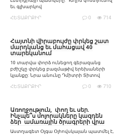
Լետիցիայի պատկերը: Դեղին կոստյումով
եւ գլխարկով
ՀԵՏԱՔՐՔԻՐ
0
714
Հայտնի վիրաբույժը փրկեց շատ
մարդկանց եւ մահացավ 40
տարեկանում
10 տարվա փորձ ունեցող գերազանց
բժիշկը փրկեց բազմաթիվ երեխաների
կյանքը: Նրա անունը Դմիտրի Տիտով
ՀԵՏԱՔՐՔԻՐ
0
710
Առողջություն, փող եւ սեր.
Ինչպե՞ս մոլորակները կազդեն
ձեր ամառային ծրագրերի վրա
Աստղագետ Օլգա Օլհովսկայան պատմել է,