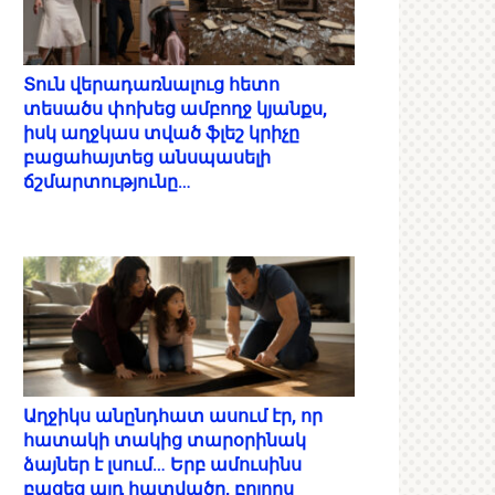
Տուն վերադառնալուց հետո
տեսածս փոխեց ամբողջ կյանքս,
իսկ աղջկաս տված ֆլեշ կրիչը
բացահայտեց անսպասելի
ճշմարտությունը…
Աղջիկս անընդհատ ասում էր, որ
հատակի տակից տարօրինակ
ձայներ է լսում… Երբ ամուսինս
բացեց այդ հատվածը, բոլորս