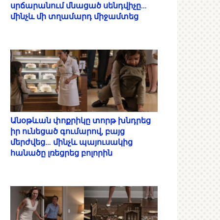
սրճարանում մնացած սենդվիչը…
մինչև մի տղամարդ միջամտեց
Անօթևան փոքրիկը տորթ խնդրեց
իր ունեցած գումարով, բայց
մերժվեց… մինչև պայուսակից
հանածը լռեցրեց բոլորին