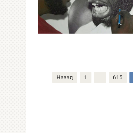
Пагинация
Назад
1
…
615
записей