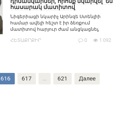
դիմանկարներ, որոնք նկարվել են
հասարակ մատիտով
Նիգերիացի նկարիչ Արինզե Ստենլիի
համար ավելի հեշտ է իր ձեռքում
մատիտով հարյուր ժամ անցկացնել,
ՀԵՏԱՔՐՔԻՐ
0
1 092
616
617
…
621
Далее