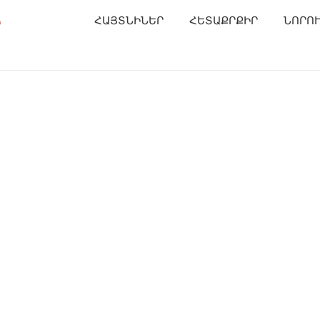
Ր
ՀԱՅՏՆԻՆԵՐ
ՀԵՏԱՔՐՔԻՐ
ՆՈՐՈ