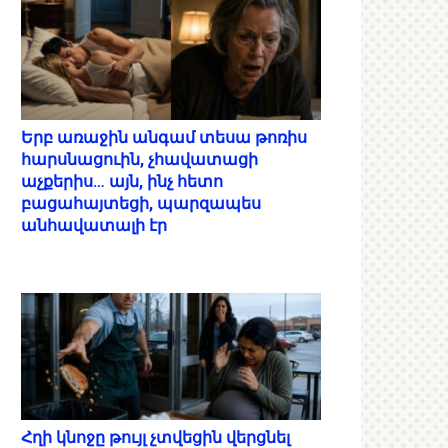
Երբ առաջին անգամ տեսա թոռիս
հարսնացուին, չհավատացի
աչքերիս… այն, ինչ հետո
բացահայտեցի, պարզապես
անհավատալի էր
Հղի կնոջը թույլ չտվեցին վերցնել