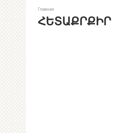
Главная
ՀԵՏԱՔՐՔԻՐ