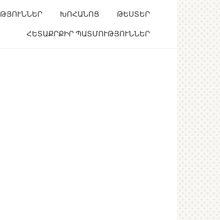
ՒԹՅՈՒՆՆԵՐ
ԽՈՀԱՆՈՑ
ԹԵՍՏԵՐ
ՀԵՏԱՔՐՔԻՐ ՊԱՏՄՈՒԹՅՈՒՆՆԵՐ