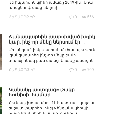
թե ինչպիսին կլինի ամառը 2019-ին: Նրա
խոսքերով, տաք սեզոնի
ՀԵՏԱՔՐՔԻՐ
0
556
Ճանապարհին խարսխված խցիկ
կար, ինչ-որ մեկը ներսում էր …
Մի անգամ փրկարարական ծառայություն
զանգահարեց ինչ-որ մեկը եւ մի
տարօրինակ բան ասաց. Նրանք ասացին,
ՀԵՏԱՔՐՔԻՐ
0
709
Կանանց աստղագուշակը
հունիսի համար
Հունիսը խոստանում է հարուստ, պայծառ
եւ շատ տարբեր լինել Կենդանակերպի
բոլոր նշանների համար: Հունիսն