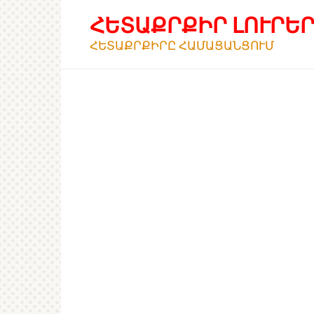
Перейти
ՀԵՏԱՔՐՔԻՐ ԼՈՒՐԵ
к
контенту
ՀԵՏԱՔՐՔԻՐԸ ՀԱՄԱՑԱՆՑՈՒՄ