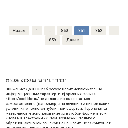
Пагинация
Назад
1
…
850
851
852
…
записей
859
Далее
© 2026 ՀԵՏԱՔՐՔԻՐ ԼՈՒՐԵՐ
Внимание! Данный веб ресурс носит исключительно
информационный характер. Информация с сайта
https://cool-like.ru/ не должна использоваться
самостоятельно (например, для лечения) и ни при каких
условиях не является публичной офертой. Перепечатка
материалов и использование их в любой форме, в том
числе и в электронных СМИ, возможны только с
обратной активной ссылкой на наш сайт, не закрытой от
индексации поисковыми системами.