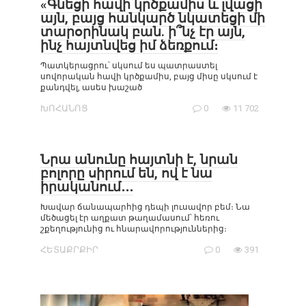
«Գնեցի հավի կրծքամիս և լվացի
այն, բայց հանկարծ նկատեցի մի
տարօրինակ բան. ի՞նչ էր այն,
ինչ հայտնվեց իմ ձեռքում։
Պատկերացրու՝ սկսում ես պատրաստել
սովորական հավի կրծքամիս, բայց միսը սկսում է
քանդվել, ասես խաշած
ԽՈՀԱՆՈՑ
0
11 702
Նրա անունը հայտնի է, նրան
բոլորը սիրում են, ով է նա
իրականում․․․
Խավար ճանապարհից դեպի լուսավոր բեմ։ Նա
մեծացել էր աղքատ թաղամասում՝ հեռու
շքեղությունից ու հնարավորություններից։
ՀԵՏԱՔՐՔԻՐ
0
391