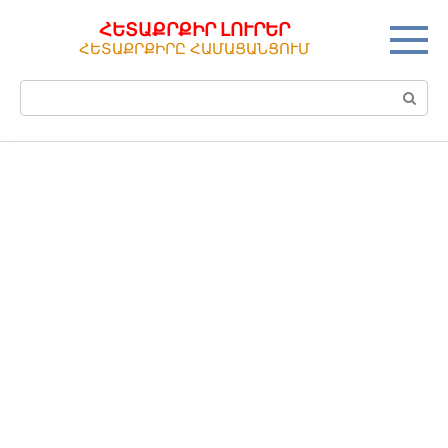
Перейти
ՀԵՏԱՔՐՔԻՐ ԼՈՒՐԵՐ
к
ՀԵՏԱՔՐՔԻՐԸ ՀԱՄԱՑԱՆՑՈՒՄ
контенту
Поиск: