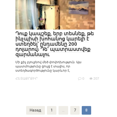
Դուք կապշեք, երբ տեսնեք, թե
ինչպիսի խոհանոց կարելի է
ստեղծել՝ ընդամենը 200
դոլարով։ Դե՝ պատրաստվեք
զարմանալու
Մի քիչ բյուջեով մեծ փոփոխություն. Այս
պատմությունը ցույց է տալիս, որ
ստեղծագործությունը կարևոր է,
ՀԵՏԱՔՐՔԻՐ
0
207
Пагинация
Назад
1
…
7
8
записей