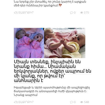
Նա երբեք չէր մտածել, որ շունը կարող է այդքան
մեծ դեր ունենալ իր կյանքում։
ՀԵՏԱՔՐՔԻՐ
0
375
Միայն տեսնեք, ինչպիսին են
նրանք հիմա… Սիամական
երկվորյակներ, ովքեր ապրում են
մի կյանք, որ թվում էր՝
անհնարին է
Իզաբելլայի և Աբիի պատմությունը մի ապշեցուցիչ
ճակատագրի ու անսպասելի ուժի վկայություն է։
Նրանք ապրում
ՀԵՏԱՔՐՔԻՐ
0
548