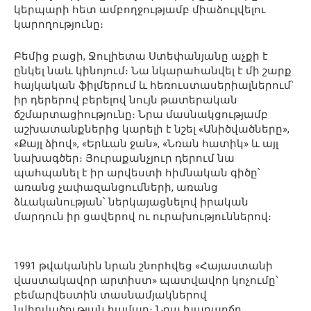
կերպարի հետ ամբողջությամբ միաձուլվելու
կարողությունը։
Բեմից բացի, Ջուլիետա Ստեփանյանը աչքի է
ընկել նաև կինոյում։ Նա նկարահանվել է մի շարք
հայկական ֆիլմերում և հեռուստասերիալներում՝
իր դերերով բերելով նույն թատերական
ճշմարտացիությունը։ Նրա մասնակցությամբ
աշխատանքներից կարելի է նշել «Անիծվածները»,
«Քայլ ձիով», «Երևան ջան», «Նռան հատիկ» և այլ
նախագծեր։ Յուրաքանչյուր դերում նա
պահպանել է իր արվեստի հիմնական գիծը՝
առանց չափազանցումների, առանց
ձևականության՝ ներկայացնելով իրական
մարդուն իր ցավերով ու ուրախություններով։
1991 թվականին նրան շնորհվեց «Հայաստանի
վաստակավոր արտիստ» պատվավոր կոչումը՝
բեմարվեստին տասնամյակներով
նվիրվածության համար։ Նրա խաղաոճը