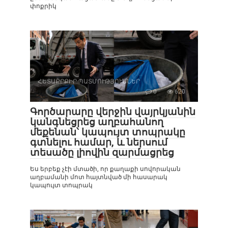
փոքրիկ
ՀԵՏԱՔՐՔԻՐ ՊԱՏՄՈՒԹՅՈՒՆՆԵՐ
0
620
Գործարարը վերջին վայրկյանին
կանգնեցրեց աղբահանող
մեքենան՝ կապույտ տոպրակը
գտնելու համար, և ներսում
տեսածը լիովին զարմացրեց
Ես երբեք չէի մտածի, որ քաղաքի սովորական
աղբամանի մոտ հայտնված մի հասարակ
կապույտ տոպրակ