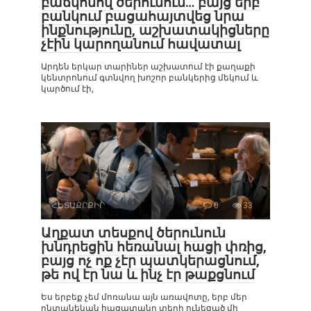
բաճկոնով ծերունուն… բայց երբ
բանկում բացահայտվեց նրա
ինքնությունը, աշխատակիցները
չէին կարողանում հավատալ
Արդեն երկար տարիներ աշխատում էի քաղաքի
կենտրոնում գտնվող խոշոր բանկերից մեկում և
կարծում էի,
ՀԵՏԱՔՐՔԻՐ
0
33
Աղքատ տեսքով ծերունուն
խնդրեցին հեռանալ հացի փռից,
բայց ոչ ոք չէր պատկերացնում,
թե ով էր նա և ինչ էր թաքցնում
Ես երբեք չեմ մոռանա այն առավոտը, երբ մեր
ընտանեկան հացատանը տեղի ունեցած մի