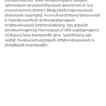
Լեհաստանում՝ Յան Կոխանովսկու անվան
պետական դրամատիկական թատրոնում, նա
յուրահատուկ փորձ է ձեռք բերել եվրոպական
բեմական դպրոցից՝ ուսումնասիրելով դերասանի
և հանդիսատեսի փոխազդեցության
հոգեբանական նրբերանգները։ Այդ շրջանի
փորձառությունը հետագայում մեծ ազդեցություն
ունեցավ նրա խաղաոճի վրա՝ դարձնելով այն
ավելի հավասարակշռված, փիլիսոփայական և
ընդգծված մարդկային։