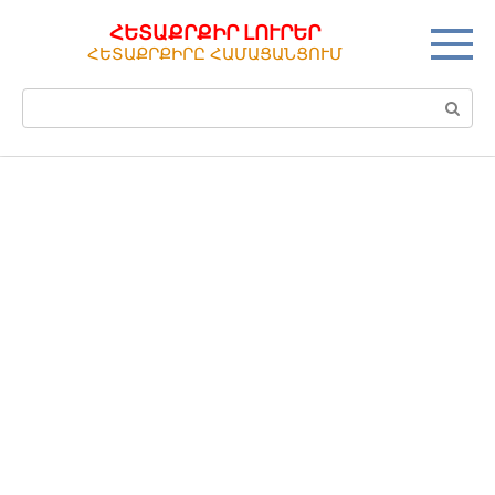
Перейти
ՀԵՏԱՔՐՔԻՐ ԼՈՒՐԵՐ
к
ՀԵՏԱՔՐՔԻՐԸ ՀԱՄԱՑԱՆՑՈՒՄ
контенту
Поиск: