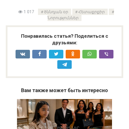
1 017
ծննդյան օր
Հետաքրքիր
Նորություններ
Понравилась статья? Поделиться с
друзьями:
Вам также может быть интересно
ՀԵՏԱՔՐՔԻՐ ՊԱՏՄՈՒԹՅՈՒՆՆԵՐ