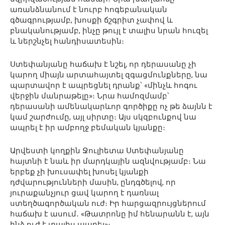
առանձնանում է նուրբ հոգեբանական
գծագրությամբ, խոսքի ճշգրիտ չափով և
բնականությամբ, ինչը թույլ է տալիս նրան հուզել
և ներշնչել հանդիսատեսին։
Ստեփանյանը հաճախ է նշել, որ դերասանը չի
կարող միայն արտահայտել զգացմունքները, նա
պարտավոր է ապրեցնել դրանք՝ «մինչև հոգու
վերջին մանրաթելը»։ Նրա համոզմամբ՝
դերասանի ամենակարևոր գործիքը ոչ թե ձայնն է
կամ շարժումը, այլ սիրտը։ Այս սկզբունքով նա
ապրել է իր ամբողջ բեմական կյանքը։
Արվեստի կողքին Ջուլիետա Ստեփանյանը
հայտնի է նաև իր մարդկային ազնվությամբ։ Նա
երբեք չի խուսափել խոսել կյանքի
դժվարությունների մասին, ընդգծելով, որ
յուրաքանչյուր ցավ կարող է դառնալ
ստեղծագործական ուժ։ Իր հարցազրույցներում
հաճախ է ասում․ «Թատրոնը իմ հենարանն է, այն
ինձ ուժ է տալիս ապրել»։