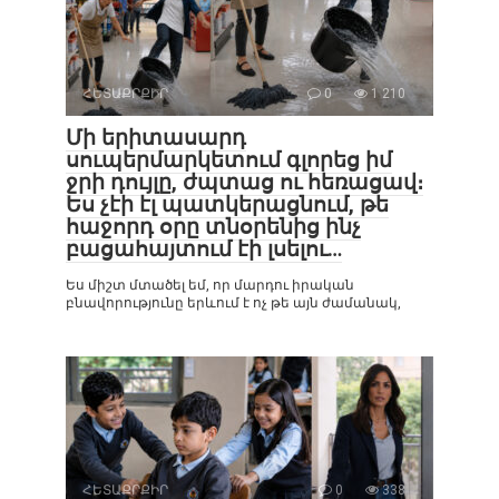
ՀԵՏԱՔՐՔԻՐ
0
1 210
Մի երիտասարդ
սուպերմարկետում գլորեց իմ
ջրի դույլը, ժպտաց ու հեռացավ։
Ես չէի էլ պատկերացնում, թե
հաջորդ օրը տնօրենից ինչ
բացահայտում էի լսելու…
Ես միշտ մտածել եմ, որ մարդու իրական
բնավորությունը երևում է ոչ թե այն ժամանակ,
ՀԵՏԱՔՐՔԻՐ
0
338