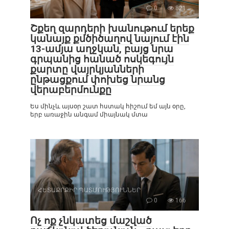
0
821
Շքեղ զարդերի խանութում երեք
կանայք քմծիծաղով նայում էին
13-ամյա աղջկան, բայց նրա
գրպանից հանած ոսկեգույն
քարտը վայրկյանների
ընթացքում փոխեց նրանց
վերաբերմունքը
Ես մինչև այսօր շատ հստակ հիշում եմ այն օրը,
երբ առաջին անգամ միայնակ մտա
ՀԵՏԱՔՐՔԻՐ ՊԱՏՄՈՒԹՅՈՒՆՆԵՐ
0
166
Ոչ ոք չնկատեց մաշված