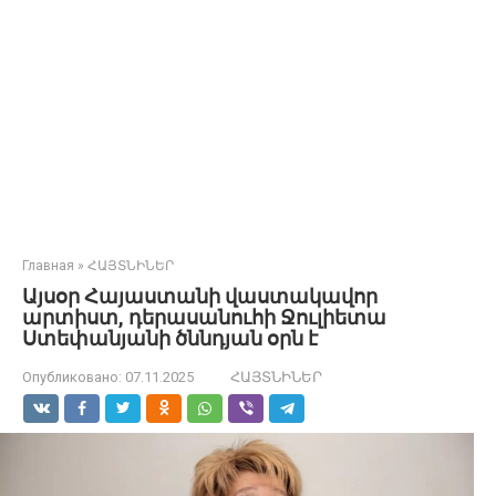
Главная
»
ՀԱՅՏՆԻՆԵՐ
Այսօր Հայաստանի վաստակավոր
արտիստ, դերասանուհի Ջուլիետա
Ստեփանյանի ծննդյան օրն է
Опубликовано:
07.11.2025
ՀԱՅՏՆԻՆԵՐ