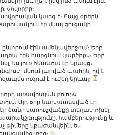
ւմների խաղեր, իսկ ինձ ասում էին.
ր, սովորիր։
 սովորական կարգ է։ Բայց օրերն
 շարունակում էր մնալ ցուցակի
ձ ընտրում էին ամենավերջում։ Երբ
վադեպ էին հարցնում կարծիքս։ Երբ
նել, ես լուռ հետևում էի նրանց։
անգիստ մնում լարված պահին, ով է
րզապես ուզում է ուժեղ երևալ։
երորդ առավոտյան բոլորս
տում։ Այդ օրը նախատեսված էր
 էր ծանր կառուցվածքը տեղափոխել
սարակշռությունը, համբերությունը և
նչ թիմերը կբաժանվեին, ես
իանգամից լռեց։