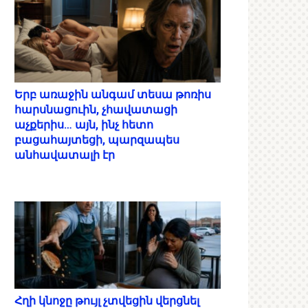
Երբ առաջին անգամ տեսա թոռիս
հարսնացուին, չհավատացի
աչքերիս… այն, ինչ հետո
բացահայտեցի, պարզապես
անհավատալի էր
Հղի կնոջը թույլ չտվեցին վերցնել