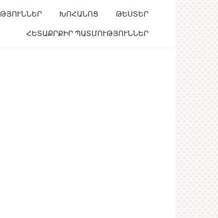
ՒԹՅՈՒՆՆԵՐ
ԽՈՀԱՆՈՑ
ԹԵՍՏԵՐ
ՀԵՏԱՔՐՔԻՐ ՊԱՏՄՈՒԹՅՈՒՆՆԵՐ