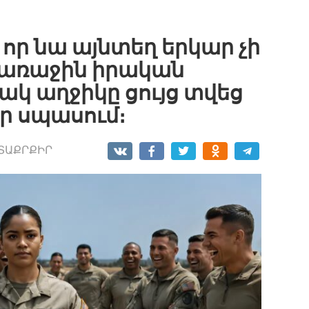
, որ նա այնտեղ երկար չի
ց առաջին իրական
կ աղջիկը ցույց տվեց
չէր սպասում։
ՏԱՔՐՔԻՐ