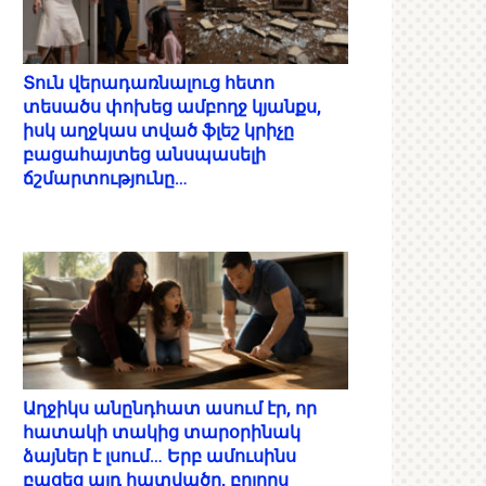
Տուն վերադառնալուց հետո
տեսածս փոխեց ամբողջ կյանքս,
իսկ աղջկաս տված ֆլեշ կրիչը
բացահայտեց անսպասելի
ճշմարտությունը…
Աղջիկս անընդհատ ասում էր, որ
հատակի տակից տարօրինակ
ձայներ է լսում… Երբ ամուսինս
բացեց այդ հատվածը, բոլորս