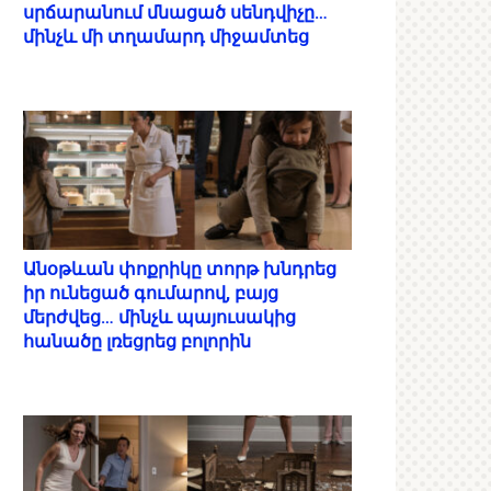
սրճարանում մնացած սենդվիչը…
մինչև մի տղամարդ միջամտեց
Անօթևան փոքրիկը տորթ խնդրեց
իր ունեցած գումարով, բայց
մերժվեց… մինչև պայուսակից
հանածը լռեցրեց բոլորին