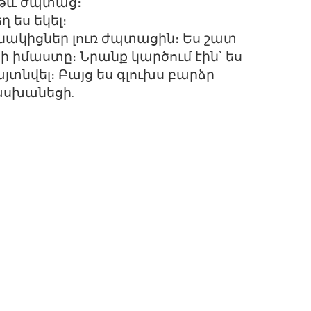
թեթև ժպտաց։
 ես եկել։
նակիցներ լուռ ժպտացին։ Ես շատ
 իմաստը։ Նրանք կարծում էին՝ ես
նվել։ Բայց ես գլուխս բարձր
ասխանեցի.