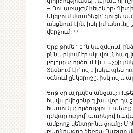
փորձություններ, արագ որոշո
— Դու առայժմ հետևիր։ Դիտի
Սկզբում մտածեցի՝ գուցե սա
անցնում էին, իսկ իմ անունը
վերջում։
Երբ թիմեր էին կազմվում, ին
քննարկում էր սկսվում, հազ
բոլորը փորձում էին աչքի ընկ
Տեսնում էի՝ ով է իսկապես հ
օգնում ընկերոջը, իսկ ով պա
Յոթ օր այդպես անցավ։ Ութ
հավաքվեցինք գլխավոր դաշ
հատուկ փորձություն․ պետք
դժվար ուղով՝ պահելով հավա
ամբողջ կենտրոնացումը։ Մի
բարձրացրի ձեռքս։ Դաշտը մ