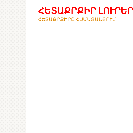
Перейти
ՀԵՏԱՔՐՔԻՐ ԼՈՒՐԵ
к
контенту
ՀԵՏԱՔՐՔԻՐԸ ՀԱՄԱՑԱՆՑՈՒՄ