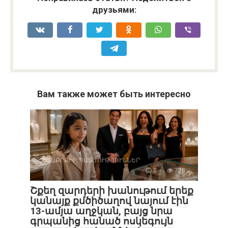
друзьями:
Вам также может быть интересно
ՀԵՏԱՔՐՔԻՐ ՊԱՏՄՈՒԹՅՈՒՆՆԵՐ
0
728
Շքեղ զարդերի խանութում երեք
կանայք քմծիծաղով նայում էին
13-ամյա աղջկան, բայց նրա
գրպանից հանած ոսկեգույն