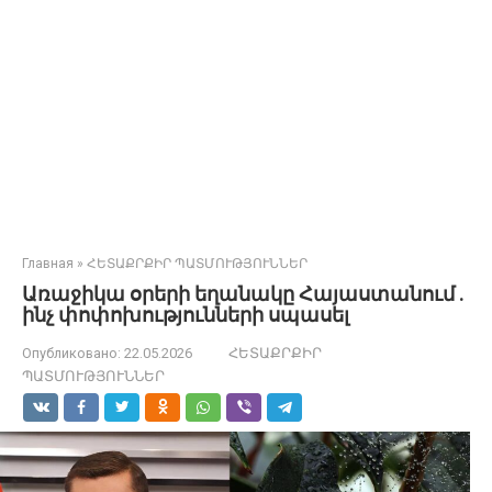
Главная
»
ՀԵՏԱՔՐՔԻՐ ՊԱՏՄՈՒԹՅՈՒՆՆԵՐ
Առաջիկա օրերի եղանակը Հայաստանում .
ինչ փոփոխությունների սպասել
Опубликовано:
22.05.2026
ՀԵՏԱՔՐՔԻՐ
ՊԱՏՄՈՒԹՅՈՒՆՆԵՐ