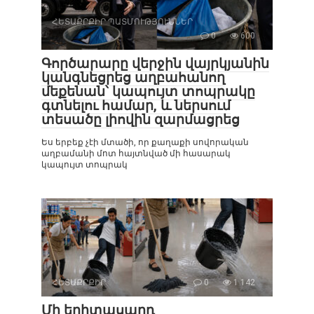
ՀԵՏԱՔՐՔԻՐ ՊԱՏՄՈՒԹՅՈՒՆՆԵՐ
0
600
Գործարարը վերջին վայրկյանին
կանգնեցրեց աղբահանող
մեքենան՝ կապույտ տոպրակը
գտնելու համար, և ներսում
տեսածը լիովին զարմացրեց
Ես երբեք չէի մտածի, որ քաղաքի սովորական
աղբամանի մոտ հայտնված մի հասարակ
կապույտ տոպրակ
ՀԵՏԱՔՐՔԻՐ
0
1 142
Մի երիտասարդ