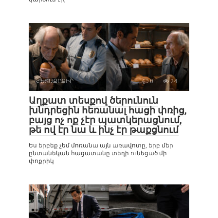
ՀԵՏԱՔՐՔԻՐ
0
24
Աղքատ տեսքով ծերունուն
խնդրեցին հեռանալ հացի փռից,
բայց ոչ ոք չէր պատկերացնում,
թե ով էր նա և ինչ էր թաքցնում
Ես երբեք չեմ մոռանա այն առավոտը, երբ մեր
ընտանեկան հացատանը տեղի ունեցած մի
փոքրիկ