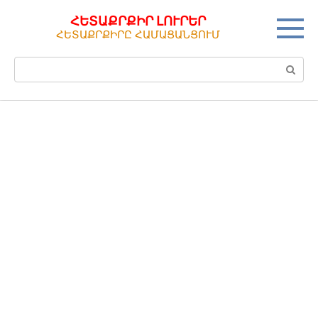
Перейти
ՀԵՏԱՔՐՔԻՐ ԼՈՒՐԵՐ
к
ՀԵՏԱՔՐՔԻՐԸ ՀԱՄԱՑԱՆՑՈՒՄ
контенту
Поиск: