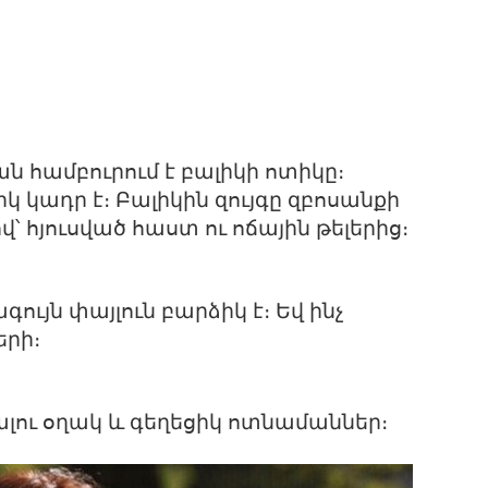
ն համբուրում է բալիկի ոտիկը։
կ կադր է։ Բալիկին զույգը զբոսանքի
վ՝ հյուսված հաստ ու ոճային թելերից։
ույն փայլուն բարձիկ է։ Եվ ինչ
երի։
ու օղակ և գեղեցիկ ոտնամաններ։