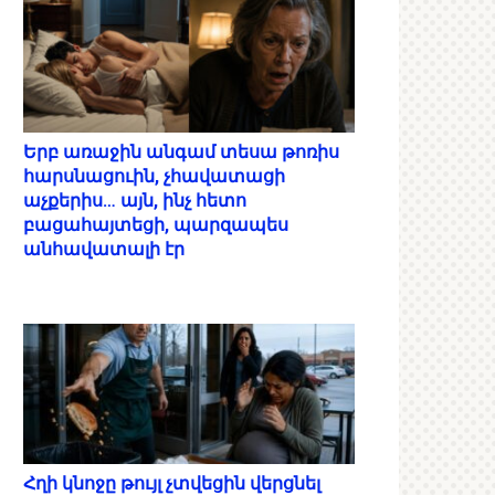
Երբ առաջին անգամ տեսա թոռիս
հարսնացուին, չհավատացի
աչքերիս… այն, ինչ հետո
բացահայտեցի, պարզապես
անհավատալի էր
Հղի կնոջը թույլ չտվեցին վերցնել