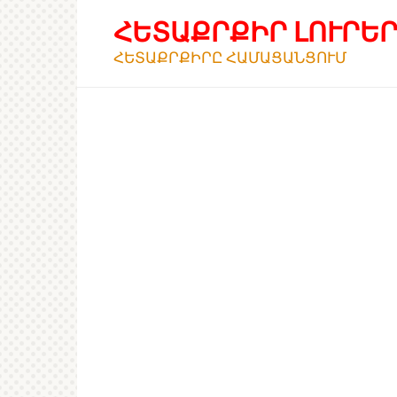
Перейти
ՀԵՏԱՔՐՔԻՐ ԼՈՒՐԵ
к
контенту
ՀԵՏԱՔՐՔԻՐԸ ՀԱՄԱՑԱՆՑՈՒՄ