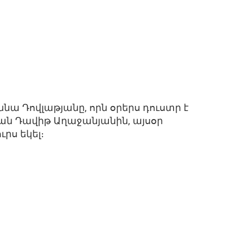
նա Դովլաթյանը, որն օրերս դուստր է
ան Դավիթ Աղաջանյանին, այսօր
րս եկել։