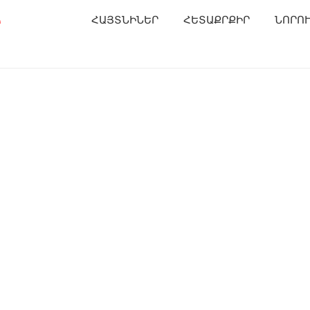
Ր
ՀԱՅՏՆԻՆԵՐ
ՀԵՏԱՔՐՔԻՐ
ՆՈՐՈ