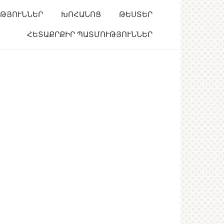
ՒԹՅՈՒՆՆԵՐ
ԽՈՀԱՆՈՑ
ԹԵՍՏԵՐ
ՀԵՏԱՔՐՔԻՐ ՊԱՏՄՈՒԹՅՈՒՆՆԵՐ