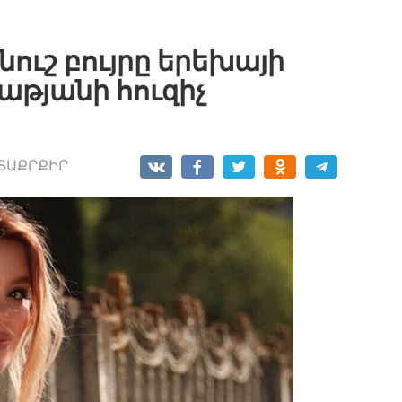
ւշ բույրը երեխայի
լաթյանի հուզիչ
ՏԱՔՐՔԻՐ