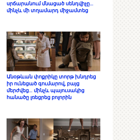
սրճարանում մնացած սենդվիչը…
մինչև մի տղամարդ միջամտեց
Անօթևան փոքրիկը տորթ խնդրեց
իր ունեցած գումարով, բայց
մերժվեց… մինչև պայուսակից
հանածը լռեցրեց բոլորին