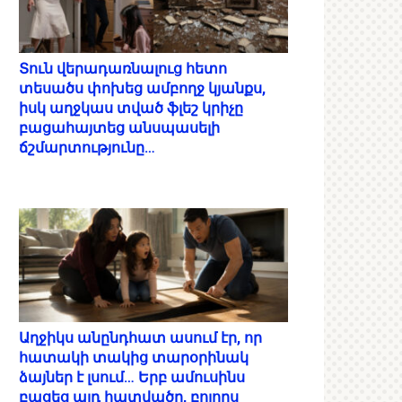
Տուն վերադառնալուց հետո
տեսածս փոխեց ամբողջ կյանքս,
իսկ աղջկաս տված ֆլեշ կրիչը
բացահայտեց անսպասելի
ճշմարտությունը…
Աղջիկս անընդհատ ասում էր, որ
հատակի տակից տարօրինակ
ձայներ է լսում… Երբ ամուսինս
բացեց այդ հատվածը, բոլորս