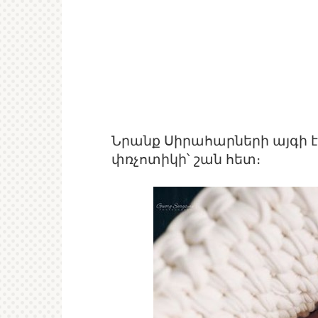
Նրանք Սիրահարների այգի էի
փռչոտիկի՝ շան հետ։