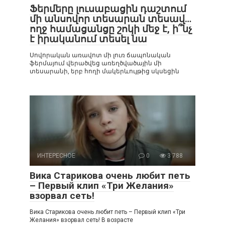
Ֆերմերը լուսաբացին դաշտում
մի անսովոր տեսարան տեսավ…
ողջ համացանցը շոկի մեջ է, ի՞նչ
է իրականում տեսել նա
Սովորական առավոտ մի լուռ ճապոնական
ֆերմայում վերածվեց առեղծվածային մի
տեսարանի, երբ հողի մակերևույթից սկսեցին
ИНТЕРЕСНОЕ
0
3 788
Вика Старикова очень любит петь
– Первый клип «Три Желания»
взорвал сеть!
Вика Старикова очень любит петь – Первый клип «Три
Желания» взорвал сеть! В возрасте