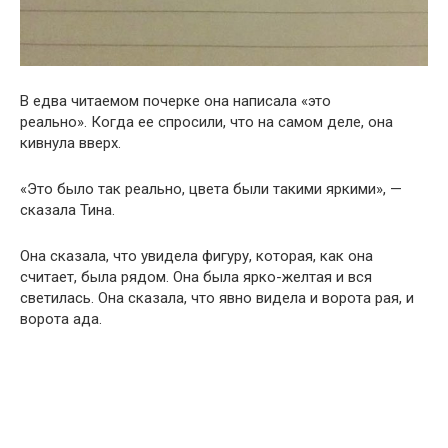
В едва читаемом почерке она написала «это
реально». Когда ее спросили, что на самом деле, она
кивнула вверх.
«Это было так реально, цвета были такими яркими», —
сказала Тина.
Она сказала, что увидела фигуру, которая, как она
считает, была рядом. Она была ярко-желтая и вся
светилась. Она сказала, что явно видела и ворота рая, и
ворота ада.