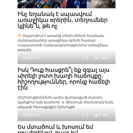
НОВОСТИ
0
5 237
Ինչ եղանակ է սպասվում
առաջիկա օրերին․ տեղումներ
կլինե՞ն, թե ոչ
Սպասվում է առանց տեղումների եղանակ․
մանրամասներ առաջիկա օրերի համար
Հայաստանի Հանրապետությունում առաջիկա
օրերին
НОВОСТИ
0
1 849
Իսկ Դուք հասցրե՞լ եք զգալ այս
սիրելի լոտո խաղի հաճույքը․
հիշողություններ, որոնք հաճելի
էին
Հիշողություններն ասես ցանկացած մարդու
կյանքում այն կարևոր և միևնույն ժամանակ նաև
անչափ հետաքրքիր երևույթն
НОВОСТИ
0
5 379
Ես մտածում և խոսում եմ
ռուսերենով, բայց իմ