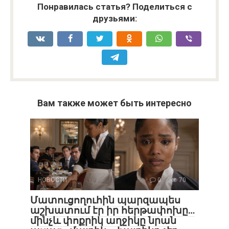
Понравилась статья? Поделиться с
друзьями:
Вам также может быть интересно
НОВОСТИ
0
70
Մատուցողուհին պարզապես
աշխատում էր իր հերթափոխը…
մինչև փոքրիկ աղջիկը նրան