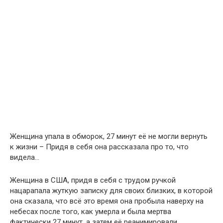
Женщина упала в обморок, 27 минут её не могли вернуть
к жизни – Придя в себя она рассказала про то, что
видела…
Женщина в США, придя в себя с трудом ручкой
нацарапала жуткую записку для своих близких, в которой
она сказала, что всё это время она пробыла наверху на
небесах после того, как умерла и была мертва
фактически 27 минут, а затем её реанимировали.