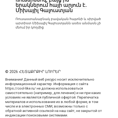
երակներում հայի արյուն է․
Միխայիլ Գալուստյան
Ռուսաստանաբնակ բավական հայտնի և սիրված
արտիստ Միխայիլ Գալուստյանն ասես անմասն չի
մնում իր կողմից
© 2026 ՀԵՏԱՔՐՔԻՐ ԼՈՒՐԵՐ
Внимание! Данный веб ресурс носит исключительно
информационный характер. Информация с сайта
https://cool-like.ru/ не должна использоваться
самостоятельно (например, для лечения) и ни при каких
условиях не является публичной офертой. Перепечатка
материалов и использование их в любой форме, в том
числе и в электронных СМИ, возможны только с
обратной активной ссылкой на наш сайт, не закрытой от
индексации поисковыми системами.