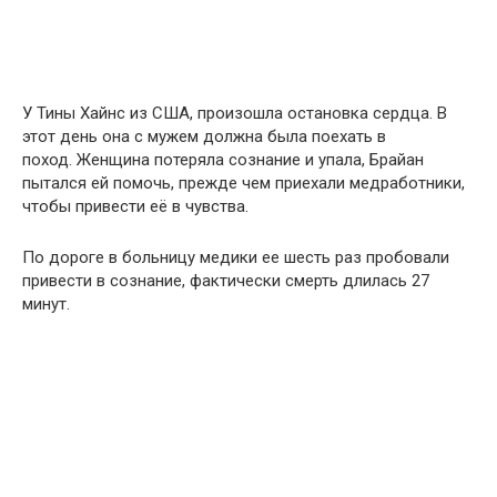
У Тины Хайнс из США, произошла остановка сердца. В
этот день она с мужем должна была поехать в
поход. Женщина потеряла сознание и упала, Брайан
пытался ей помочь, прежде чем приехали медработники,
чтобы привести её в чувства.
По дороге в больницу медики ее шесть раз пробовали
привести в сознание, фактически смерть длилась 27
минут.