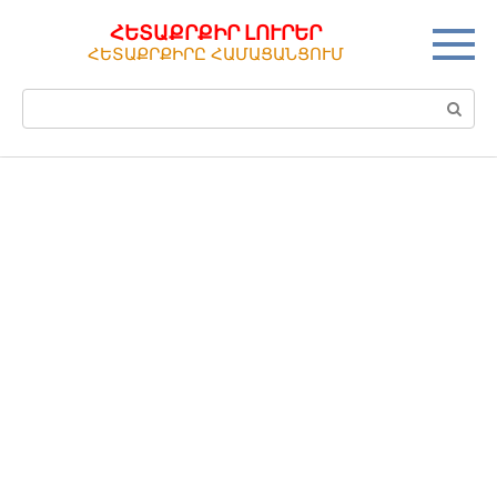
Перейти
ՀԵՏԱՔՐՔԻՐ ԼՈՒՐԵՐ
к
ՀԵՏԱՔՐՔԻՐԸ ՀԱՄԱՑԱՆՑՈՒՄ
контенту
Поиск: