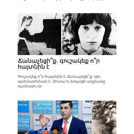
НОВОСТИ
0
2 279
Ճանաչեցի՞ք․ գուշակեք ո՞ր
հայտնին է
Գուշակեք ո՞ր հայտնին է։ Ճանաչեցի՞ք։ Այո,
պրիմադոննան է։ Զուսպ ու խելացի աղջնակը
դառնալու էր