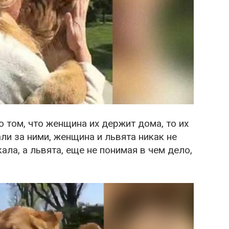
о том, что женщина их держит дома, то их
ли за ними, женщина и львята никак не
ала, а львята, еще не понимая в чем дело,