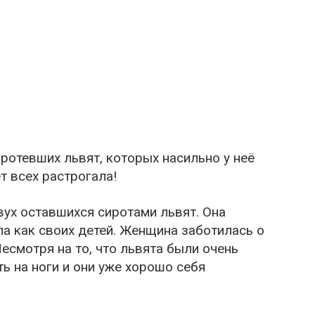
ротевших львят, которых насильно у неё
т всех растрогала!
ух оставшихся сиротами львят. Она
ила как своих детей. Женщина заботилась о
Несмотря на то, что львята были очень
ть на ноги и они уже хорошо себя