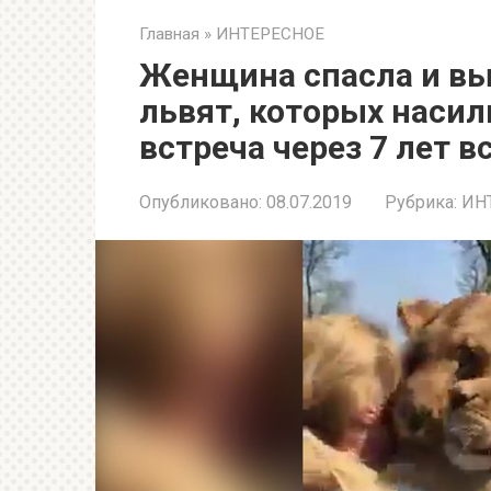
Главная
»
ИНТЕРЕСНОЕ
Женщина спасла и в
львят, которых насиль
встреча через 7 лет в
Опубликовано:
08.07.2019
Рубрика:
ИН