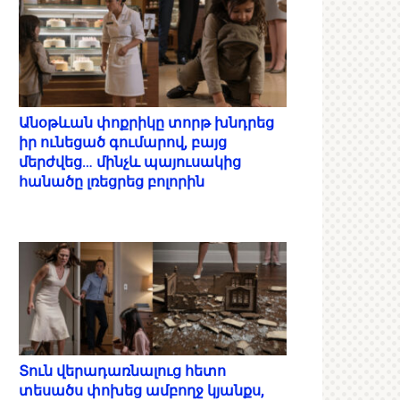
Անօթևան փոքրիկը տորթ խնդրեց
իր ունեցած գումարով, բայց
մերժվեց… մինչև պայուսակից
հանածը լռեցրեց բոլորին
Տուն վերադառնալուց հետո
տեսածս փոխեց ամբողջ կյանքս,