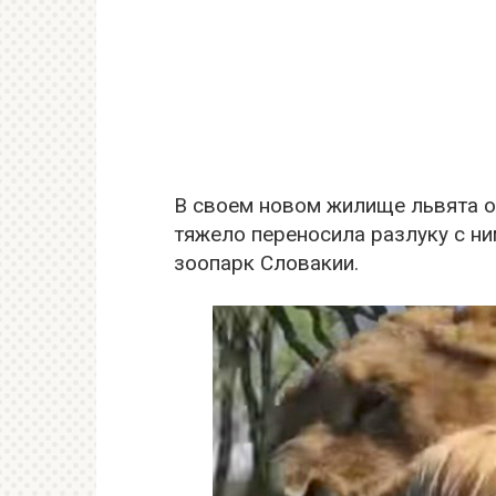
В своем новом жилище львята о
тяжело переносила разлуку с ни
зоопарк Словакии.