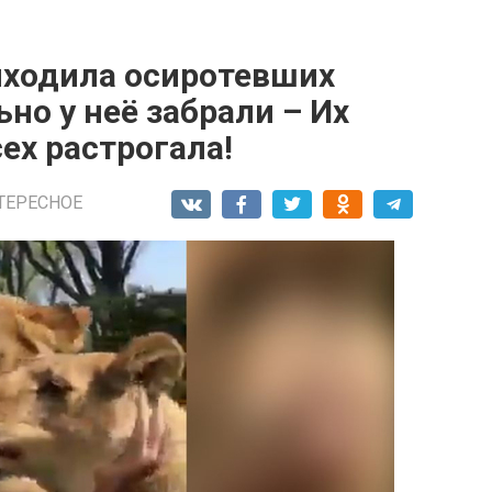
ыходила осиротевших
но у неё забрали – Их
сех растрогала!
ТЕРЕСНОЕ