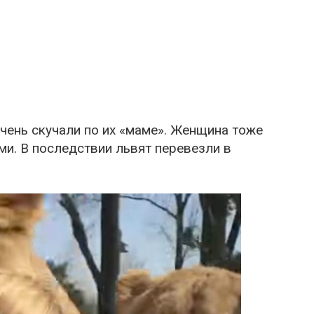
чень скучали по их «маме». Женщина тоже
ми. В последствии львят перевезли в