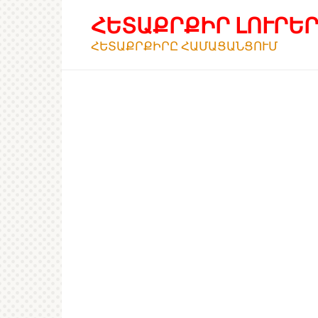
Перейти
ՀԵՏԱՔՐՔԻՐ ԼՈՒՐԵ
к
контенту
ՀԵՏԱՔՐՔԻՐԸ ՀԱՄԱՑԱՆՑՈՒՄ