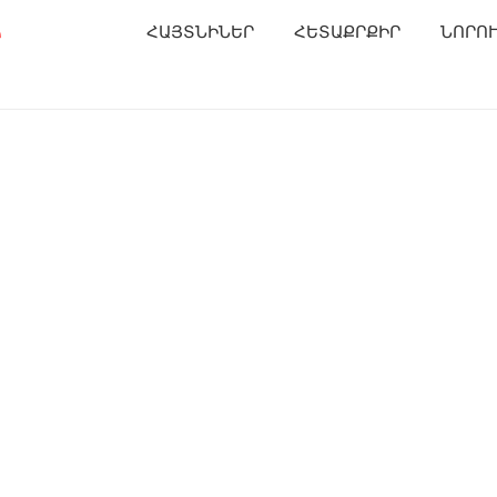
Ր
ՀԱՅՏՆԻՆԵՐ
ՀԵՏԱՔՐՔԻՐ
ՆՈՐՈ