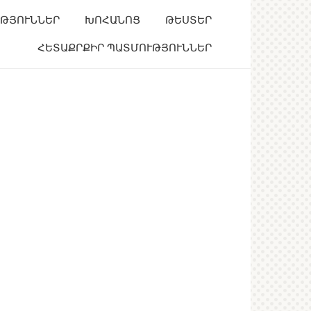
ՒԹՅՈՒՆՆԵՐ
ԽՈՀԱՆՈՑ
ԹԵՍՏԵՐ
ՀԵՏԱՔՐՔԻՐ ՊԱՏՄՈՒԹՅՈՒՆՆԵՐ