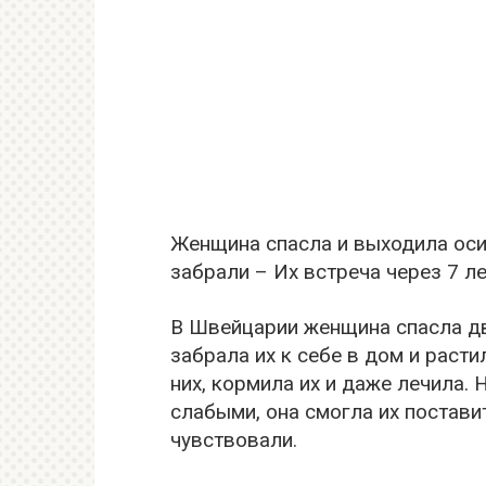
Женщина спасла и выходила оси
забрали – Их встреча через 7 ле
В Швейцарии женщина спасла дв
забрала их к себе в дом и раст
них, кормила их и даже лечила. 
слабыми, она смогла их постави
чувствовали.