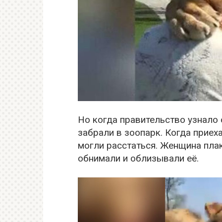
Но когда правительство узнало 
забрали в зоопарк. Когда приеха
могли расстаться. Женщина плак
обнимали и облизывали её.