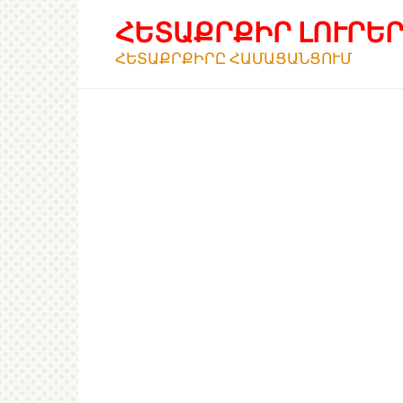
Перейти
ՀԵՏԱՔՐՔԻՐ ԼՈՒՐԵ
к
контенту
ՀԵՏԱՔՐՔԻՐԸ ՀԱՄԱՑԱՆՑՈՒՄ