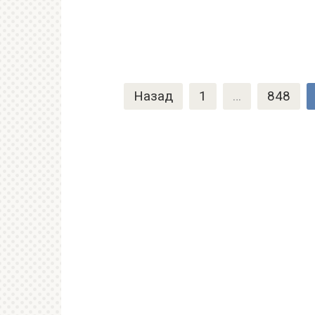
Пагинация
Назад
1
…
848
записей