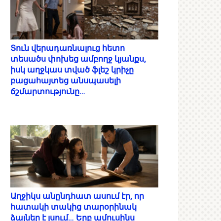
Տուն վերադառնալուց հետո
տեսածս փոխեց ամբողջ կյանքս,
իսկ աղջկաս տված ֆլեշ կրիչը
բացահայտեց անսպասելի
ճշմարտությունը…
Աղջիկս անընդհատ ասում էր, որ
հատակի տակից տարօրինակ
ձայներ է լսում… Երբ ամուսինս