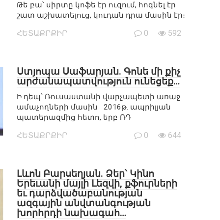
Թե բա՝ սիրտը կոֆե էր ուզում, հոգնել էր
շատ աշխատելուց, կուդան դրա մասին էր։
ՀԵՏԱՔՐՔԻՐ
0
592
Ստյոպա Սաֆարյան. Գոնե մի քիչ
արժանապատվություն ունեցեք…
Ի դեպ՝ Ռուսաստանի վարչապետի առաջ
ամաչողների մասին 2016թ. ապրիլյան
պատերազմից հետո, երբ ՌԴ
ՀԵՏԱՔՐՔԻՐ
0
644
Լևոն Բարսեղյան. Ձեր՝ Կինո
Երեւանի մայլի Լեզվի, քֆուրների
եւ դարձվածաբանության
ազգային անվտանգության
խորհրդի նախագահ…