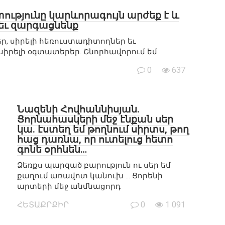
տությունը կարևորագույն արժեք է և
եւ զարգացնենք
եր, սիրելի հեռուստադիտողներ եւ
սիրելի օգտատերեր. Շնորհավորում եմ
0
637
Նազենի Հովհաննիսյան.
Ցորնահասկերի մեջ էնքան սեր
կա. էստեղ եմ թողնում սիրտս, թող
հաց դառնա, որ ուտելուց հետո
գոնե օրհնեն…
Ձեռքս պարզած բարություն ու սեր եմ
քաղում առավոտ կանուխ … Ցորենի
արտերի մեջ անմնացորդ
ՀԵՏԱՔՐՔԻՐ
0
1 091