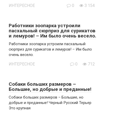
ИНТЕРЕСНОЕ
0
3 154
Работники зоопарка устроили
пасхальный сюрприз для сурикатов
и лемуров! – Им было очень весело.
Работники зоопарка устроили пасхальный
сюрприз для сурикатов и лемуров! – Им было
очень весело.
ИНТЕРЕСНОЕ
0
712
Собаки больших размеров –
Большие, но добрые и преданные!
Собаки больших размеров – Большие, но
добрые и преданные! Черный Русский Терьер
Это крупная