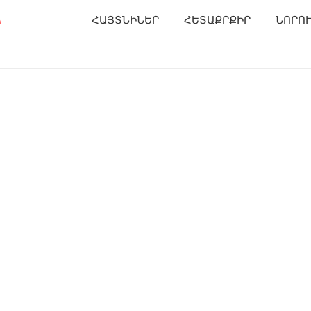
Ր
ՀԱՅՏՆԻՆԵՐ
ՀԵՏԱՔՐՔԻՐ
ՆՈՐՈ