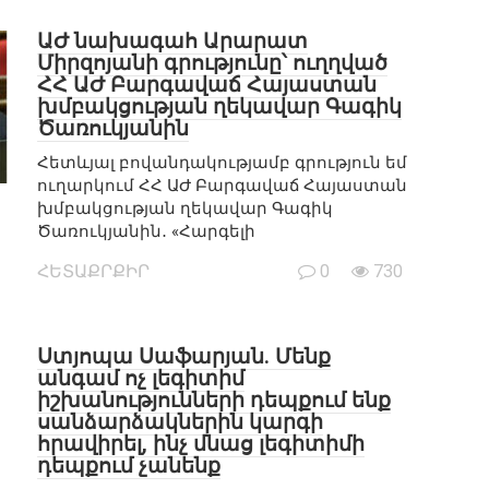
ԱԺ նախագահ Արարատ
Միրզոյանի գրությունը՝ ուղղված
ՀՀ ԱԺ Բարգավաճ Հայաստան
խմբակցության ղեկավար Գագիկ
Ծառուկյանին
Հետևյալ բովանդակությամբ գրություն եմ
ուղարկում ՀՀ ԱԺ Բարգավաճ Հայաստան
խմբակցության ղեկավար Գագիկ
Ծառուկյանին․ «Հարգելի
ՀԵՏԱՔՐՔԻՐ
0
730
Ստյոպա Սաֆարյան. Մենք
անգամ ոչ լեգիտիմ
իշխանությունների դեպքում ենք
սանձարձակներին կարգի
հրավիրել, ինչ մնաց լեգիտիմի
դեպքում չանենք