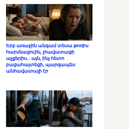
Երբ առաջին անգամ տեսա թոռիս
հարսնացուին, չհավատացի
աչքերիս… այն, ինչ հետո
բացահայտեցի, պարզապես
անհավատալի էր