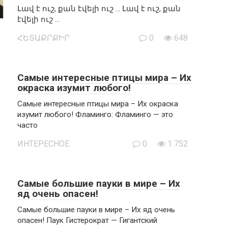
Լավ է ուշ, քան էվելի ուշ … Լավ է ուշ, քան
էվելի ուշ …
ՀԵՏԱՔՐՔԻՐ
0
648
Самые интересные птицы мира – Их
окраска изумит любого!
Самые интересные птицы мира – Их окраска
изумит любого! Фламинго: Фламинго — это
часто
ИНТЕРЕСНОЕ
0
1 752
Самые большие пауки в мире – Их
яд очень опасен!
Самые большие пауки в мире – Их яд очень
опасен! Паук Гистерократ — Гигантский