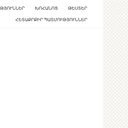
ՒԹՅՈՒՆՆԵՐ
ԽՈՀԱՆՈՑ
ԹԵՍՏԵՐ
ՀԵՏԱՔՐՔԻՐ ՊԱՏՄՈՒԹՅՈՒՆՆԵՐ