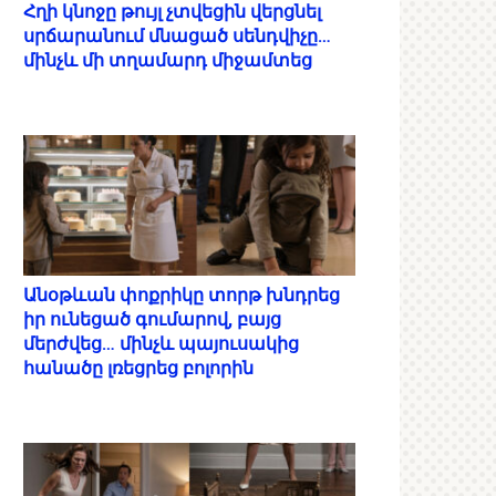
Հղի կնոջը թույլ չտվեցին վերցնել
սրճարանում մնացած սենդվիչը…
մինչև մի տղամարդ միջամտեց
Անօթևան փոքրիկը տորթ խնդրեց
իր ունեցած գումարով, բայց
մերժվեց… մինչև պայուսակից
հանածը լռեցրեց բոլորին