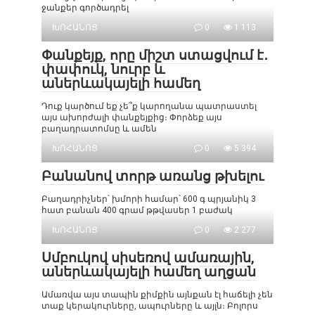
ջանքեր գործադրել
ԽՈՀԱՆՈՑ
0
1 113
Փանքեյք, որը միշտ ստացվում է․
փափուկ, նուրբ և
աներևակայելի համեղ
Դուք կարծում եք չե՞ք կարողանա պատրաստել
այս ախորժալի փանքեյքից։ Փորձեք այս
բաղադրատոմսը և ամեն
ԽՈՀԱՆՈՑ
0
5 394
Բանանով տորթ առանց թխելու
Բաղադրիչներ՝ խմորի համար՝ 600 գ պրյանիկ 3
հատ բանան 400 գրամ թթվասեր 1 բաժակ
ԽՈՀԱՆՈՑ
0
2 277
Սմբուկով սիսեռով ամառային,
աներևակայելի համեղ աղցան
Ամառվա այս տապին քիմքին այնքան էլ հաճելի չեն
տաք կերակուրները, ապուրները և այլն։ Բոլորս