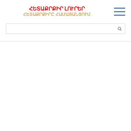
Перейти
ՀԵՏԱՔՐՔԻՐ ԼՈՒՐԵՐ
к
ՀԵՏԱՔՐՔԻՐԸ ՀԱՄԱՑԱՆՑՈՒՄ
контенту
Поиск: