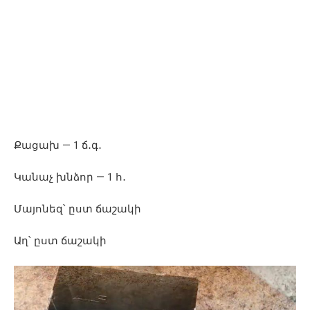
Քացախ — 1 ճ․գ․
Կանաչ խնձոր — 1 հ․
Մայոնեզ՝ ըստ ճաշակի
Աղ՝ ըստ ճաշակի