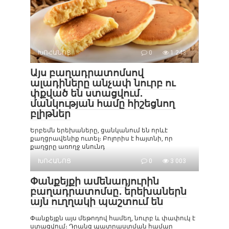
ԽՈՀԱՆՈՑ
0
1 243
Այս բաղադրատոմսով
ալադիները անչափ նուրբ ու
փքված են ստացվում․
մանկության համը հիշեցնող
բլիթներ
Երբեմն երեխաները, ցանկանում են որևէ
քաղցրավենիք ուտել։ Բոլորիս է հայտնի, որ
քաղցրը առողջ սնունդ
ԽՈՀԱՆՈՑ
0
3 003
Փանքեյքի ամենադյուրին
բաղադրատոմսը․ երեխաներն
այն ուղղակի պաշտում են
Փանքեյքն այս մեթոդով համեղ, նուրբ և փափուկ է
ստացվում։ Դրանց պատրաստման համար