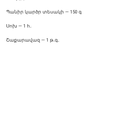
Պանիր կարծր տեսակի — 150 գ
Սոխ — 1 հ․
Շաքարավազ — 1 թ․գ․