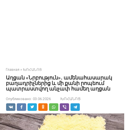
Главная
»
ԽՈՀԱՆՈՑ
Աղցան «Նրբություն»․ ամենահասարակ
բաղադրիչներից և մի քանի րոպեում
պատրաստվող անչափ համեղ աղցան
Опубликовано:
03.06.2026
ԽՈՀԱՆՈՑ