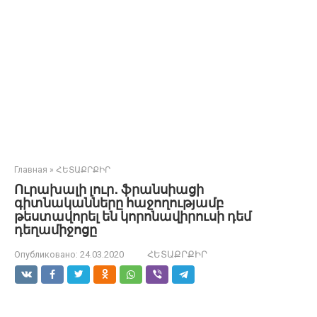
Главная
»
ՀԵՏԱՔՐՔԻՐ
Ուրախալի լուր․ ֆրանսիացի
գիտնականները հաջողությամբ
թեստավորել են կորոնավիրուսի դեմ
դեղամիջոցը
Опубликовано:
24.03.2020
ՀԵՏԱՔՐՔԻՐ