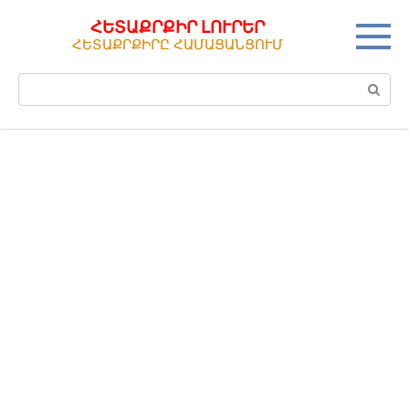
Перейти
ՀԵՏԱՔՐՔԻՐ ԼՈՒՐԵՐ
к
ՀԵՏԱՔՐՔԻՐԸ ՀԱՄԱՑԱՆՑՈՒՄ
контенту
Поиск: