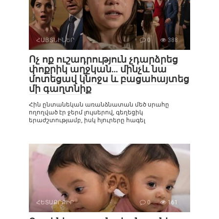
ՀԱՅՏՆԻՆԵՐ
0
388
Ոչ ոք ուշադրություն չդարձրեց
փոքրիկ աղջկան… մինչև նա
մոտեցավ կնոջս և բացահայտեց
մի գաղտնիք
Հին ընտանեկան առանձնատան մեծ սրահը
ողողված էր ջերմ լույսերով, գեղեցիկ
երաժշտությամբ, իսկ հյուրերը հագել
ՀԵՏԱՔՐՔԻՐ
0
161