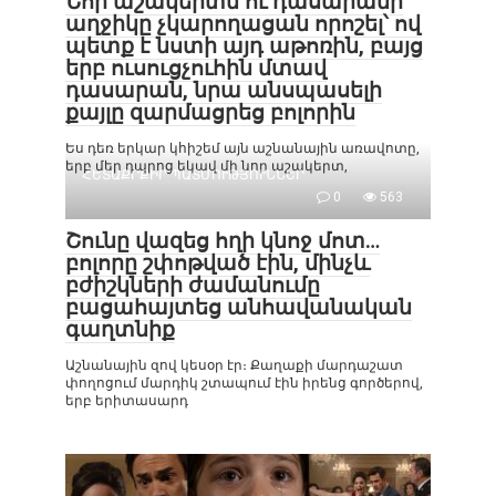
Նոր աշակերտն ու դասարանի
աղջիկը չկարողացան որոշել՝ ով
պետք է նստի այդ աթոռին, բայց
երբ ուսուցչուհին մտավ
դասարան, նրա անսպասելի
քայլը զարմացրեց բոլորին
Ես դեռ երկար կհիշեմ այն աշնանային առավոտը,
երբ մեր դպրոց եկավ մի նոր աշակերտ,
ՀԵՏԱՔՐՔԻՐ ՊԱՏՄՈՒԹՅՈՒՆՆԵՐ
0
563
Շունը վազեց հղի կնոջ մոտ…
բոլորը շփոթված էին, մինչև
բժիշկների ժամանումը
բացահայտեց անհավանական
գաղտնիք
Աշնանային զով կեսօր էր։ Քաղաքի մարդաշատ
փողոցում մարդիկ շտապում էին իրենց գործերով,
երբ երիտասարդ