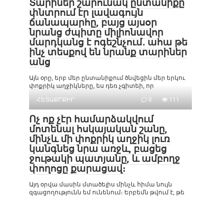
Տարիներ շարունակ ընտանիքը
փնտրում էր լավագույն
ճանապարհը, բայց այսօր
նրանց ժպիտը միլիոնավոր
մարդկանց է ոգեշնչում․ ահա թե
ինչ տեսքով են նրանք տարիներ
անց
Այն օրը, երբ մեր ընտանիքում ծնվեցին մեր երկու
փոքրիկ աղջիկները, ես դեռ չգիտեի, որ
ՀԵՏԱՔՐՔԻՐ
0
111
Ոչ ոք չէր համարձակվում
մոտենալ հսկայական շանը,
մինչև մի փոքրիկ աղջիկ լուռ
կանգնեց նրա առջև, բացեց
ջութակի պատյանը, և ամբողջ
փողոցը քարացավ։
Այդ օրվա մասին մտածելիս մինչև հիմա նույն
զգացողությունն եմ ունենում։ Երբեմն թվում է, թե