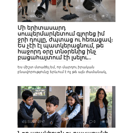
ՀԵՏԱՔՐՔԻՐ
0
7
Մի երիտասարդ
սուպերմարկետում գլորեց իմ
ջրի դույլը, ժպտաց ու հեռացավ։
Ես չէի էլ պատկերացնում, թե
հաջորդ օրը տնօրենից ինչ
բացահայտում էի լսելու…
Ես միշտ մտածել եմ, որ մարդու իրական
բնավորությունը երևում է ոչ թե այն ժամանակ,
ՀԵՏԱՔՐՔԻՐ
0
8