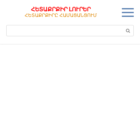
Перейти
ՀԵՏԱՔՐՔԻՐ ԼՈՒՐԵՐ
к
ՀԵՏԱՔՐՔԻՐԸ ՀԱՄԱՑԱՆՑՈՒՄ
контенту
Поиск: