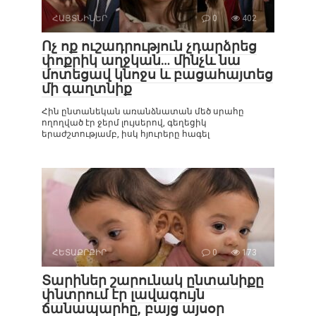
ՀԱՅՏՆԻՆԵՐ
0
402
Ոչ ոք ուշադրություն չդարձրեց
փոքրիկ աղջկան… մինչև նա
մոտեցավ կնոջս և բացահայտեց
մի գաղտնիք
Հին ընտանեկան առանձնատան մեծ սրահը
ողողված էր ջերմ լույսերով, գեղեցիկ
երաժշտությամբ, իսկ հյուրերը հագել
ՀԵՏԱՔՐՔԻՐ
0
173
Տարիներ շարունակ ընտանիքը
փնտրում էր լավագույն
ճանապարհը, բայց այսօր