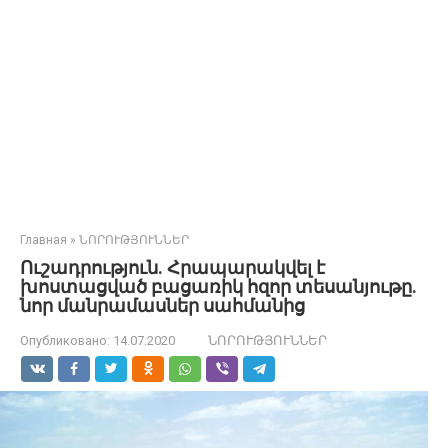
Главная
»
ՆՈՐՈՒԹՅՈՒՆՆԵՐ
Ուշադրություն. Հրապարակվել է
խոստացված բացառիկ հզոր տեսանյութը.
նոր մանրամասներ սահմանից
Опубликовано:
14.07.2020
ՆՈՐՈՒԹՅՈՒՆՆԵՐ