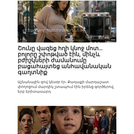
ՀԵՏԱՔՐՔԻՐ ՊԱՏՄՈՒԹՅՈՒՆՆԵՐ
0
628
Շունը վազեց հղի կնոջ մոտ…
բոլորը շփոթված էին, մինչև
բժիշկների ժամանումը
բացահայտեց անհավանական
գաղտնիք
Աշնանային զով կեսօր էր։ Քաղաքի մարդաշատ
փողոցում մարդիկ շտապում էին իրենց գործերով,
երբ երիտասարդ