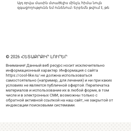
Այդ օրվա մասին մտածելիս մինչև հիմա նույն
զգացողությունն եմ ունենում։ Երբեմն թվում է, թե
© 2026 ՀԵՏԱՔՐՔԻՐ ԼՈՒՐԵՐ
Внимание! Данный веб ресурс носит исключительно
информационный характер. Информация с сайта
https://cool-like.ru/ не должна использоваться
самостоятельно (например, для лечения) и ни при каких
условиях не является публичной офертой. Перепечатка
материалов и использование их в любой форме, в том
числе и в электронных СМИ, возможны только с
обратной активной ссылкой на наш сайт, не закрытой от
индексации поисковыми системами.