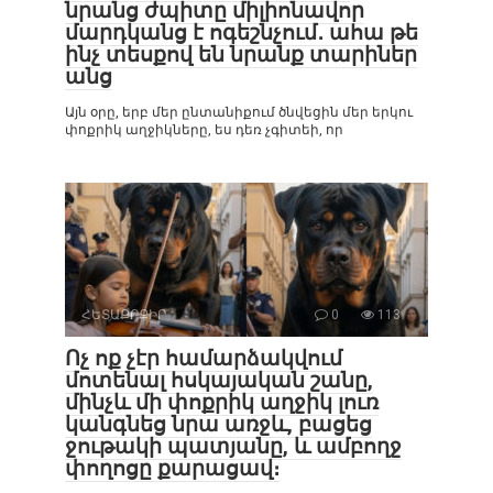
նրանց ժպիտը միլիոնավոր
մարդկանց է ոգեշնչում․ ահա թե
ինչ տեսքով են նրանք տարիներ
անց
Այն օրը, երբ մեր ընտանիքում ծնվեցին մեր երկու
փոքրիկ աղջիկները, ես դեռ չգիտեի, որ
ՀԵՏԱՔՐՔԻՐ
0
113
Ոչ ոք չէր համարձակվում
մոտենալ հսկայական շանը,
մինչև մի փոքրիկ աղջիկ լուռ
կանգնեց նրա առջև, բացեց
ջութակի պատյանը, և ամբողջ
փողոցը քարացավ։