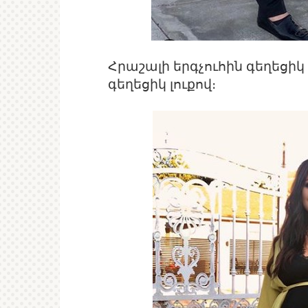
Հրաշալի երգչուհին գեղեցիկ
գեղեցիկ լուքով։