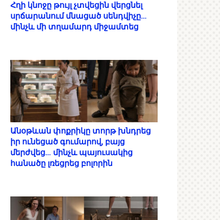
Հղի կնոջը թույլ չտվեցին վերցնել
սրճարանում մնացած սենդվիչը…
մինչև մի տղամարդ միջամտեց
Անօթևան փոքրիկը տորթ խնդրեց
իր ունեցած գումարով, բայց
մերժվեց… մինչև պայուսակից
հանածը լռեցրեց բոլորին