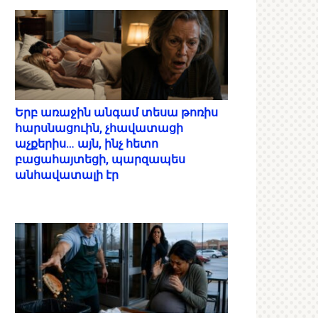
Երբ առաջին անգամ տեսա թոռիս
հարսնացուին, չհավատացի
աչքերիս… այն, ինչ հետո
բացահայտեցի, պարզապես
անհավատալի էր