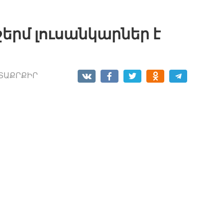
ջերմ լուսանկարներ է
ՏԱՔՐՔԻՐ