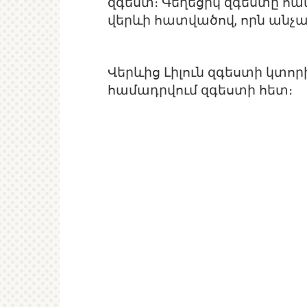
զգեստ։ Գեղեցիկ զգեստը հա
վերևի հատվածով, որն անչափ
Վերևից Լիլուն զգեստի կտորի
համադրվում զգեստի հետ։