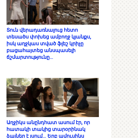
Տուն վերադառնալուց հետո
տեսածս փոխեց ամբողջ կյանքս,
իսկ աղջկաս տված ֆլեշ կրիչը
բացահայտեց անսպասելի
ճշմարտությունը…
Աղջիկս անընդհատ ասում էր, որ
հատակի տակից տարօրինակ
ձայներ է լսում… Երբ ամուսինս