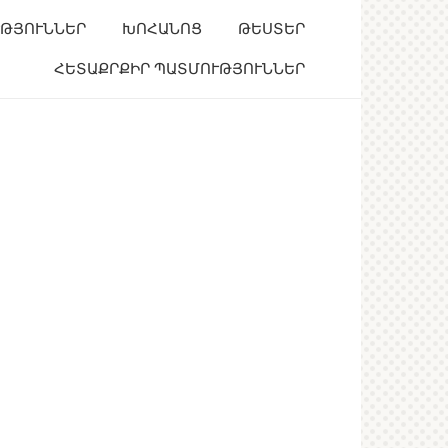
ՒԹՅՈՒՆՆԵՐ
ԽՈՀԱՆՈՑ
ԹԵՍՏԵՐ
ՀԵՏԱՔՐՔԻՐ ՊԱՏՄՈՒԹՅՈՒՆՆԵՐ