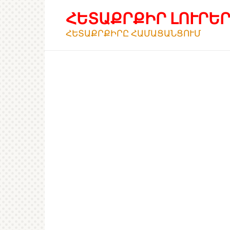
Перейти
ՀԵՏԱՔՐՔԻՐ ԼՈՒՐԵ
к
контенту
ՀԵՏԱՔՐՔԻՐԸ ՀԱՄԱՑԱՆՑՈՒՄ