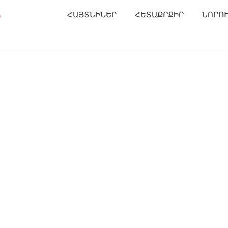
Ր
ՀԱՅՏՆԻՆԵՐ
ՀԵՏԱՔՐՔԻՐ
ՆՈՐՈ