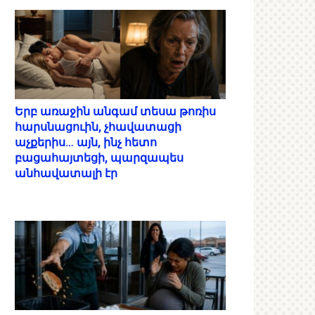
Երբ առաջին անգամ տեսա թոռիս
հարսնացուին, չհավատացի
աչքերիս… այն, ինչ հետո
բացահայտեցի, պարզապես
անհավատալի էր