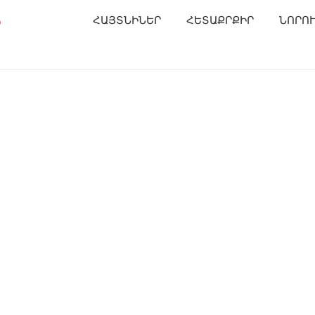
Ր
ՀԱՅՏՆԻՆԵՐ
ՀԵՏԱՔՐՔԻՐ
ՆՈՐՈ