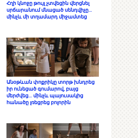
Հղի կնոջը թույլ չտվեցին վերցնել
սրճարանում մնացած սենդվիչը…
մինչև մի տղամարդ միջամտեց
Անօթևան փոքրիկը տորթ խնդրեց
իր ունեցած գումարով, բայց
մերժվեց… մինչև պայուսակից
հանածը լռեցրեց բոլորին