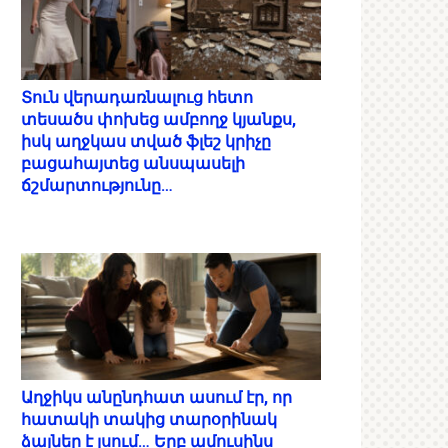
Տուն վերադառնալուց հետո
տեսածս փոխեց ամբողջ կյանքս,
իսկ աղջկաս տված ֆլեշ կրիչը
բացահայտեց անսպասելի
ճշմարտությունը…
Աղջիկս անընդհատ ասում էր, որ
հատակի տակից տարօրինակ
ձայներ է լսում… Երբ ամուսինս