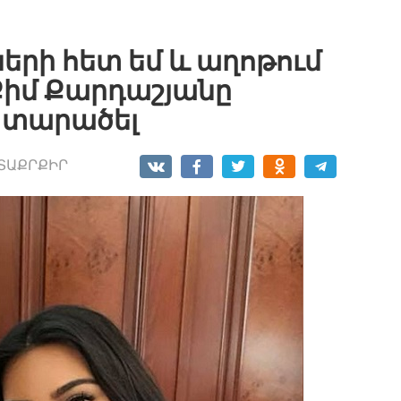
ների հետ եմ և աղոթում
Քիմ Քարդաշյանը
է տարածել
ՏԱՔՐՔԻՐ