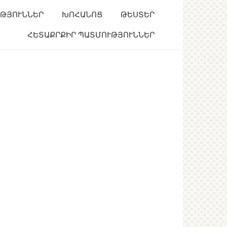
ՒԹՅՈՒՆՆԵՐ
ԽՈՀԱՆՈՑ
ԹԵՍՏԵՐ
ՀԵՏԱՔՐՔԻՐ ՊԱՏՄՈՒԹՅՈՒՆՆԵՐ