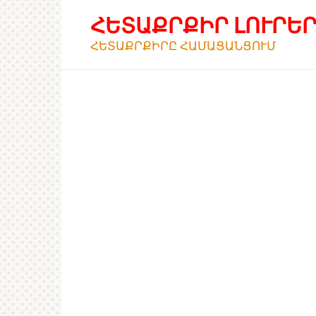
Перейти
ՀԵՏԱՔՐՔԻՐ ԼՈՒՐԵ
к
контенту
ՀԵՏԱՔՐՔԻՐԸ ՀԱՄԱՑԱՆՑՈՒՄ