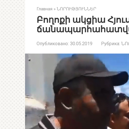
Главная
»
ՆՈՐՈՒԹՅՈՒՆՆԵՐ
Բողոքի ակցիա Հյո
ճանապարհահատվ
Опубликовано:
30.05.2019
Рубрика:
ՆՈ