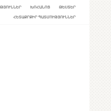
ՒԹՅՈՒՆՆԵՐ
ԽՈՀԱՆՈՑ
ԹԵՍՏԵՐ
ՀԵՏԱՔՐՔԻՐ ՊԱՏՄՈՒԹՅՈՒՆՆԵՐ