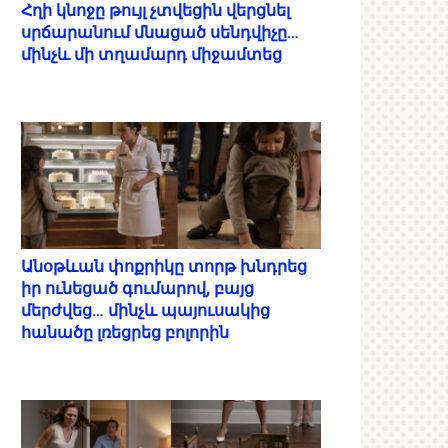
Հղի կնոջը թույլ չտվեցին վերցնել
սրճարանում մնացած սենդվիչը…
մինչև մի տղամարդ միջամտեց
Անօթևան փոքրիկը տորթ խնդրեց
իր ունեցած գումարով, բայց
մերժվեց… մինչև պայուսակից
հանածը լռեցրեց բոլորին