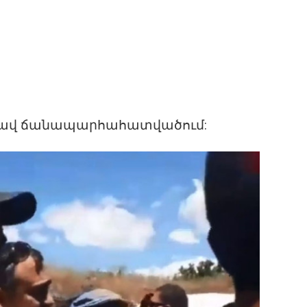
արավ ճանապարհահատվածում: