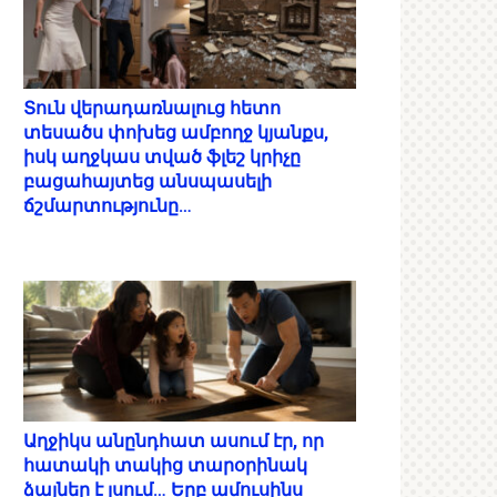
Տուն վերադառնալուց հետո
տեսածս փոխեց ամբողջ կյանքս,
իսկ աղջկաս տված ֆլեշ կրիչը
բացահայտեց անսպասելի
ճշմարտությունը…
Աղջիկս անընդհատ ասում էր, որ
հատակի տակից տարօրինակ
ձայներ է լսում… Երբ ամուսինս