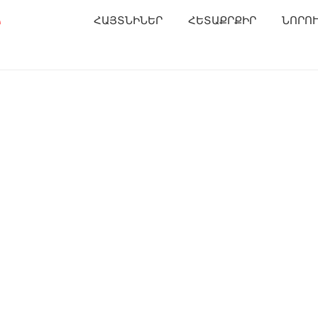
Ր
ՀԱՅՏՆԻՆԵՐ
ՀԵՏԱՔՐՔԻՐ
ՆՈՐՈ