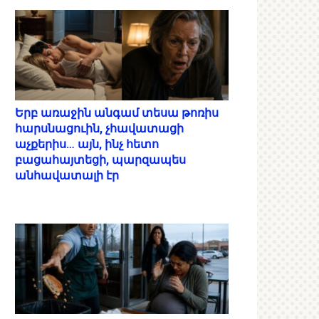
Երբ առաջին անգամ տեսա թոռիս
հարսնացուին, չհավատացի
աչքերիս… այն, ինչ հետո
բացահայտեցի, պարզապես
անհավատալի էր