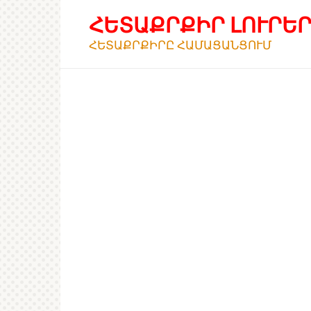
Перейти
ՀԵՏԱՔՐՔԻՐ ԼՈՒՐԵ
к
контенту
ՀԵՏԱՔՐՔԻՐԸ ՀԱՄԱՑԱՆՑՈՒՄ