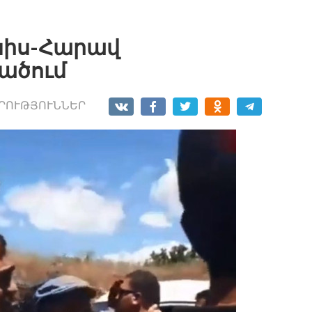
ւսիս-Հարավ
ածում
ՐՈՒԹՅՈՒՆՆԵՐ