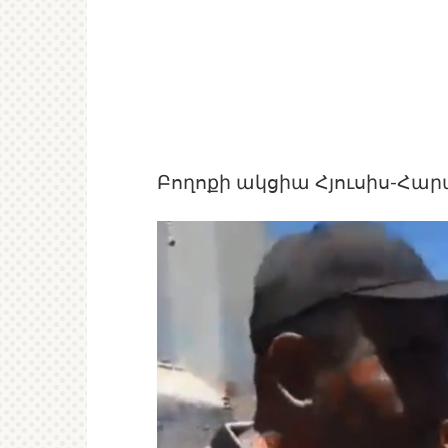
Բողոքի ակցիա Հյուսիս-Հ