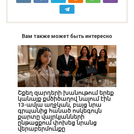
Вам также может быть интересно
ՀԵՏԱՔՐՔԻՐ ՊԱՏՄՈՒԹՅՈՒՆՆԵՐ
0
714
Շքեղ զարդերի խանութում երեք
կանայք քմծիծաղով նայում էին
13-ամյա աղջկան, բայց նրա
գրպանից հանած ոսկեգույն
քարտը վայրկյանների
ընթացքում փոխեց նրանց
վերաբերմունքը