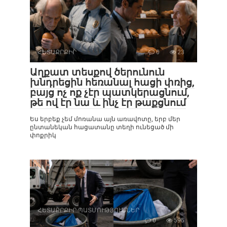
ՀԵՏԱՔՐՔԻՐ
0
23
Աղքատ տեսքով ծերունուն
խնդրեցին հեռանալ հացի փռից,
բայց ոչ ոք չէր պատկերացնում,
թե ով էր նա և ինչ էր թաքցնում
Ես երբեք չեմ մոռանա այն առավոտը, երբ մեր
ընտանեկան հացատանը տեղի ունեցած մի
փոքրիկ
ՀԵՏԱՔՐՔԻՐ ՊԱՏՄՈՒԹՅՈՒՆՆԵՐ
0
595