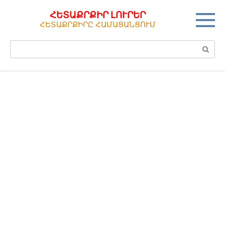
Перейти
ՀԵՏԱՔՐՔԻՐ ԼՈՒՐԵՐ
к
ՀԵՏԱՔՐՔԻՐԸ ՀԱՄԱՑԱՆՑՈՒՄ
контенту
Поиск: