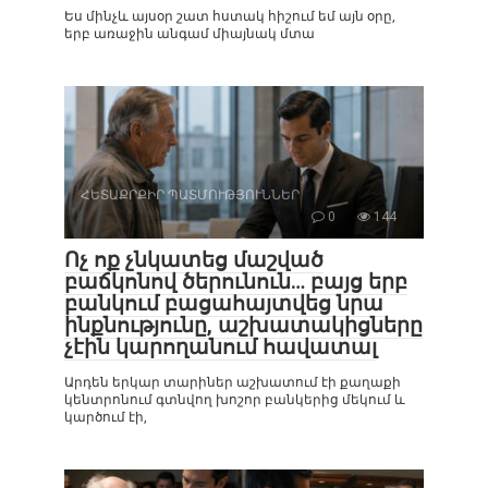
Ես մինչև այսօր շատ հստակ հիշում եմ այն օրը,
երբ առաջին անգամ միայնակ մտա
ՀԵՏԱՔՐՔԻՐ ՊԱՏՄՈՒԹՅՈՒՆՆԵՐ
0
144
Ոչ ոք չնկատեց մաշված
բաճկոնով ծերունուն… բայց երբ
բանկում բացահայտվեց նրա
ինքնությունը, աշխատակիցները
չէին կարողանում հավատալ
Արդեն երկար տարիներ աշխատում էի քաղաքի
կենտրոնում գտնվող խոշոր բանկերից մեկում և
կարծում էի,