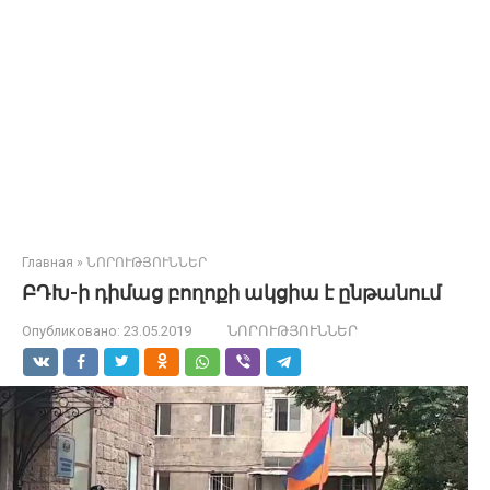
Главная
»
ՆՈՐՈՒԹՅՈՒՆՆԵՐ
ԲԴԽ-ի դիմաց բողոքի ակցիա է ընթանում
Опубликовано:
23.05.2019
ՆՈՐՈՒԹՅՈՒՆՆԵՐ