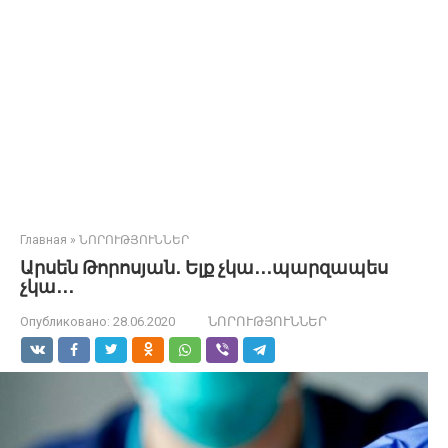
Главная
»
ՆՈՐՈՒԹՅՈՒՆՆԵՐ
Արսեն Թորոսյան․ Ելք չկա․․․պարզապես
չկա․․․
Опубликовано:
28.06.2020
ՆՈՐՈՒԹՅՈՒՆՆԵՐ