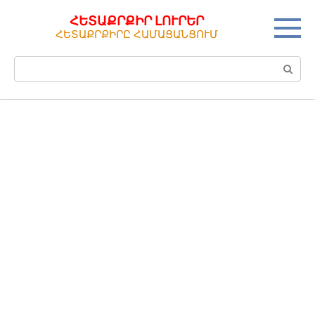
Перейти
ՀԵՏԱՔՐՔԻՐ ԼՈՒՐԵՐ
к
ՀԵՏԱՔՐՔԻՐԸ ՀԱՄԱՑԱՆՑՈՒՄ
контенту
Поиск: