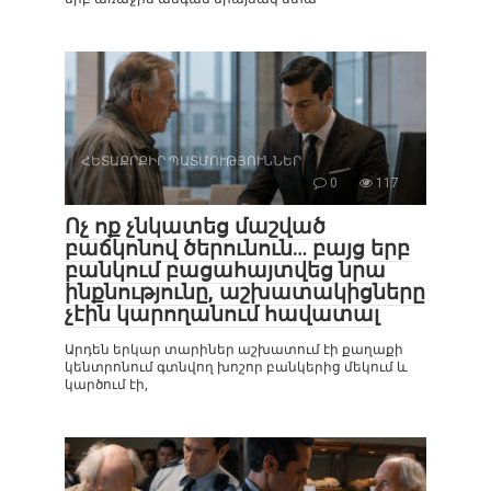
ՀԵՏԱՔՐՔԻՐ ՊԱՏՄՈՒԹՅՈՒՆՆԵՐ
0
117
Ոչ ոք չնկատեց մաշված
բաճկոնով ծերունուն… բայց երբ
բանկում բացահայտվեց նրա
ինքնությունը, աշխատակիցները
չէին կարողանում հավատալ
Արդեն երկար տարիներ աշխատում էի քաղաքի
կենտրոնում գտնվող խոշոր բանկերից մեկում և
կարծում էի,