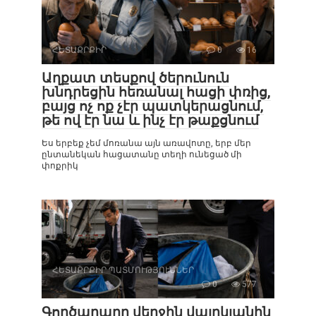
ՀԵՏԱՔՐՔԻՐ
0
16
Աղքատ տեսքով ծերունուն
խնդրեցին հեռանալ հացի փռից,
բայց ոչ ոք չէր պատկերացնում,
թե ով էր նա և ինչ էր թաքցնում
Ես երբեք չեմ մոռանա այն առավոտը, երբ մեր
ընտանեկան հացատանը տեղի ունեցած մի
փոքրիկ
ՀԵՏԱՔՐՔԻՐ ՊԱՏՄՈՒԹՅՈՒՆՆԵՐ
0
577
Գործարարը վերջին վայրկյանին