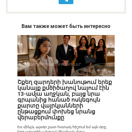
Вам также может быть интересно
ՀԵՏԱՔՐՔԻՐ ՊԱՏՄՈՒԹՅՈՒՆՆԵՐ
0
440
Շքեղ զարդերի խանութում երեք
կանայք քմծիծաղով նայում էին
13-ամյա աղջկան, բայց նրա
գրպանից հանած ոսկեգույն
քարտը վայրկյանների
ընթացքում փոխեց նրանց
վերաբերմունքը
Ես մինչև այսօր շատ հստակ հիշում եմ այն օրը,
երբ առաջին անգամ միայնակ մտա