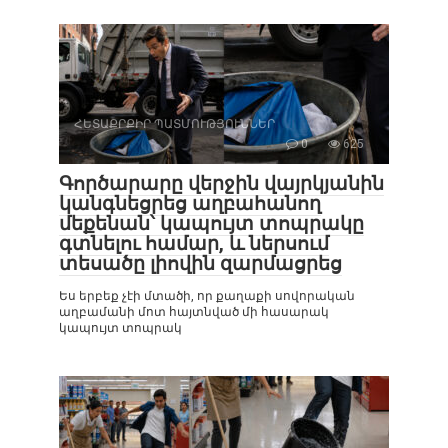
ՀԵՏԱՔՐՔԻՐ ՊԱՏՄՈՒԹՅՈՒՆՆԵՐ
0
625
Գործարարը վերջին վայրկյանին
կանգնեցրեց աղբահանող
մեքենան՝ կապույտ տոպրակը
գտնելու համար, և ներսում
տեսածը լիովին զարմացրեց
Ես երբեք չէի մտածի, որ քաղաքի սովորական
աղբամանի մոտ հայտնված մի հասարակ
կապույտ տոպրակ