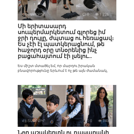
ՀԵՏԱՔՐՔԻՐ
0
1 226
Մի երիտասարդ
սուպերմարկետում գլորեց իմ
ջրի դույլը, ժպտաց ու հեռացավ։
Ես չէի էլ պատկերացնում, թե
հաջորդ օրը տնօրենից ինչ
բացահայտում էի լսելու…
Ես միշտ մտածել եմ, որ մարդու իրական
բնավորությունը երևում է ոչ թե այն ժամանակ,
ՀԵՏԱՔՐՔԻՐ
0
340
Նոր աշակերտն ու դասարանի