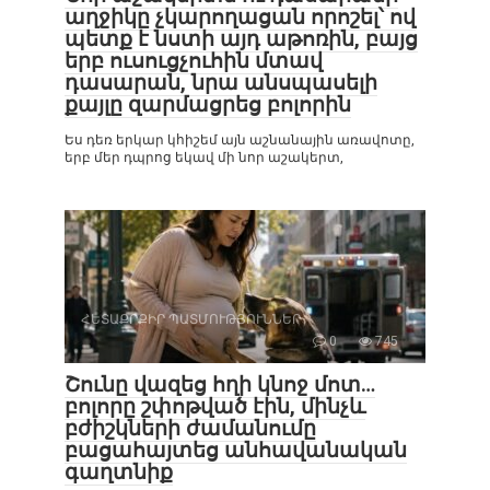
աղջիկը չկարողացան որոշել՝ ով
պետք է նստի այդ աթոռին, բայց
երբ ուսուցչուհին մտավ
դասարան, նրա անսպասելի
քայլը զարմացրեց բոլորին
Ես դեռ երկար կհիշեմ այն աշնանային առավոտը,
երբ մեր դպրոց եկավ մի նոր աշակերտ,
ՀԵՏԱՔՐՔԻՐ ՊԱՏՄՈՒԹՅՈՒՆՆԵՐ
0
745
Շունը վազեց հղի կնոջ մոտ…
բոլորը շփոթված էին, մինչև
բժիշկների ժամանումը
բացահայտեց անհավանական
գաղտնիք