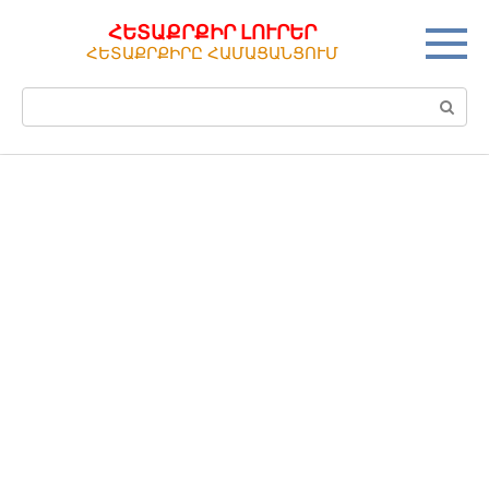
Перейти
ՀԵՏԱՔՐՔԻՐ ԼՈՒՐԵՐ
к
ՀԵՏԱՔՐՔԻՐԸ ՀԱՄԱՑԱՆՑՈՒՄ
контенту
Поиск: