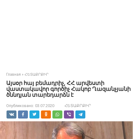
Главная
»
ՀԵՏԱՔՐՔԻՐ
Այսօր հայ բեմադրիչ, ՀՀ արվեստի
վաստակավոր գործիչ Հակոբ Ղազանչյանի
ծննդյան տարեդարձն է
Опубликовано:
03.07.2020
ՀԵՏԱՔՐՔԻՐ