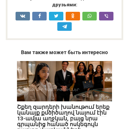
друзьями:
Вам также может быть интересно
ՀԵՏԱՔՐՔԻՐ ՊԱՏՄՈՒԹՅՈՒՆՆԵՐ
0
836
Շքեղ զարդերի խանութում երեք
կանայք քմծիծաղով նայում էին
13-ամյա աղջկան, բայց նրա
գրպանից հանած ոսկեգույն