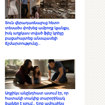
Տուն վերադառնալուց հետո
տեսածս փոխեց ամբողջ կյանքս,
իսկ աղջկաս տված ֆլեշ կրիչը
բացահայտեց անսպասելի
ճշմարտությունը…
Աղջիկս անընդհատ ասում էր, որ
հատակի տակից տարօրինակ
ձայներ է լսում… Երբ ամուսինս