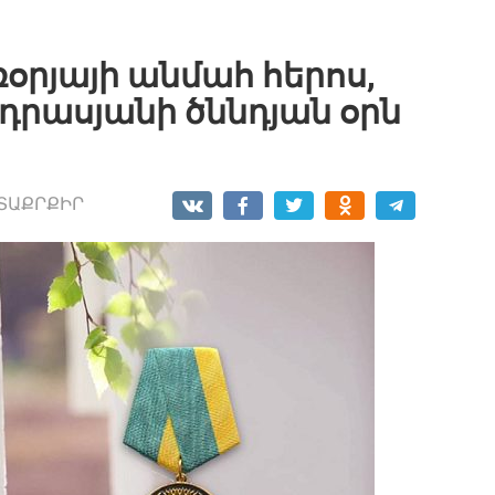
ռօրյայի անմահ հերոս,
դրասյանի ծննդյան օրն
ՏԱՔՐՔԻՐ