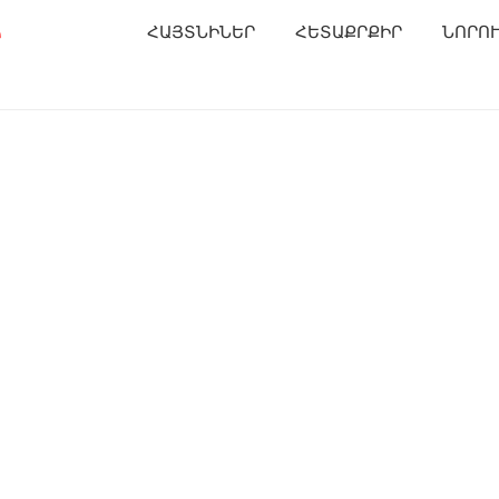
Ր
ՀԱՅՏՆԻՆԵՐ
ՀԵՏԱՔՐՔԻՐ
ՆՈՐՈ