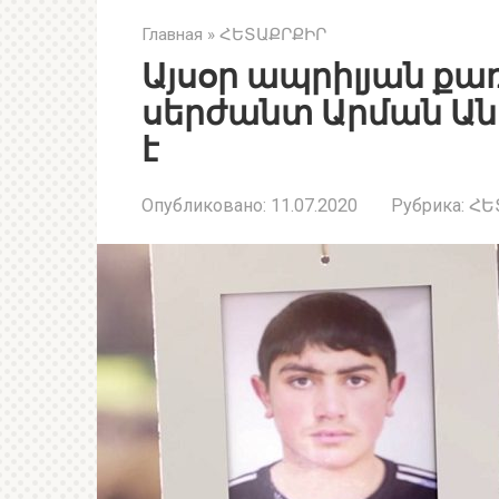
Главная
»
ՀԵՏԱՔՐՔԻՐ
Այսօր ապրիլյան քա
սերժանտ Արման Ան
է
Опубликовано:
11.07.2020
Рубрика:
ՀԵ