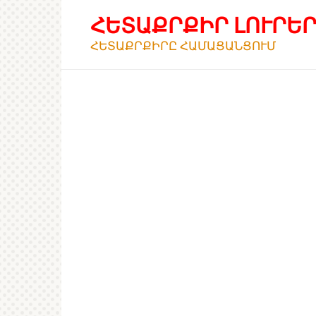
Перейти
ՀԵՏԱՔՐՔԻՐ ԼՈՒՐԵ
к
контенту
ՀԵՏԱՔՐՔԻՐԸ ՀԱՄԱՑԱՆՑՈՒՄ