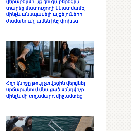
վերաբերմունք ցուցաբերեցին
տարեց մատուցողի նկատմամբ,
մինչև անսպասելի այցելուների
ժամանումը ամեն ինչ փոխեց
Հղի կնոջը թույլ չտվեցին վերցնել
սրճարանում մնացած սենդվիչը…
մինչև մի տղամարդ միջամտեց