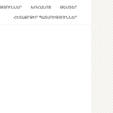
ՒԹՅՈՒՆՆԵՐ
ԽՈՀԱՆՈՑ
ԹԵՍՏԵՐ
ՀԵՏԱՔՐՔԻՐ ՊԱՏՄՈՒԹՅՈՒՆՆԵՐ