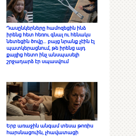
Դասընկերները համոզեցին ինձ
իրենց հետ հեռու գնալ ու հենակս
նետեցին ծովը… բայց նրանք չէին էլ
պատկերացնում, թե իրենց այդ
քայլից հետո ինչ անսպասելի
շրջադարձ էր սպասվում
Երբ առաջին անգամ տեսա թոռիս
հարսնացուին, չհավատացի