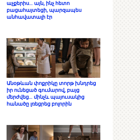
աչքերիս… այն, ինչ հետո
բացահայտեցի, պարզապես
անհավատալի էր
Անօթևան փոքրիկը տորթ խնդրեց
իր ունեցած գումարով, բայց
մերժվեց… մինչև պայուսակից
հանածը լռեցրեց բոլորին