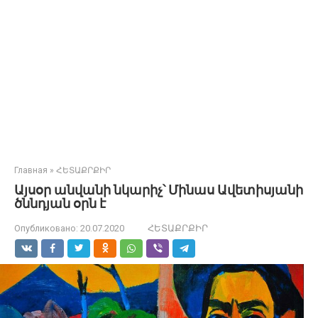
Главная
»
ՀԵՏԱՔՐՔԻՐ
Այսօր անվանի նկարիչ՝ Մինաս Ավետիսյանի
ծննդյան օրն է
Опубликовано:
20.07.2020
ՀԵՏԱՔՐՔԻՐ