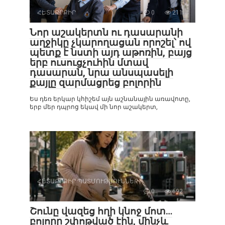
ՀԵՏԱՔՐՔԻՐ
0
211
Նոր աշակերտն ու դասարանի
աղջիկը չկարողացան որոշել՝ ով
պետք է նստի այդ աթոռին, բայց
երբ ուսուցչուհին մտավ
դասարան, նրա անսպասելի
քայլը զարմացրեց բոլորին
Ես դեռ երկար կհիշեմ այն աշնանային առավոտը,
երբ մեր դպրոց եկավ մի նոր աշակերտ,
ՀԵՏԱՔՐՔԻՐ ՊԱՏՄՈՒԹՅՈՒՆՆԵՐ
0
692
Շունը վազեց հղի կնոջ մոտ…
բոլորը շփոթված էին, մինչև