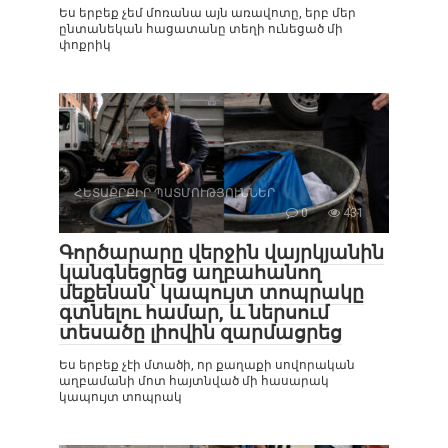
Ես երբեք չեմ մոռանա այն առավոտը, երբ մեր
ընտանեկան հացատանը տեղի ունեցած մի
փոքրիկ
ՀԵՏԱՔՐՔԻՐ ՊԱՏՄՈՒԹՅՈՒՆՆԵՐ
0
431
Գործարարը վերջին վայրկյանին
կանգնեցրեց աղբահանող
մեքենան՝ կապույտ տոպրակը
գտնելու համար, և ներսում
տեսածը լիովին զարմացրեց
Ես երբեք չէի մտածի, որ քաղաքի սովորական
աղբամանի մոտ հայտնված մի հասարակ
կապույտ տոպրակ