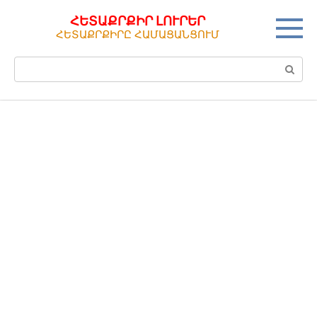
Перейти
ՀԵՏԱՔՐՔԻՐ ԼՈՒՐԵՐ
к
ՀԵՏԱՔՐՔԻՐԸ ՀԱՄԱՑԱՆՑՈՒՄ
контенту
Поиск: