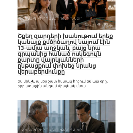
ՀԵՏԱՔՐՔԻՐ ՊԱՏՄՈՒԹՅՈՒՆՆԵՐ
0
793
Շքեղ զարդերի խանութում երեք
կանայք քմծիծաղով նայում էին
13-ամյա աղջկան, բայց նրա
գրպանից հանած ոսկեգույն
քարտը վայրկյանների
ընթացքում փոխեց նրանց
վերաբերմունքը
Ես մինչև այսօր շատ հստակ հիշում եմ այն օրը,
երբ առաջին անգամ միայնակ մտա
ՀԵՏԱՔՐՔԻՐ ՊԱՏՄՈՒԹՅՈՒՆՆԵՐ