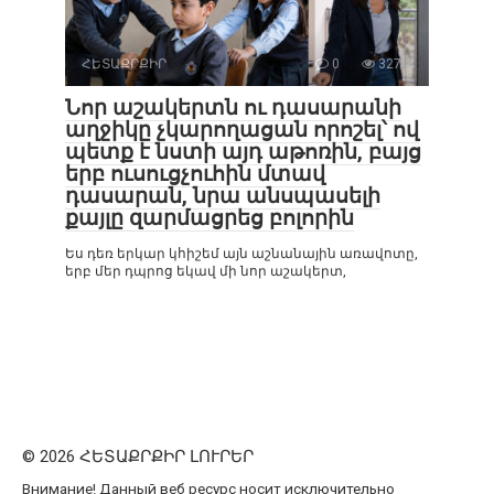
ՀԵՏԱՔՐՔԻՐ
0
327
Նոր աշակերտն ու դասարանի
աղջիկը չկարողացան որոշել՝ ով
պետք է նստի այդ աթոռին, բայց
երբ ուսուցչուհին մտավ
դասարան, նրա անսպասելի
քայլը զարմացրեց բոլորին
Ես դեռ երկար կհիշեմ այն աշնանային առավոտը,
երբ մեր դպրոց եկավ մի նոր աշակերտ,
© 2026 ՀԵՏԱՔՐՔԻՐ ԼՈՒՐԵՐ
Внимание! Данный веб ресурс носит исключительно