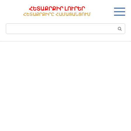
Перейти
ՀԵՏԱՔՐՔԻՐ ԼՈՒՐԵՐ
к
ՀԵՏԱՔՐՔԻՐԸ ՀԱՄԱՑԱՆՑՈՒՄ
контенту
Поиск: