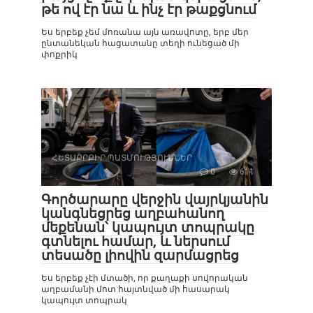
թե ով էր նա և ինչ էր թաքցնում
Ես երբեք չեմ մոռանա այն առավոտը, երբ մեր
ընտանեկան հացատանը տեղի ունեցած մի
փոքրիկ
ՀԵՏԱՔՐՔԻՐ ՊԱՏՄՈՒԹՅՈՒՆՆԵՐ
0
611
Գործարարը վերջին վայրկյանին
կանգնեցրեց աղբահանող
մեքենան՝ կապույտ տոպրակը
գտնելու համար, և ներսում
տեսածը լիովին զարմացրեց
Ես երբեք չէի մտածի, որ քաղաքի սովորական
աղբամանի մոտ հայտնված մի հասարակ
կապույտ տոպրակ