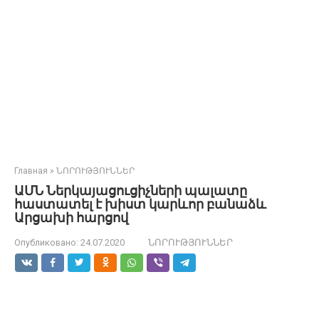
Главная
»
ՆՈՐՈՒԹՅՈՒՆՆԵՐ
ԱՄՆ Ներկայացուցիչների պալատը
հաստատել է խիստ կարևոր բանաձև
Արցախի հարցով
Опубликовано:
24.07.2020
ՆՈՐՈՒԹՅՈՒՆՆԵՐ