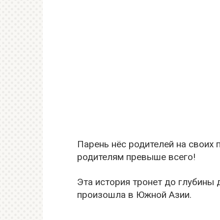
Парень нёс родителей на своих 
родителям превыше всего!
Эта история тронет до глубины д
произошла в Южной Азии.