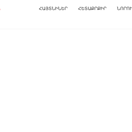
Ր
ՀԱՅՏՆԻՆԵՐ
ՀԵՏԱՔՐՔԻՐ
ՆՈՐՈ