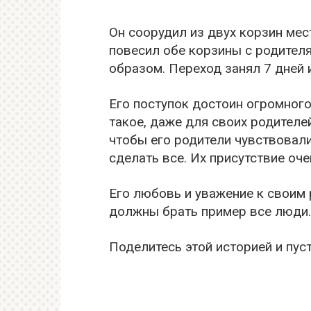
Он соорудил из двух корзин мест
повесил обе корзины с родителя
образом. Переход занял 7 дней и
Его поступок достоин огромног
такое, даже для своих родителей
чтобы его родители чувствовали
сделать все. Их присутствие оче
Его любовь и уважение к своим 
должны брать пример все люди
Поделитесь этой историей и пуст