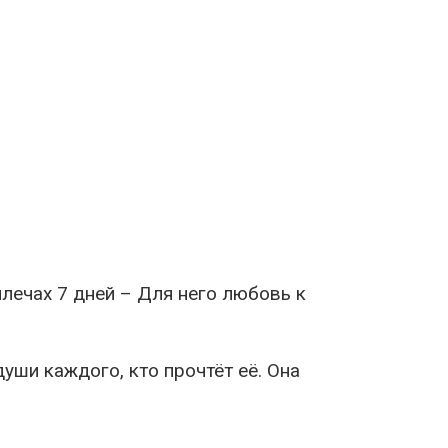
плечах 7 дней – Для него любовь к
уши каждого, кто прочтёт её. Она