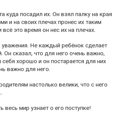
а куда посадил их. Он взял палку на края
ми и на своих плечах пронес их таким
 всё это время он нес их на плечах.
о уважения. Не каждый ребёнок сделает
. Он сказал, что для него очень важно,
 себя хорошо и он постарается для них
нь важно для него.
родителям настолько велики, что с него
…
ь весь мир узнает о его поступке!