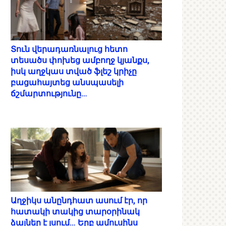
Տուն վերադառնալուց հետո
տեսածս փոխեց ամբողջ կյանքս,
իսկ աղջկաս տված ֆլեշ կրիչը
բացահայտեց անսպասելի
ճշմարտությունը…
Աղջիկս անընդհատ ասում էր, որ
հատակի տակից տարօրինակ
ձայներ է լսում… Երբ ամուսինս