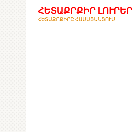
Перейти
ՀԵՏԱՔՐՔԻՐ ԼՈՒՐԵ
к
контенту
ՀԵՏԱՔՐՔԻՐԸ ՀԱՄԱՑԱՆՑՈՒՄ