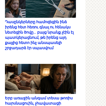
Դասընկերները համոզեցին ինձ
իրենց հետ հեռու գնալ ու հենակս
նետեցին ծովը… բայց նրանք չէին էլ
պատկերացնում, թե իրենց այդ
քայլից հետո ինչ անսպասելի
շրջադարձ էր սպասվում
Երբ առաջին անգամ տեսա թոռիս
հարսնացուին, չհավատացի