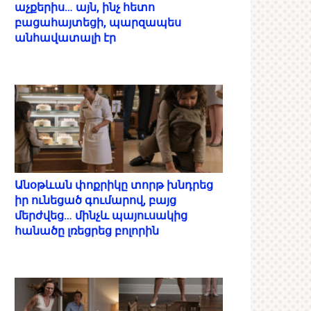
աչքերիս… այն, ինչ հետո
բացահայտեցի, պարզապես
անհավատալի էր
Անօթևան փոքրիկը տորթ խնդրեց
իր ունեցած գումարով, բայց
մերժվեց… մինչև պայուսակից
հանածը լռեցրեց բոլորին