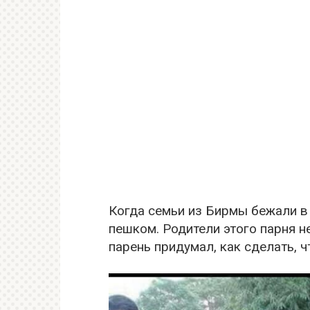
Когда семьи из Бирмы бежали в
пешком. Родители этого парня н
парень придумал, как сделать, ч