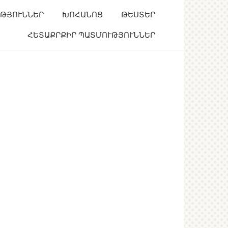
ՒԹՅՈՒՆՆԵՐ
ԽՈՀԱՆՈՑ
ԹԵՍՏԵՐ
ՀԵՏԱՔՐՔԻՐ ՊԱՏՄՈՒԹՅՈՒՆՆԵՐ