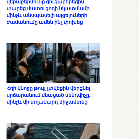
վերաբերմունք ցուցաբերեցին
տարեց մատուցողի նկատմամբ,
մինչև անսպասելի այցելուների
ժամանումը ամեն ինչ փոխեց
Հղի կնոջը թույլ չտվեցին վերցնել
սրճարանում մնացած սենդվիչը…
մինչև մի տղամարդ միջամտեց