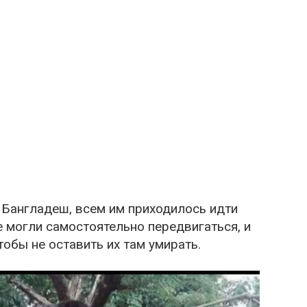
 Бангладеш, всем им приходилось идти
е могли самостоятельно передвигаться, и
тобы не оставить их там умирать.