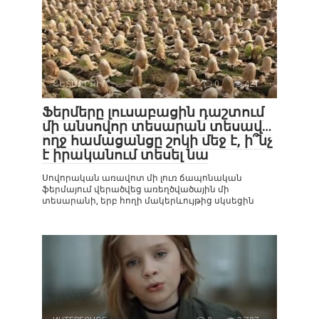
ՀԵՏԱՔՐՔԻՐ
0
421
Ֆերմերը լուսաբացին դաշտում
մի անսովոր տեսարան տեսավ…
ողջ համացանցը շոկի մեջ է, ի՞նչ
է իրականում տեսել նա
Սովորական առավոտ մի լուռ ճապոնական
ֆերմայում վերածվեց առեղծվածային մի
տեսարանի, երբ հողի մակերևույթից սկսեցին