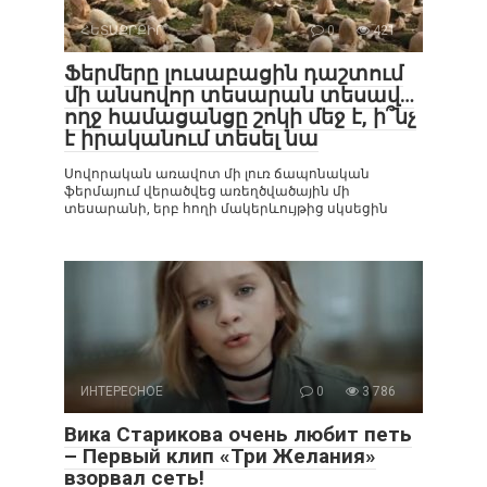
ՀԵՏԱՔՐՔԻՐ
0
421
Ֆերմերը լուսաբացին դաշտում
մի անսովոր տեսարան տեսավ…
ողջ համացանցը շոկի մեջ է, ի՞նչ
է իրականում տեսել նա
Սովորական առավոտ մի լուռ ճապոնական
ֆերմայում վերածվեց առեղծվածային մի
տեսարանի, երբ հողի մակերևույթից սկսեցին
ИНТЕРЕСНОЕ
0
3 786
Вика Старикова очень любит петь
– Первый клип «Три Желания»
взорвал сеть!