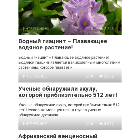
ИНТЕРЕСНОЕ
0
2 243
Водный гиацинт – Плавающее
водяное растение!
Водный гиацинт – Плавающее водяное растение!
Водяной гиацинт является великолепным многолетним
растением, которое плавает и
ИНТЕРЕСНОЕ
0
2 039
Ученые обнаружили акулу,
которой приблизительно 512 лет!
Ученые обнаружили акулу, которой приблизительно 512
лет! Несколько месяцев назад группа ученых
обнаружила древнюю
ИНТЕРЕСНОЕ
0
3 077
Африканский венценосный