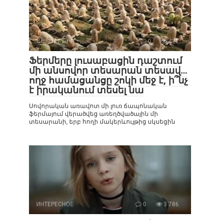
ՀԵՏԱՔՐՔԻՐ
0
421
Ֆերմերը լուսաբացին դաշտում
մի անսովոր տեսարան տեսավ…
ողջ համացանցը շոկի մեջ է, ի՞նչ
է իրականում տեսել նա
Սովորական առավոտ մի լուռ ճապոնական
ֆերմայում վերածվեց առեղծվածային մի
տեսարանի, երբ հողի մակերևույթից սկսեցին
ИНТЕРЕСНОЕ
0
3 786