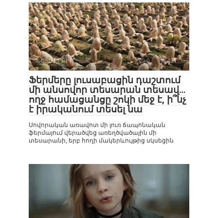
ՀԵՏԱՔՐՔԻՐ
0
421
Ֆերմերը լուսաբացին դաշտում
մի անսովոր տեսարան տեսավ…
ողջ համացանցը շոկի մեջ է, ի՞նչ
է իրականում տեսել նա
Սովորական առավոտ մի լուռ ճապոնական
ֆերմայում վերածվեց առեղծվածային մի
տեսարանի, երբ հողի մակերևույթից սկսեցին