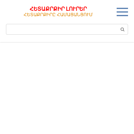
Перейти
ՀԵՏԱՔՐՔԻՐ ԼՈՒՐԵՐ
к
ՀԵՏԱՔՐՔԻՐԸ ՀԱՄԱՑԱՆՑՈՒՄ
контенту
Поиск: