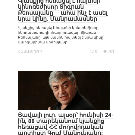
Կյանքից հեռացել է հայտնի
կինոռեժիսոր Տիգրան
Քեոսայանը — ահա ինչ է ասել
նրա կինը․ Մանրամասներ
Կյանքից հեռացել է հայտնի կինոռեժիսոր,
հեռուստառադիոհաղորդավար Տիգրան
Քեոսայանը, այս մասին հայտնել է նրա կինը՝
Մարգարիտա Սիմոնյանը:
ՀԵՏԱՔՐՔԻՐ
0
701
Ցավալի լուր․ այսօր՝ հունիսի 24-
ին, 88 տարեկանում կյանքից
հեռացավ ՀՀ ժողովրդական
արտիստ Գուժ Մանուկյանը։