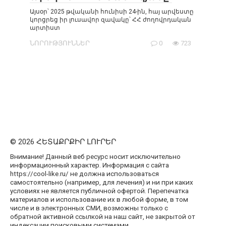
Այսօր՝ 2025 թվականի հունիսի 24-ին, հայ արվեստը
կորցրեց իր լուսավոր զավակը՝ ՀՀ ժողովրդական
արտիստ
ՆՈՐՈՒԹՅՈՒՆՆԵՐ
0
723
© 2026 ՀԵՏԱՔՐՔԻՐ ԼՈՒՐԵՐ
Внимание! Данный веб ресурс носит исключительно
информационный характер. Информация с сайта
https://cool-like.ru/ не должна использоваться
самостоятельно (например, для лечения) и ни при каких
условиях не является публичной офертой. Перепечатка
материалов и использование их в любой форме, в том
числе и в электронных СМИ, возможны только с
обратной активной ссылкой на наш сайт, не закрытой от
индексации поисковыми системами.