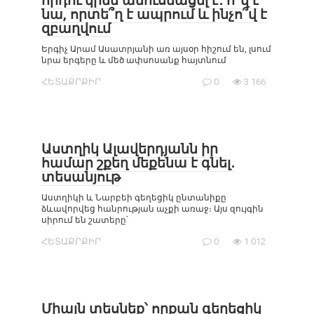
որդու կինն ամուսնացել է․ ո՞վ է
նա, որտե՞ղ է ապրում և ինչո՞վ է
զբաղվում
Երգիչ Արամ Ասատրյանի առ այսօր հիշում են, լսում
նրա երգերը և մեծ ափսոսանք հայտնում
ՀԵՏԱՔՐՔԻՐ
0
3 166
Աստղիկ Ալավերդյանն իր
համար շքեղ մեքենա է գնել․
տեսանյութ
Աստղիկի և Նարբեի գեղեցիկ ընտանիքը
ձևավորվեց հանրության աչքի առաջ։ Այս զույգին
սիրում են շատերը՝
ՀԵՏԱՔՐՔԻՐ
0
1 012
Միայն տեսնեք՝ որքան գեղեցիկ