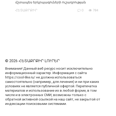
մշտապես երկրպագուների ուշադրության
ՀԵՏԱՔՐՔԻՐ
0
784
© 2026 ՀԵՏԱՔՐՔԻՐ ԼՈՒՐԵՐ
Внимание! Данный веб ресурс носит исключительно
информационный характер. Информация с сайта
https://cool-like.ru/ не должна использоваться
самостоятельно (например, для лечения) и ни при каких
условиях не является публичной офертой. Перепечатка
материалов и использование их в любой форме, в том
числе и в электронных СМИ, возможны только с
обратной активной ссылкой на наш сайт, не закрытой от
индексации поисковыми системами.