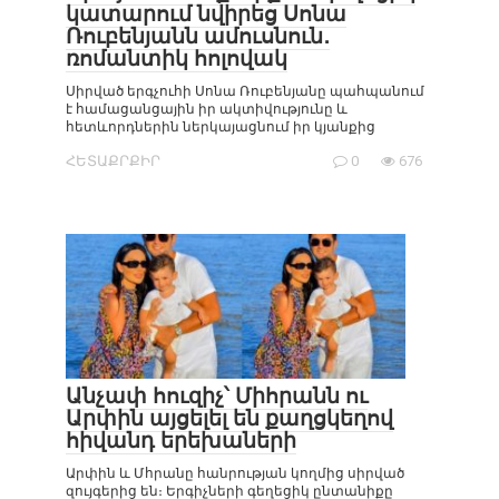
կատարում նվիրեց Սոնա
Ռուբենյանն ամուսնուն․
ռոմանտիկ հոլովակ
Սիրված երգչուհի Սոնա Ռուբենյանը պահպանում
է համացանցային իր ակտիվությունը և
հետևորդներին ներկայացնում իր կյանքից
ՀԵՏԱՔՐՔԻՐ
0
676
Անչափ հուզիչ՝ Միհրանն ու
Արփին այցելել են քաղցկեղով
հիվանդ երեխաների
Արփին և Մհրանը հանրության կողմից սիրված
զույգերից են։ Երգիչների գեղեցիկ ընտանիքը