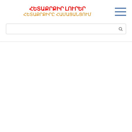
Перейти
ՀԵՏԱՔՐՔԻՐ ԼՈՒՐԵՐ
к
ՀԵՏԱՔՐՔԻՐԸ ՀԱՄԱՑԱՆՑՈՒՄ
контенту
Поиск: