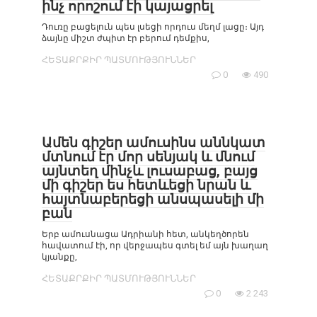
ինչ որոշում էի կայացրել
Դուռը բացելուն պես լսեցի որդուս մեղմ լացը։ Այդ
ձայնը միշտ ժպիտ էր բերում դեմքիս,
ՀԵՏԱՔՐՔԻՐ ՊԱՏՄՈՒԹՅՈՒՆՆԵՐ
0
490
Ամեն գիշեր ամուսինս աննկատ
մտնում էր մոր սենյակ և մնում
այնտեղ մինչև լուսաբաց, բայց
մի գիշեր ես հետևեցի նրան և
հայտնաբերեցի անսպասելի մի
բան
Երբ ամուսնացա Ադրիանի հետ, անկեղծորեն
հավատում էի, որ վերջապես գտել եմ այն խաղաղ
կյանքը,
ՀԵՏԱՔՐՔԻՐ ՊԱՏՄՈՒԹՅՈՒՆՆԵՐ
0
2 243