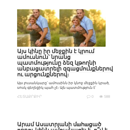
Այս կինը իր մեջքին է կրում
ամուսնուն՝ նրանց
պատմությունը ձեզ կթողնի
անբացատրելի զգացմունքներով
ու արցունքներով։
Այս լուսանկարը՝ ամուսինն իր կնոջ մեջքին կրած,
սոսկ գեղեցիկ պահ չէ։ Այն պատմություն է՝
ՀԵՏԱՔՐՔԻՐ
0
588
Արամ Ասատրյանի մшհшցած