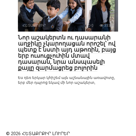
ՀԵՏԱՔՐՔԻՐ
0
333
Նոր աշակերտն ու դասարանի
աղջիկը չկարողացան որոշել՝ ով
պետք է նստի այդ աթոռին, բայց
երբ ուսուցչուհին մտավ
դասարան, նրա անսպասելի
քայլը զարմացրեց բոլորին
Ես դեռ երկար կհիշեմ այն աշնանային առավոտը,
երբ մեր դպրոց եկավ մի նոր աշակերտ,
© 2026 ՀԵՏԱՔՐՔԻՐ ԼՈՒՐԵՐ