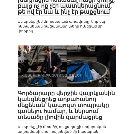
բայց ոչ ոք չէր պատկերացնում,
թե ով էր նա և ինչ էր թաքցնում
Ես երբեք չեմ մոռանա այն առավոտը, երբ մեր
ընտանեկան հացատանը տեղի ունեցած մի
փոքրիկ
ՀԵՏԱՔՐՔԻՐ ՊԱՏՄՈՒԹՅՈՒՆՆԵՐ
0
619
Գործարարը վերջին վայրկյանին
կանգնեցրեց աղբահանող
մեքենան՝ կապույտ տոպրակը
գտնելու համար, և ներսում
տեսածը լիովին զարմացրեց
Ես երբեք չէի մտածի, որ քաղաքի սովորական
աղբամանի մոտ հայտնված մի հասարակ