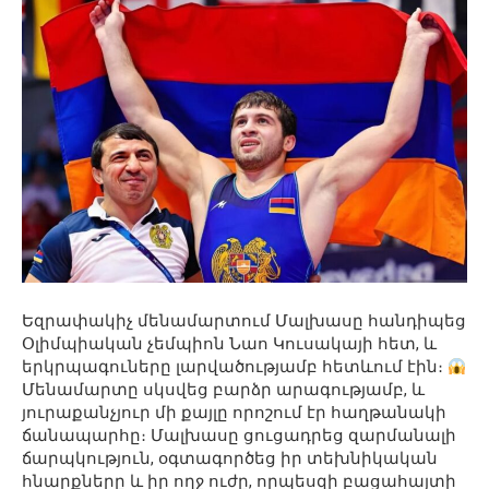
Եզրափակիչ մենամարտում Մալխասը հանդիպեց
Օլիմպիական չեմպիոն Նաո Կուսակայի հետ, և
երկրպագուները լարվածությամբ հետևում էին։
Մենամարտը սկսվեց բարձր արագությամբ, և
յուրաքանչյուր մի քայլը որոշում էր հաղթանակի
ճանապարհը։ Մալխասը ցուցադրեց զարմանալի
ճարպկություն, օգտագործեց իր տեխնիկական
հնարքները և իր ողջ ուժը, որպեսզի բացահայտի