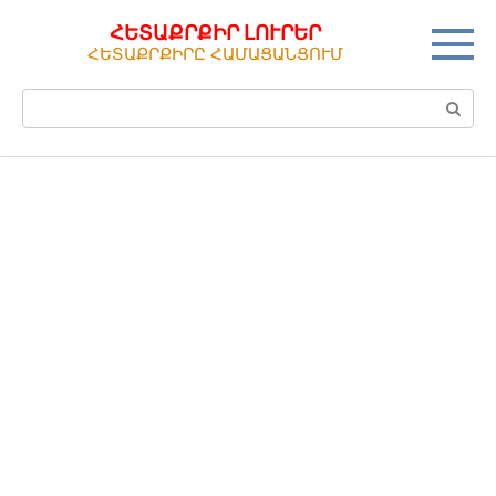
Перейти
ՀԵՏԱՔՐՔԻՐ ԼՈՒՐԵՐ
к
ՀԵՏԱՔՐՔԻՐԸ ՀԱՄԱՑԱՆՑՈՒՄ
контенту
Поиск: