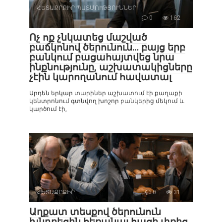
ՀԵՏԱՔՐՔԻՐ ՊԱՏՄՈՒԹՅՈՒՆՆԵՐ
0
162
Ոչ ոք չնկատեց մաշված
բաճկոնով ծերունուն… բայց երբ
բանկում բացահայտվեց նրա
ինքնությունը, աշխատակիցները
չէին կարողանում հավատալ
Արդեն երկար տարիներ աշխատում էի քաղաքի
կենտրոնում գտնվող խոշոր բանկերից մեկում և
կարծում էի,
ՀԵՏԱՔՐՔԻՐ
0
31
Աղքատ տեսքով ծերունուն
խնդրեցին հեռանալ հացի փռից,