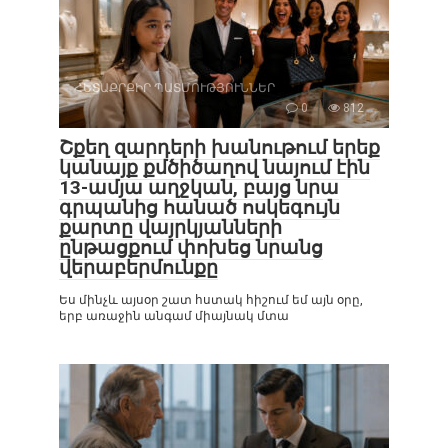
ՀԵՏԱՔՐՔԻՐ ՊԱՏՄՈՒԹՅՈՒՆՆԵՐ
0
812
Շքեղ զարդերի խանութում երեք
կանայք քմծիծաղով նայում էին
13-ամյա աղջկան, բայց նրա
գրպանից հանած ոսկեգույն
քարտը վայրկյանների
ընթացքում փոխեց նրանց
վերաբերմունքը
Ես մինչև այսօր շատ հստակ հիշում եմ այն օրը,
երբ առաջին անգամ միայնակ մտա