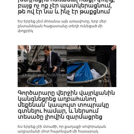
բայց ոչ ոք չէր պատկերացնում,
թե ով էր նա և ինչ էր թաքցնում
Ես երբեք չեմ մոռանա այն առավոտը, երբ մեր
ընտանեկան հացատանը տեղի ունեցած մի
փոքրիկ
ՀԵՏԱՔՐՔԻՐ ՊԱՏՄՈՒԹՅՈՒՆՆԵՐ
0
624
Գործարարը վերջին վայրկյանին
կանգնեցրեց աղբահանող
մեքենան՝ կապույտ տոպրակը
գտնելու համար, և ներսում
տեսածը լիովին զարմացրեց
Ես երբեք չէի մտածի, որ քաղաքի սովորական
աղբամանի մոտ հայտնված մի հասարակ