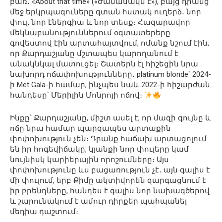
բառ․ «About that time» («Ժամանակն է»), բայց դրանց
մեջ երկրպագուները գտան հստակ ուղերձ․ նոր
փուլ, նոր էներգիա և նոր տեսք։ Հազարավոր
մեկնաբանություններում օգտատերերը
գովեստով էին արտահայտվում, ոմանք նշում էին,
որ Քարդաշյանը մշտապես կարողանում է
անակնկալ մատուցել։ Շատերն էլ հիշեցին նրա
նախորդ ոճափոխությունները․ platinum blonde՝ 2024-
ի Met Gala-ի համար, ինչպես նաև 2022-ի հիշարժան
հանդեսը՝ Մերիլին Մոնրոյի ոճով։
Ինքը՝ Քարդաշյանը, միշտ ասել է, որ մազի գույնը և
ոճը նրա համար պարզապես արտաքին
փոփոխություն չեն։ Դրանք հաճախ արտացոլում
են իր հոգեվիճակը, կյանքի նոր փուլերը կամ
նույնիսկ կարիերային որոշումները։ Այս
փոփոխությունը ևս բացառություն չէ․ այն գալիս է
մի փուլում, երբ Քիմը ակտիվորեն զարգացնում է
իր բրենդները, հանդես է գալիս նոր նախագծերով
և շարունակում է ամուր դիրքեր պահպանել
մեդիա դաշտում։