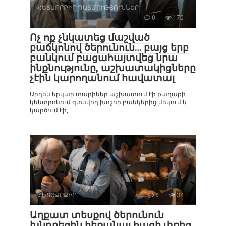
ՀԵՏԱՔՐՔԻՐ ՊԱՏՄՈՒԹՅՈՒՆՆԵՐ
0
170
Ոչ ոք չնկատեց մաշված
բաճկոնով ծերունուն… բայց երբ
բանկում բացահայտվեց նրա
ինքնությունը, աշխատակիցները
չէին կարողանում հավատալ
Արդեն երկար տարիներ աշխատում էի քաղաքի
կենտրոնում գտնվող խոշոր բանկերից մեկում և
կարծում էի,
ՀԵՏԱՔՐՔԻՐ
0
34
Աղքատ տեսքով ծերունուն
խնդրեցին հեռանալ հացի փռից,