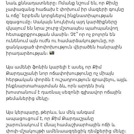
նաև քննադատները։ Ոմանք նշում են, որ Քիմը
չափազանց հաճախ է փոխում իր մազերի գույնը
և ոճը՝ երբեմն կորցնելով ինքնատիպության
զգացումը։ Սակայն նույնիսկ այդ կարծիքները
վկայում են նրա շուրջ մշտապես պահպանվող
հետաքրքրության մասին։ Չէ՞ որ ոչ բոլորն են
ունենում այն ուժն ու համարձակությունը, որ
ցանկացած փոփոխություն վերածեն հանրային
իրադարձության։
Այս ամենի ֆոնին կարելի է ասել, որ Քիմ
Քարդաշյանի նոր ոճափոխությունը ոչ միայն
հերթական փորձն է ուշադրություն գրավելու, այլև
ինքնարտահայտման ձև, որն արդեն իսկ
խոստանում է դառնալ սեզոնի գլխավոր ոճային
թեմաներից մեկը։
Այս կերպարը, թերևս, ևս մեկ անգամ
ապացուցում է, որ Քիմ Քարդաշյանը
շարունակում է մնալ համաշխարհային ոճի և
փոփ-մշակույթի ամենաազդեցիկ դեմքերից մեկը։