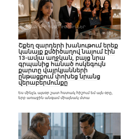
ՀԵՏԱՔՐՔԻՐ ՊԱՏՄՈՒԹՅՈՒՆՆԵՐ
0
834
Շքեղ զարդերի խանութում երեք
կանայք քմծիծաղով նայում էին
13-ամյա աղջկան, բայց նրա
գրպանից հանած ոսկեգույն
քարտը վայրկյանների
ընթացքում փոխեց նրանց
վերաբերմունքը
Ես մինչև այսօր շատ հստակ հիշում եմ այն օրը,
երբ առաջին անգամ միայնակ մտա