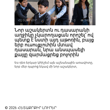
ՀԵՏԱՔՐՔԻՐ
0
340
Նոր աշակերտն ու դասարանի
աղջիկը չկարողացան որոշել՝ ով
պետք է նստի այդ աթոռին, բայց
երբ ուսուցչուհին մտավ
դասարան, նրա անսպասելի
քայլը զարմացրեց բոլորին
Ես դեռ երկար կհիշեմ այն աշնանային առավոտը,
երբ մեր դպրոց եկավ մի նոր աշակերտ,
© 2026 ՀԵՏԱՔՐՔԻՐ ԼՈՒՐԵՐ