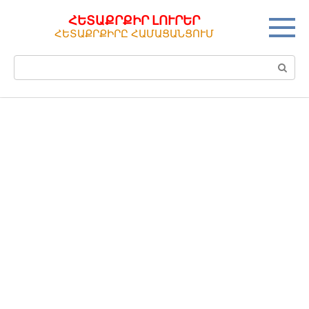
Перейти
ՀԵՏԱՔՐՔԻՐ ԼՈՒՐԵՐ
к
ՀԵՏԱՔՐՔԻՐԸ ՀԱՄԱՑԱՆՑՈՒՄ
контенту
Поиск: