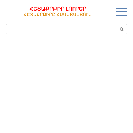
Перейти
ՀԵՏԱՔՐՔԻՐ ԼՈՒՐԵՐ
к
ՀԵՏԱՔՐՔԻՐԸ ՀԱՄԱՑԱՆՑՈՒՄ
контенту
Поиск: