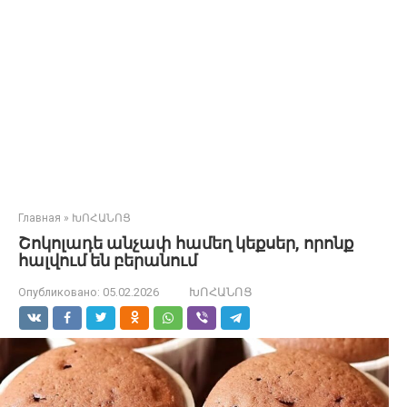
Главная
»
ԽՈՀԱՆՈՑ
Շոկոլադե անչափ համեղ կեքսեր, որոնք
հալվում են բերանում
Опубликовано:
05.02.2026
ԽՈՀԱՆՈՑ