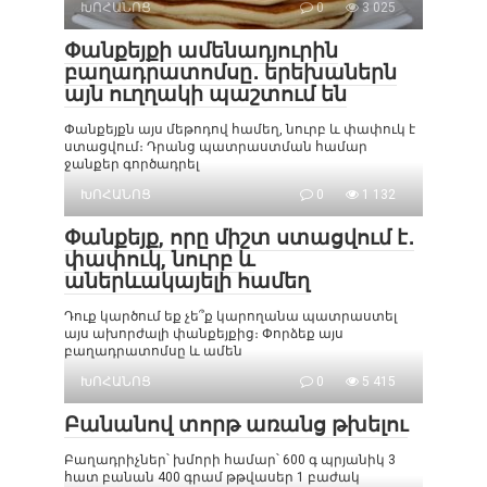
ԽՈՀԱՆՈՑ
0
3 025
Փանքեյքի ամենադյուրին
բաղադրատոմսը․ երեխաներն
այն ուղղակի պաշտում են
Փանքեյքն այս մեթոդով համեղ, նուրբ և փափուկ է
ստացվում։ Դրանց պատրաստման համար
ջանքեր գործադրել
ԽՈՀԱՆՈՑ
0
1 132
Փանքեյք, որը միշտ ստացվում է․
փափուկ, նուրբ և
աներևակայելի համեղ
Դուք կարծում եք չե՞ք կարողանա պատրաստել
այս ախորժալի փանքեյքից։ Փորձեք այս
բաղադրատոմսը և ամեն
ԽՈՀԱՆՈՑ
0
5 415
Բանանով տորթ առանց թխելու
Բաղադրիչներ՝ խմորի համար՝ 600 գ պրյանիկ 3
հատ բանան 400 գրամ թթվասեր 1 բաժակ