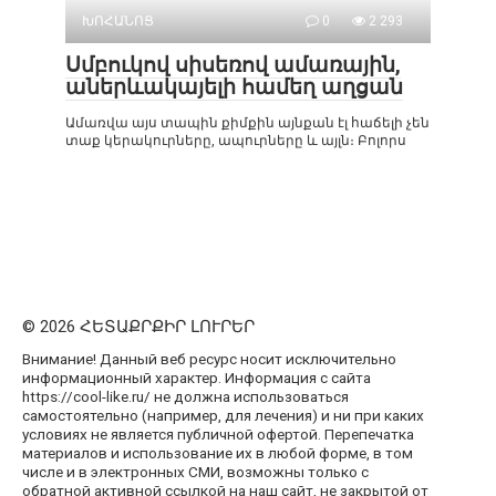
ԽՈՀԱՆՈՑ
0
2 293
Սմբուկով սիսեռով ամառային,
աներևակայելի համեղ աղցան
Ամառվա այս տապին քիմքին այնքան էլ հաճելի չեն
տաք կերակուրները, ապուրները և այլն։ Բոլորս
© 2026 ՀԵՏԱՔՐՔԻՐ ԼՈՒՐԵՐ
Внимание! Данный веб ресурс носит исключительно
информационный характер. Информация с сайта
https://cool-like.ru/ не должна использоваться
самостоятельно (например, для лечения) и ни при каких
условиях не является публичной офертой. Перепечатка
материалов и использование их в любой форме, в том
числе и в электронных СМИ, возможны только с
обратной активной ссылкой на наш сайт, не закрытой от