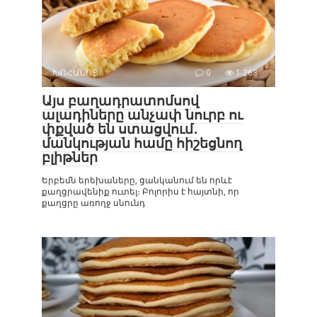
ԽՈՀԱՆՈՑ
0
1 263
Այս բաղադրատոմսով
ալադիները անչափ նուրբ ու
փքված են ստացվում․
մանկության համը հիշեցնող
բլիթներ
Երբեմն երեխաները, ցանկանում են որևէ
քաղցրավենիք ուտել։ Բոլորիս է հայտնի, որ
քաղցրը առողջ սնունդ