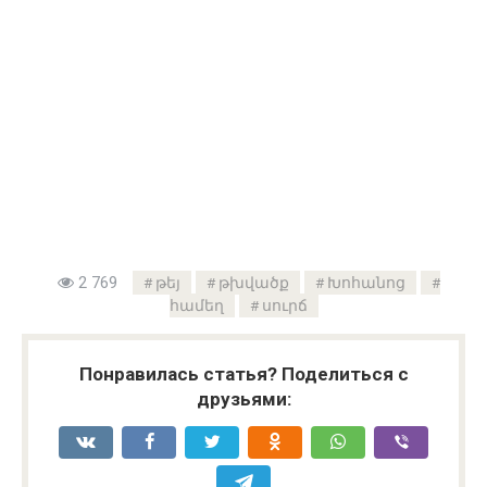
2 769
թեյ
թխվածք
Խոհանոց
համեղ
սուրճ
Понравилась статья? Поделиться с
друзьями: