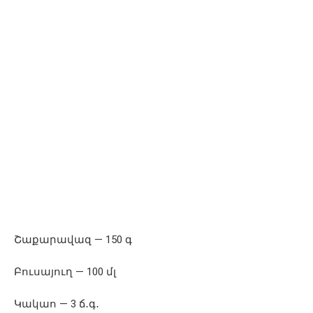
Շաքարավազ — 150 գ
Բուսայուղ — 100 մլ
Կակաո — 3 ճ․գ․