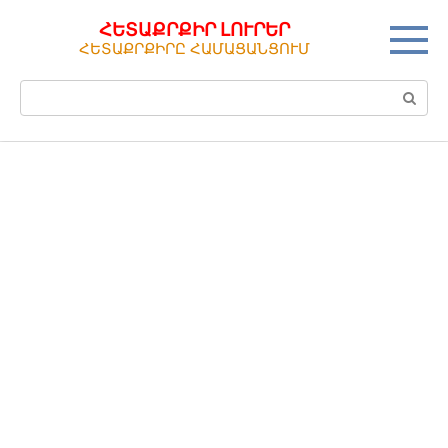
Перейти
ՀԵՏԱՔՐՔԻՐ ԼՈՒՐԵՐ
к
ՀԵՏԱՔՐՔԻՐԸ ՀԱՄԱՑԱՆՑՈՒՄ
контенту
Поиск: