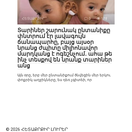
ՀԵՏԱՔՐՔԻՐ
0
178
Տարիներ շարունակ ընտանիքը
փնտրում էր լավագույն
ճանապարհը, բայց այսօր
նրանց ժպիտը միլիոնավոր
մարդկանց է ոգեշնչում․ ահա թե
ինչ տեսքով են նրանք տարիներ
անց
Այն օրը, երբ մեր ընտանիքում ծնվեցին մեր երկու
փոքրիկ աղջիկները, ես դեռ չգիտեի, որ
© 2026 ՀԵՏԱՔՐՔԻՐ ԼՈՒՐԵՐ