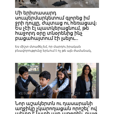
ՀԵՏԱՔՐՔԻՐ
0
11
Մի երիտասարդ
սուպերմարկետում գլորեց իմ
ջրի դույլը, ժպտաց ու հեռացավ։
Ես չէի էլ պատկերացնում, թե
հաջորդ օրը տնօրենից ինչ
բացահայտում էի լսելու…
Ես միշտ մտածել եմ, որ մարդու իրական
բնավորությունը երևում է ոչ թե այն ժամանակ,
ՀԵՏԱՔՐՔԻՐ
0
11
Նոր աշակերտն ու դասարանի
աղջիկը չկարողացան որոշել՝ ով
պետք է նստի այդ աթոռին, բայց