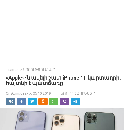
Главная
»
ՆՈՐՈՒԹՅՈՒՆՆԵՐ
«Apple»-ն ավելի շատ iPhone 11 կարտադրի․
հայտնի է պատճառը
Опубликовано:
05.10.2019
ՆՈՐՈՒԹՅՈՒՆՆԵՐ