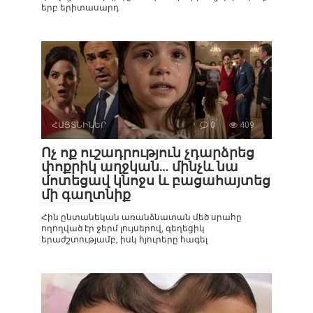
երբ երիտասարդ
ՀԱՅՏՆԻՆԵՐ
0
409
Ոչ ոք ուշադրություն չդարձրեց
փոքրիկ աղջկան… մինչև նա
մոտեցավ կնոջս և բացահայտեց
մի գաղտնիք
Հին ընտանեկան առանձնատան մեծ սրահը
ողողված էր ջերմ լույսերով, գեղեցիկ
երաժշտությամբ, իսկ հյուրերը հագել