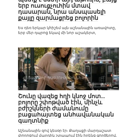
երբ ուսուցչուհին մտավ
դասարան, նրա անսպասելի
քայլը զարմացրեց բոլորին
Ես դեռ երկար կհիշեմ այն աշնանային առավոտը,
երբ մեր դպրոց եկավ մի նոր աշակերտ,
ՀԵՏԱՔՐՔԻՐ ՊԱՏՄՈՒԹՅՈՒՆՆԵՐ
0
659
Շունը վազեց հղի կնոջ մոտ…
բոլորը շփոթված էին, մինչև
բժիշկների ժամանումը
բացահայտեց անհավանական
գաղտնիք
Աշնանային զով կեսօր էր։ Քաղաքի մարդաշատ
փողոցում մարդիկ շտապում էին իրենց գործերով,