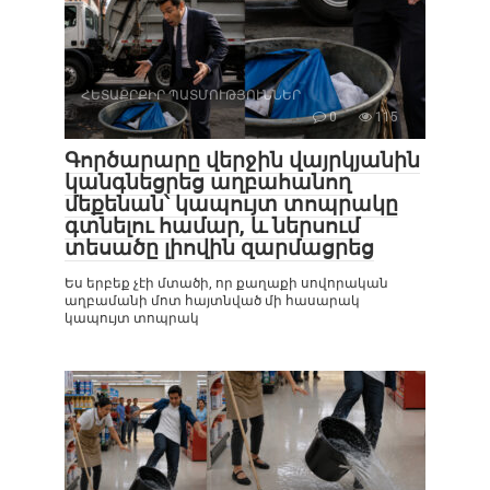
ՀԵՏԱՔՐՔԻՐ ՊԱՏՄՈՒԹՅՈՒՆՆԵՐ
0
115
Գործարարը վերջին վայրկյանին
կանգնեցրեց աղբահանող
մեքենան՝ կապույտ տոպրակը
գտնելու համար, և ներսում
տեսածը լիովին զարմացրեց
Ես երբեք չէի մտածի, որ քաղաքի սովորական
աղբամանի մոտ հայտնված մի հասարակ
կապույտ տոպրակ