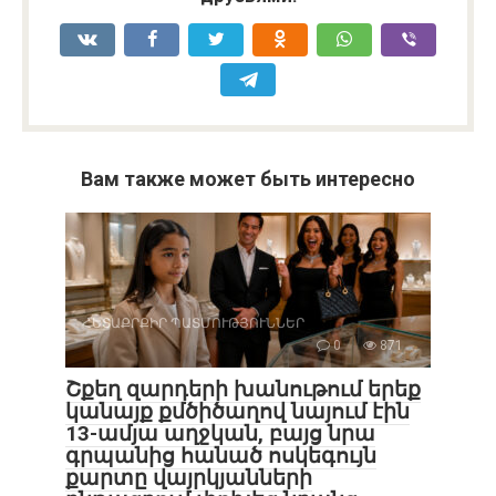
Вам также может быть интересно
ՀԵՏԱՔՐՔԻՐ ՊԱՏՄՈՒԹՅՈՒՆՆԵՐ
0
871
Շքեղ զարդերի խանութում երեք
կանայք քմծիծաղով նայում էին
13-ամյա աղջկան, բայց նրա
գրպանից հանած ոսկեգույն
քարտը վայրկյանների