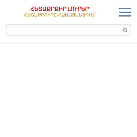
Перейти
ՀԵՏԱՔՐՔԻՐ ԼՈՒՐԵՐ
к
ՀԵՏԱՔՐՔԻՐԸ ՀԱՄԱՑԱՆՑՈՒՄ
контенту
Поиск: