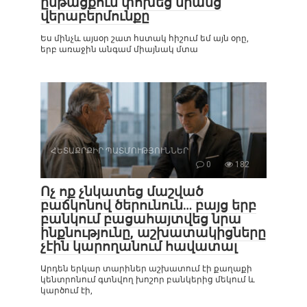
ընթացքում փոխեց նրանց
վերաբերմունքը
Ես մինչև այսօր շատ հստակ հիշում եմ այն օրը,
երբ առաջին անգամ միայնակ մտա
ՀԵՏԱՔՐՔԻՐ ՊԱՏՄՈՒԹՅՈՒՆՆԵՐ
0
182
Ոչ ոք չնկատեց մաշված
բաճկոնով ծերունուն… բայց երբ
բանկում բացահայտվեց նրա
ինքնությունը, աշխատակիցները
չէին կարողանում հավատալ
Արդեն երկար տարիներ աշխատում էի քաղաքի
կենտրոնում գտնվող խոշոր բանկերից մեկում և
կարծում էի,