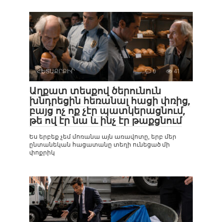
ՀԵՏԱՔՐՔԻՐ
0
41
Աղքատ տեսքով ծերունուն
խնդրեցին հեռանալ հացի փռից,
բայց ոչ ոք չէր պատկերացնում,
թե ով էր նա և ինչ էր թաքցնում
Ես երբեք չեմ մոռանա այն առավոտը, երբ մեր
ընտանեկան հացատանը տեղի ունեցած մի
փոքրիկ