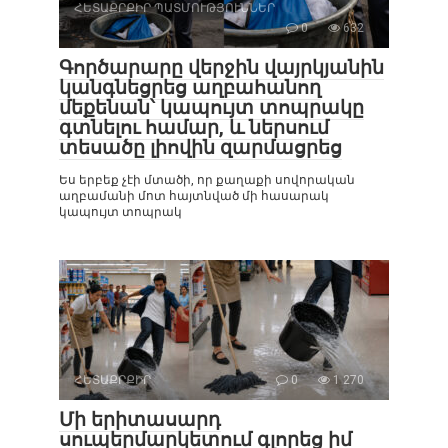
ՀԵՏԱՔՐՔԻՐ ՊԱՏՄՈՒԹՅՈՒՆՆԵՐ
0
632
Գործարարը վերջին վայրկյանին
կանգնեցրեց աղբահանող
մեքենան՝ կապույտ տոպրակը
գտնելու համար, և ներսում
տեսածը լիովին զարմացրեց
Ես երբեք չէի մտածի, որ քաղաքի սովորական
աղբամանի մոտ հայտնված մի հասարակ
կապույտ տոպրակ
ՀԵՏԱՔՐՔԻՐ
0
1 270
Մի երիտասարդ
սուպերմարկետում գլորեց իմ