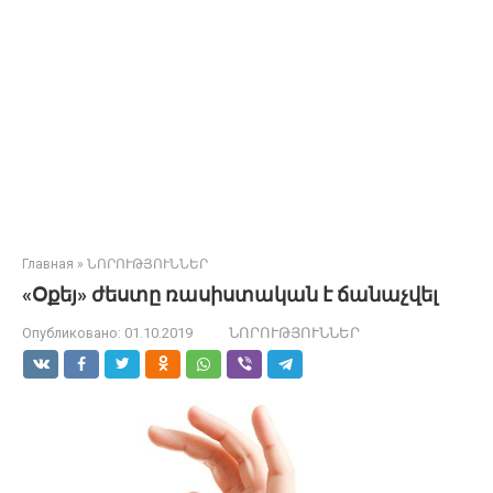
Главная
»
ՆՈՐՈՒԹՅՈՒՆՆԵՐ
«Օքեյ» ժեստը ռասիստական է ճանաչվել
Опубликовано:
01.10.2019
ՆՈՐՈՒԹՅՈՒՆՆԵՐ