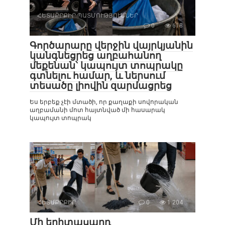
ՀԵՏԱՔՐՔԻՐ ՊԱՏՄՈՒԹՅՈՒՆՆԵՐ
0
618
Գործարարը վերջին վայրկյանին
կանգնեցրեց աղբահանող
մեքենան՝ կապույտ տոպրակը
գտնելու համար, և ներսում
տեսածը լիովին զարմացրեց
Ես երբեք չէի մտածի, որ քաղաքի սովորական
աղբամանի մոտ հայտնված մի հասարակ
կապույտ տոպրակ
ՀԵՏԱՔՐՔԻՐ
0
1 204
Մի երիտասարդ