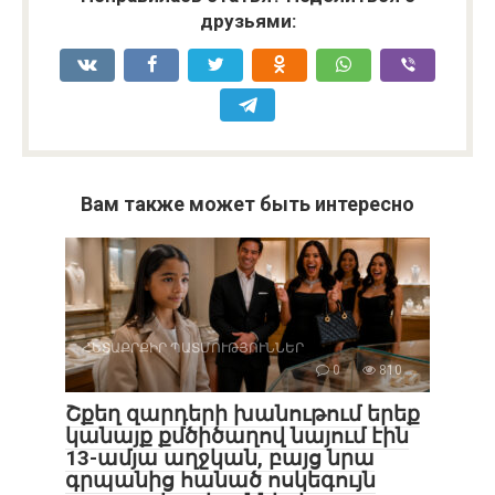
друзьями:
Вам также может быть интересно
ՀԵՏԱՔՐՔԻՐ ՊԱՏՄՈՒԹՅՈՒՆՆԵՐ
0
810
Շքեղ զարդերի խանութում երեք
կանայք քմծիծաղով նայում էին
13-ամյա աղջկան, բայց նրա
գրպանից հանած ոսկեգույն