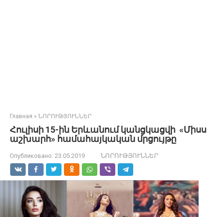
Главная
»
ՆՈՐՈՒԹՅՈՒՆՆԵՐ
Հուլիսի 15-ին Երևանում կանցկացվի «Միսս
աշխարհ» համահայկական մրցույթը
Опубликовано:
23.05.2019
ՆՈՐՈՒԹՅՈՒՆՆԵՐ