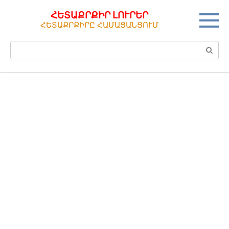
Перейти
ՀԵՏԱՔՐՔԻՐ ԼՈՒՐԵՐ
к
ՀԵՏԱՔՐՔԻՐԸ ՀԱՄԱՑԱՆՑՈՒՄ
контенту
Поиск: