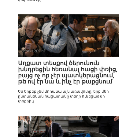
ՀԵՏԱՔՐՔԻՐ
0
31
Աղքատ տեսքով ծերունուն
խնդրեցին հեռանալ հացի փռից,
բայց ոչ ոք չէր պատկերացնում,
թե ով էր նա և ինչ էր թաքցնում
Ես երբեք չեմ մոռանա այն առավոտը, երբ մեր
ընտանեկան հացատանը տեղի ունեցած մի
փոքրիկ