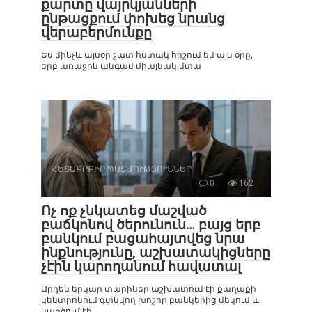
քարտը վայրկյանների
ընթացքում փոխեց նրանց
վերաբերմունքը
Ես մինչև այսօր շատ հստակ հիշում եմ այն օրը,
երբ առաջին անգամ միայնակ մտա
ՀԵՏԱՔՐՔԻՐ ՊԱՏՄՈՒԹՅՈՒՆՆԵՐ
0
162
Ոչ ոք չնկատեց մաշված
բաճկոնով ծերունուն… բայց երբ
բանկում բացահայտվեց նրա
ինքնությունը, աշխատակիցները
չէին կարողանում հավատալ
Արդեն երկար տարիներ աշխատում էի քաղաքի
կենտրոնում գտնվող խոշոր բանկերից մեկում և
կարծում էի,