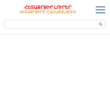
Перейти
ՀԵՏԱՔՐՔԻՐ ԼՈՒՐԵՐ
к
ՀԵՏԱՔՐՔԻՐԸ ՀԱՄԱՑԱՆՑՈՒՄ
контенту
Поиск: