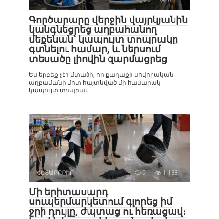
0
611
Գործարարը վերջին վայրկյանին
կանգնեցրեց աղբահանող
մեքենան՝ կապույտ տոպրակը
գտնելու համար, և ներսում
տեսածը լիովին զարմացրեց
Ես երբեք չէի մտածի, որ քաղաքի սովորական
աղբամանի մոտ հայտնված մի հասարակ
կապույտ տոպրակ
ՀԵՏԱՔՐՔԻՐ
0
1 183
Մի երիտասարդ
սուպերմարկետում գլորեց իմ
ջրի դույլը, ժպտաց ու հեռացավ։