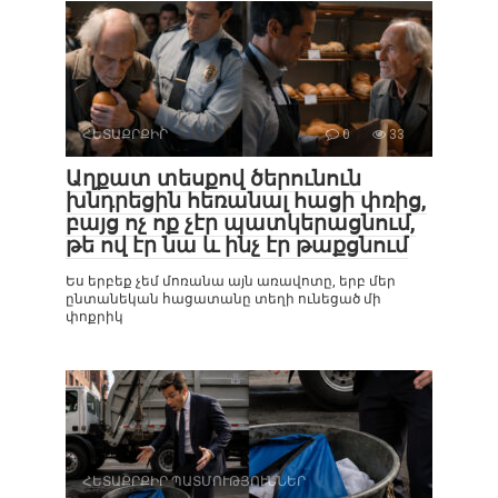
ՀԵՏԱՔՐՔԻՐ
0
33
Աղքատ տեսքով ծերունուն
խնդրեցին հեռանալ հացի փռից,
բայց ոչ ոք չէր պատկերացնում,
թե ով էր նա և ինչ էր թաքցնում
Ես երբեք չեմ մոռանա այն առավոտը, երբ մեր
ընտանեկան հացատանը տեղի ունեցած մի
փոքրիկ
ՀԵՏԱՔՐՔԻՐ ՊԱՏՄՈՒԹՅՈՒՆՆԵՐ