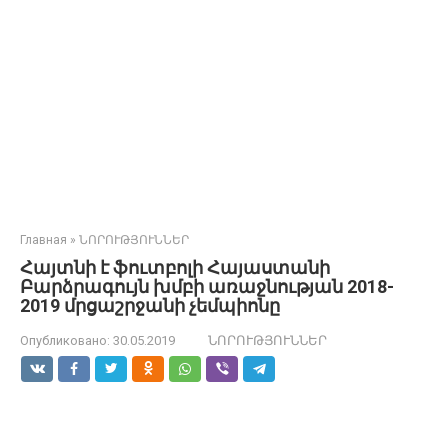
Главная
»
ՆՈՐՈՒԹՅՈՒՆՆԵՐ
Հայտնի է ֆուտբոլի Հայաստանի
Բարձրագույն խմբի առաջնության 2018-
2019 մրցաշրջանի չեմպիոնը
Опубликовано:
30.05.2019
ՆՈՐՈՒԹՅՈՒՆՆԵՐ