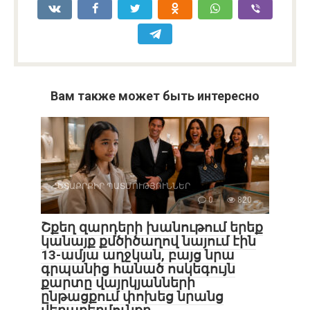
Вам также может быть интересно
ՀԵՏԱՔՐՔԻՐ ՊԱՏՄՈՒԹՅՈՒՆՆԵՐ
0
820
Շքեղ զարդերի խանութում երեք
կանայք քմծիծաղով նայում էին
13-ամյա աղջկան, բայց նրա
գրպանից հանած ոսկեգույն
քարտը վայրկյանների
ընթացքում փոխեց նրանց