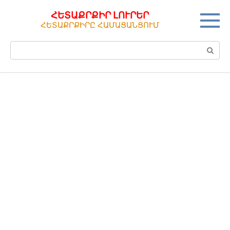
Перейти
ՀԵՏԱՔՐՔԻՐ ԼՈՒՐԵՐ
к
ՀԵՏԱՔՐՔԻՐԸ ՀԱՄԱՑԱՆՑՈՒՄ
контенту
Поиск: