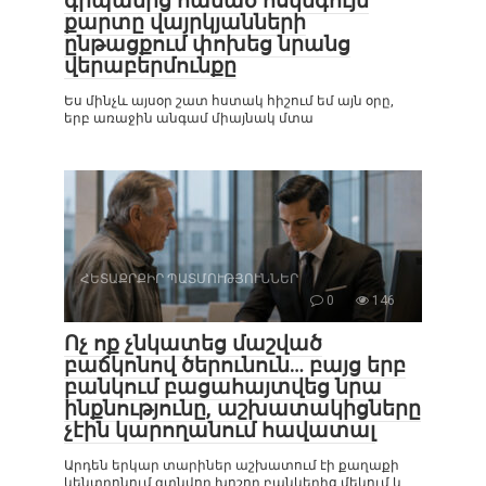
գրպանից հանած ոսկեգույն
քարտը վայրկյանների
ընթացքում փոխեց նրանց
վերաբերմունքը
Ես մինչև այսօր շատ հստակ հիշում եմ այն օրը,
երբ առաջին անգամ միայնակ մտա
ՀԵՏԱՔՐՔԻՐ ՊԱՏՄՈՒԹՅՈՒՆՆԵՐ
0
146
Ոչ ոք չնկատեց մաշված
բաճկոնով ծերունուն… բայց երբ
բանկում բացահայտվեց նրա
ինքնությունը, աշխատակիցները
չէին կարողանում հավատալ
Արդեն երկար տարիներ աշխատում էի քաղաքի
կենտրոնում գտնվող խոշոր բանկերից մեկում և