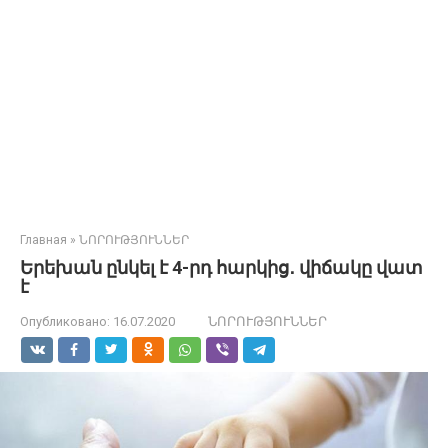
Главная
»
ՆՈՐՈՒԹՅՈՒՆՆԵՐ
Երեխան ընկել է 4-րդ հարկից․ վիճակը վատ
է
Опубликовано:
16.07.2020
ՆՈՐՈՒԹՅՈՒՆՆԵՐ