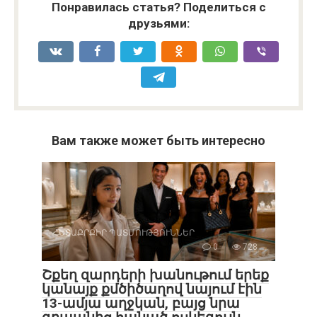
Понравилась статья? Поделиться с
друзьями:
Вам также может быть интересно
ՀԵՏԱՔՐՔԻՐ ՊԱՏՄՈՒԹՅՈՒՆՆԵՐ
0
728
Շքեղ զարդերի խանութում երեք
կանայք քմծիծաղով նայում էին
13-ամյա աղջկան, բայց նրա