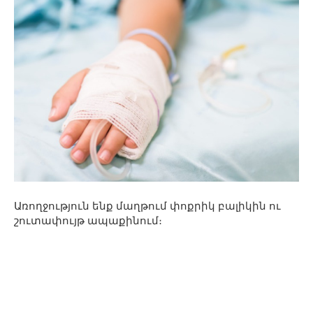
Առողջություն ենք մաղթում փոքրիկ բալիկին ու
շուտափույթ ապաքինում։