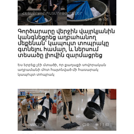
ՀԵՏԱՔՐՔԻՐ ՊԱՏՄՈՒԹՅՈՒՆՆԵՐ
0
601
Գործարարը վերջին վայրկյանին
կանգնեցրեց աղբահանող
մեքենան՝ կապույտ տոպրակը
գտնելու համար, և ներսում
տեսածը լիովին զարմացրեց
Ես երբեք չէի մտածի, որ քաղաքի սովորական
աղբամանի մոտ հայտնված մի հասարակ
կապույտ տոպրակ
ՀԵՏԱՔՐՔԻՐ
0
1 143