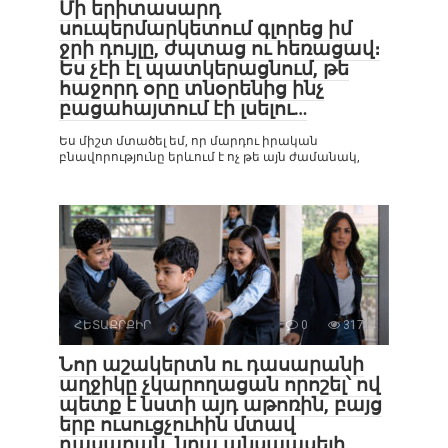
Մի երիտասարդ
սուպերմարկետում գլորեց իմ
ջրի դույլը, ժպտաց ու հեռացավ։
Ես չէի էլ պատկերացնում, թե
հաջորդ օրը տնօրենից ինչ
բացահայտում էի լսելու…
Ես միշտ մտածել եմ, որ մարդու իրական
բնավորությունը երևում է ոչ թե այն ժամանակ,
ՀԵՏԱՔՐՔԻՐ
0
317
Նոր աշակերտն ու դասարանի
աղջիկը չկարողացան որոշել՝ ով
պետք է նստի այդ աթոռին, բայց
երբ ուսուցչուհին մտավ
դասարան, նրա անսպասելի