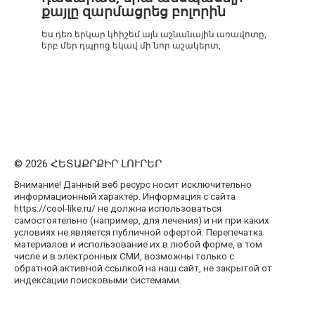
քայլը զարմացրեց բոլորին
Ես դեռ երկար կհիշեմ այն աշնանային առավոտը,
երբ մեր դպրոց եկավ մի նոր աշակերտ,
© 2026 ՀԵՏԱՔՐՔԻՐ ԼՈՒՐԵՐ
Внимание! Данный веб ресурс носит исключительно
информационный характер. Информация с сайта
https://cool-like.ru/ не должна использоваться
самостоятельно (например, для лечения) и ни при каких
условиях не является публичной офертой. Перепечатка
материалов и использование их в любой форме, в том
числе и в электронных СМИ, возможны только с
обратной активной ссылкой на наш сайт, не закрытой от
индексации поисковыми системами.