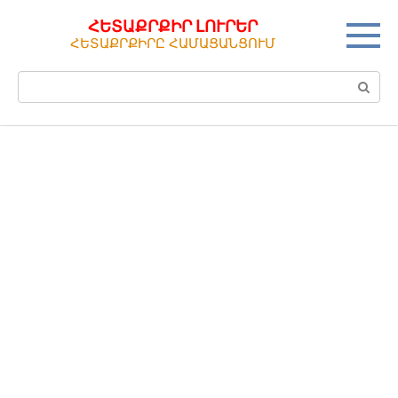
Перейти
ՀԵՏԱՔՐՔԻՐ ԼՈՒՐԵՐ
к
ՀԵՏԱՔՐՔԻՐԸ ՀԱՄԱՑԱՆՑՈՒՄ
контенту
Поиск: