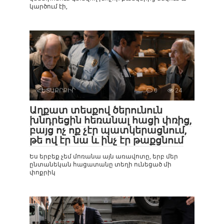
կարծում էի,
ՀԵՏԱՔՐՔԻՐ
0
24
Աղքատ տեսքով ծերունուն
խնդրեցին հեռանալ հացի փռից,
բայց ոչ ոք չէր պատկերացնում,
թե ով էր նա և ինչ էր թաքցնում
Ես երբեք չեմ մոռանա այն առավոտը, երբ մեր
ընտանեկան հացատանը տեղի ունեցած մի
փոքրիկ