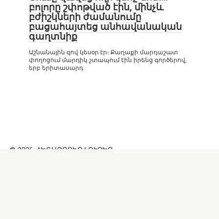
բոլորը շփոթված էին, մինչև
բժիշկների ժամանումը
բացահայտեց անհավանական
գաղտնիք
Աշնանային զով կեսօր էր։ Քաղաքի մարդաշատ
փողոցում մարդիկ շտապում էին իրենց գործերով,
երբ երիտասարդ
© 2026 ՀԵՏԱՔՐՔԻՐ ԼՈՒՐԵՐ
Внимание! Данный веб ресурс носит исключительно
информационный характер. Информация с сайта
https://cool-like.ru/ не должна использоваться
самостоятельно (например, для лечения) и ни при каких
условиях не является публичной офертой. Перепечатка
материалов и использование их в любой форме, в том
числе и в электронных СМИ, возможны только с