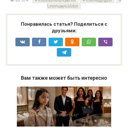
Նորություններ
Понравилась статья? Поделиться с
друзьями:
Вам также может быть интересно
ՀԵՏԱՔՐՔԻՐ ՊԱՏՄՈՒԹՅՈՒՆՆԵՐ
0
719