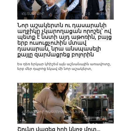
ՀԵՏԱՔՐՔԻՐ
0
316
Նոր աշակերտն ու դասարանի
աղջիկը չկարողացան որոշել՝ ով
պետք է նստի այդ աթոռին, բայց
երբ ուսուցչուհին մտավ
դասարան, նրա անսպասելի
քայլը զարմացրեց բոլորին
Ես դեռ երկար կհիշեմ այն աշնանային առավոտը,
երբ մեր դպրոց եկավ մի նոր աշակերտ,
ՀԵՏԱՔՐՔԻՐ ՊԱՏՄՈՒԹՅՈՒՆՆԵՐ
0
736
Շունը վազեց հղի կնոջ մոտ…