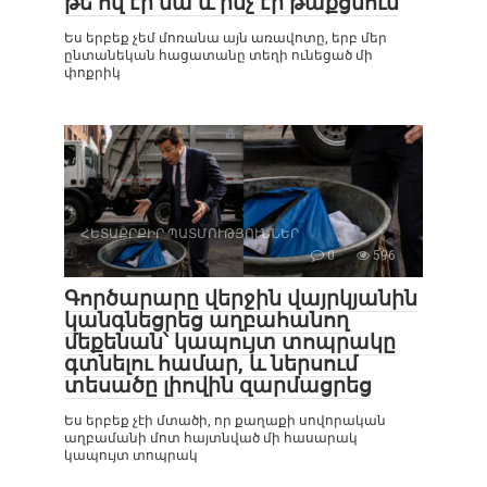
թե ով էր նա և ինչ էր թաքցնում
Ես երբեք չեմ մոռանա այն առավոտը, երբ մեր
ընտանեկան հացատանը տեղի ունեցած մի
փոքրիկ
ՀԵՏԱՔՐՔԻՐ ՊԱՏՄՈՒԹՅՈՒՆՆԵՐ
0
596
Գործարարը վերջին վայրկյանին
կանգնեցրեց աղբահանող
մեքենան՝ կապույտ տոպրակը
գտնելու համար, և ներսում
տեսածը լիովին զարմացրեց
Ես երբեք չէի մտածի, որ քաղաքի սովորական
աղբամանի մոտ հայտնված մի հասարակ
կապույտ տոպրակ