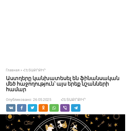
Главная
»
ՀԵՏԱՔՐՔԻՐ
Աստղերը կանխատեսել են ֆինանսական
մեծ հաջողություն՝ այս երեք նշանների
համար
Опубликовано:
26.05.2025
ՀԵՏԱՔՐՔԻՐ