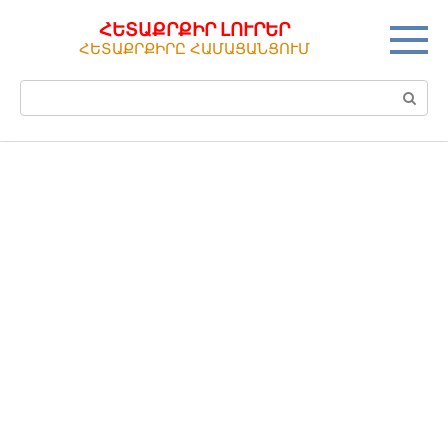
Перейти
ՀԵՏԱՔՐՔԻՐ ԼՈՒՐԵՐ
к
ՀԵՏԱՔՐՔԻՐԸ ՀԱՄԱՑԱՆՑՈՒՄ
контенту
Поиск: