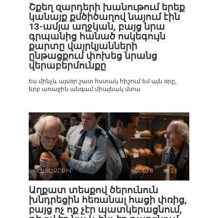
Շքեղ զարդերի խանութում երեք
կանայք քմծիծաղով նայում էին
13-ամյա աղջկան, բայց նրա
գրպանից հանած ոսկեգույն
քարտը վայրկյանների
ընթացքում փոխեց նրանց
վերաբերմունքը
Ես մինչև այսօր շատ հստակ հիշում եմ այն օրը,
երբ առաջին անգամ միայնակ մտա
ՀԵՏԱՔՐՔԻՐ
0
23
Աղքատ տեսքով ծերունուն
խնդրեցին հեռանալ հացի փռից,
բայց ոչ ոք չէր պատկերացնում,