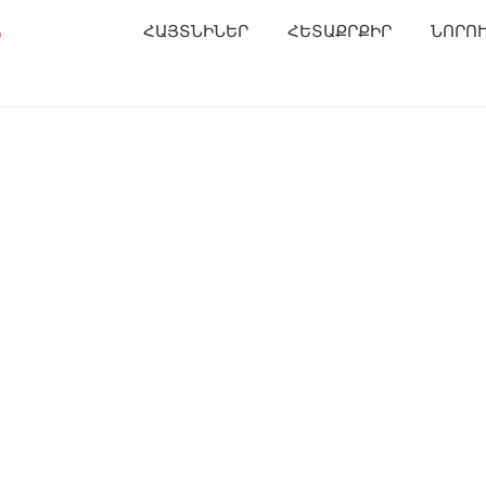
Ր
ՀԱՅՏՆԻՆԵՐ
ՀԵՏԱՔՐՔԻՐ
ՆՈՐՈ