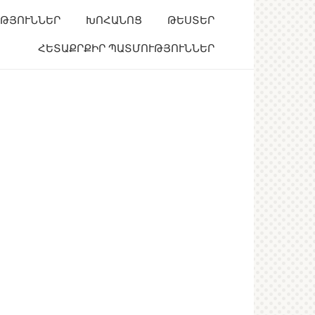
ՒԹՅՈՒՆՆԵՐ
ԽՈՀԱՆՈՑ
ԹԵՍՏԵՐ
ՀԵՏԱՔՐՔԻՐ ՊԱՏՄՈՒԹՅՈՒՆՆԵՐ