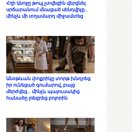
Հղի կնոջը թույլ չտվեցին վերցնել
սրճարանում մնացած սենդվիչը…
մինչև մի տղամարդ միջամտեց
Անօթևան փոքրիկը տորթ խնդրեց
իր ունեցած գումարով, բայց
մերժվեց… մինչև պայուսակից
հանածը լռեցրեց բոլորին