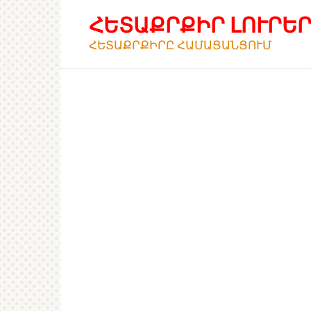
Перейти
ՀԵՏԱՔՐՔԻՐ ԼՈՒՐԵ
к
контенту
ՀԵՏԱՔՐՔԻՐԸ ՀԱՄԱՑԱՆՑՈՒՄ