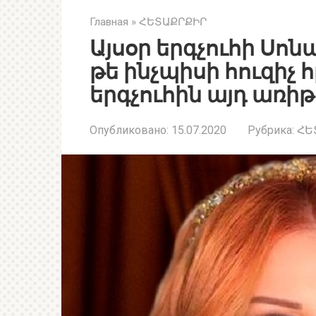
Главная
»
ՀԵՏԱՔՐՔԻՐ
Այսօր երգչուհի Սոնա
թե ինչպիսի հուզիչ
երգչուհին այդ առի
Опубликовано:
15.07.2020
Рубрика:
ՀԵ