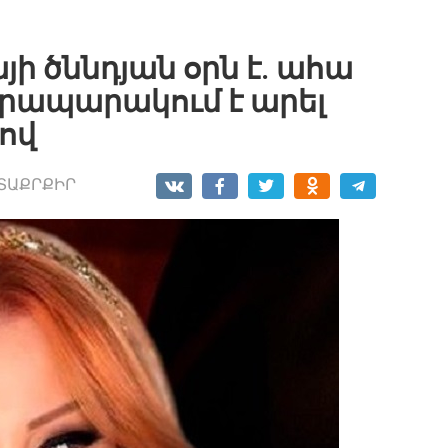
յի ծննդյան օրն է. ահա
 հրապարակում է արել
թով
ՏԱՔՐՔԻՐ