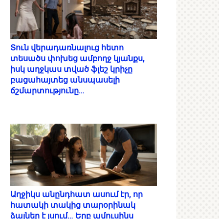
Տուն վերադառնալուց հետո
տեսածս փոխեց ամբողջ կյանքս,
իսկ աղջկաս տված ֆլեշ կրիչը
բացահայտեց անսպասելի
ճշմարտությունը…
Աղջիկս անընդհատ ասում էր, որ
հատակի տակից տարօրինակ
ձայներ է լսում… Երբ ամուսինս