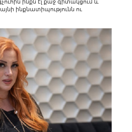
չուհին ինքն էլ քաջ գիտակցում և
յնի ինքնատիպությունն ու