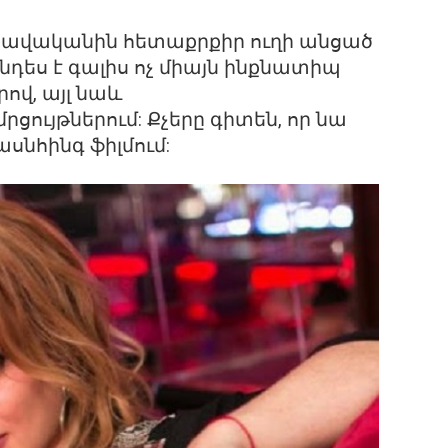
ավականին հետաքրքիր ուղի անցած
դես է գալիս ոչ միայն ինքնատիպ
վ, այլ նաև
ցույթներում: Քչերը գիտեն, որ նա
ասնհինգ ֆիլմում: