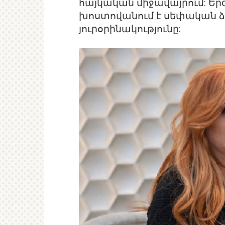
հայկական միջավայրում: Երգ
խոստովանում է սեփական ձա
յուրօրինակությունը: