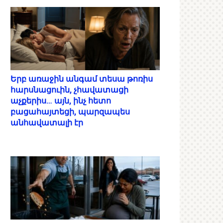
Երբ առաջին անգամ տեսա թոռիս
հարսնացուին, չհավատացի
աչքերիս… այն, ինչ հետո
բացահայտեցի, պարզապես
անհավատալի էր