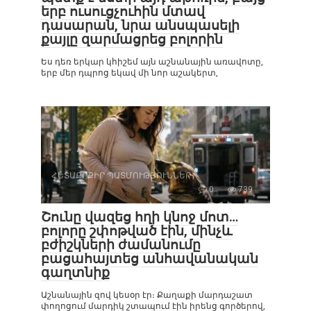
երբ ուսուցչուհին մտավ
դասարան, նրա անսպասելի
քայլը զարմացրեց բոլորին
Ես դեռ երկար կհիշեմ այն աշնանային առավոտը,
երբ մեր դպրոց եկավ մի նոր աշակերտ,
ՀԵՏԱՔՐՔԻՐ ՊԱՏՄՈՒԹՅՈՒՆՆԵՐ
0
739
Շունը վազեց հղի կնոջ մոտ…
բոլորը շփոթված էին, մինչև
բժիշկների ժամանումը
բացահայտեց անհավանական
գաղտնիք
Աշնանային զով կեսօր էր։ Քաղաքի մարդաշատ
փողոցում մարդիկ շտապում էին իրենց գործերով,