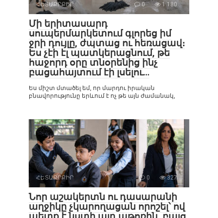
ՀԵՏԱՔՐՔԻՐ
0
1 180
Մի երիտասարդ
սուպերմարկետում գլորեց իմ
ջրի դույլը, ժպտաց ու հեռացավ։
Ես չէի էլ պատկերացնում, թե
հաջորդ օրը տնօրենից ինչ
բացահայտում էի լսելու…
Ես միշտ մտածել եմ, որ մարդու իրական
բնավորությունը երևում է ոչ թե այն ժամանակ,
ՀԵՏԱՔՐՔԻՐ
0
327
Նոր աշակերտն ու դասարանի
աղջիկը չկարողացան որոշել՝ ով
պետք է նստի այդ աթոռին, բայց