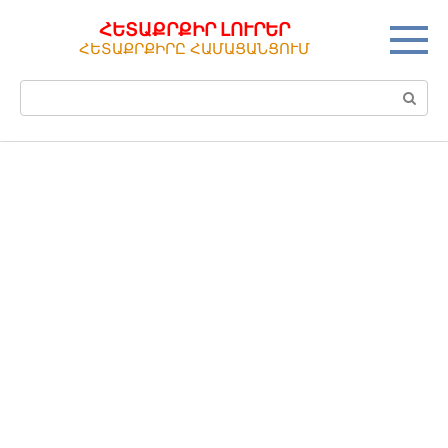
Перейти
ՀԵՏԱՔՐՔԻՐ ԼՈՒՐԵՐ
к
ՀԵՏԱՔՐՔԻՐԸ ՀԱՄԱՑԱՆՑՈՒՄ
контенту
Поиск: