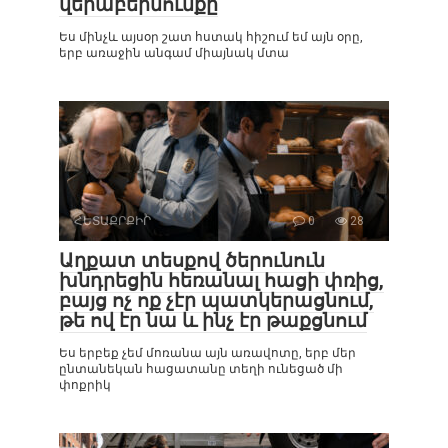
վերաբերմունքը
Ես մինչև այսօր շատ հստակ հիշում եմ այն օրը,
երբ առաջին անգամ միայնակ մտա
ՀԵՏԱՔՐՔԻՐ
0
28
Աղքատ տեսքով ծերունուն
խնդրեցին հեռանալ հացի փռից,
բայց ոչ ոք չէր պատկերացնում,
թե ով էր նա և ինչ էր թաքցնում
Ես երբեք չեմ մոռանա այն առավոտը, երբ մեր
ընտանեկան հացատանը տեղի ունեցած մի
փոքրիկ