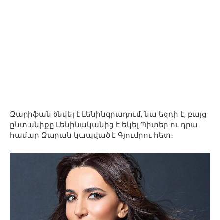
Զարիֆան ծնվել է Լենինգրադում, նա եզդի է, բայց
ընտանիքը Լենինականից է եկել Պիտեր ու դրա
համար Զարան կապված է Գյումրու հետ։