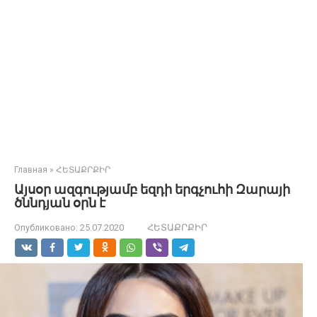
Главная
»
ՀԵՏԱՔՐՔԻՐ
Այսօր ազգությամբ եզդի երգչուհի Զարայի
ծննդյան օրն է
Опубликовано:
25.07.2020
ՀԵՏԱՔՐՔԻՐ