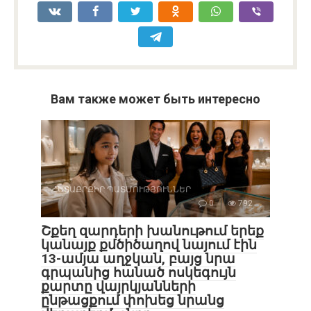
Вам также может быть интересно
ՀԵՏԱՔՐՔԻՐ ՊԱՏՄՈՒԹՅՈՒՆՆԵՐ
0
792
Շքեղ զարդերի խանութում երեք
կանայք քմծիծաղով նայում էին
13-ամյա աղջկան, բայց նրա
գրպանից հանած ոսկեգույն
քարտը վայրկյանների
ընթացքում փոխեց նրանց