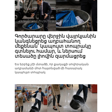
ՀԵՏԱՔՐՔԻՐ ՊԱՏՄՈՒԹՅՈՒՆՆԵՐ
0
611
Գործարարը վերջին վայրկյանին
կանգնեցրեց աղբահանող
մեքենան՝ կապույտ տոպրակը
գտնելու համար, և ներսում
տեսածը լիովին զարմացրեց
Ես երբեք չէի մտածի, որ քաղաքի սովորական
աղբամանի մոտ հայտնված մի հասարակ
կապույտ տոպրակ