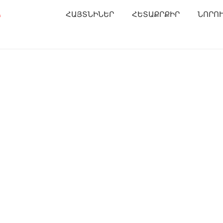
Ր
ՀԱՅՏՆԻՆԵՐ
ՀԵՏԱՔՐՔԻՐ
ՆՈՐՈ