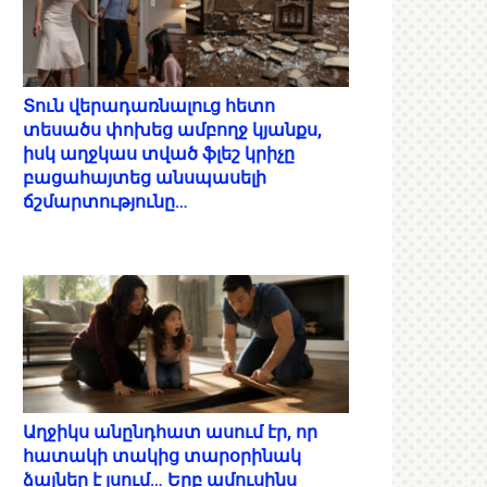
Տուն վերադառնալուց հետո
տեսածս փոխեց ամբողջ կյանքս,
իսկ աղջկաս տված ֆլեշ կրիչը
բացահայտեց անսպասելի
ճշմարտությունը…
Աղջիկս անընդհատ ասում էր, որ
հատակի տակից տարօրինակ
ձայներ է լսում… Երբ ամուսինս