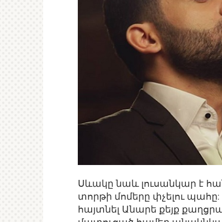
Սևակը նաև լուսանկար է հան
տորթի մոմերը փչելու պահը:
հայտնել Անարե քեյք քաղցրա