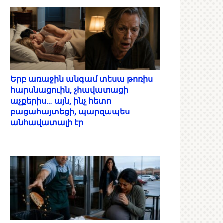
Երբ առաջին անգամ տեսա թոռիս
հարսնացուին, չհավատացի
աչքերիս… այն, ինչ հետո
բացահայտեցի, պարզապես
անհավատալի էր