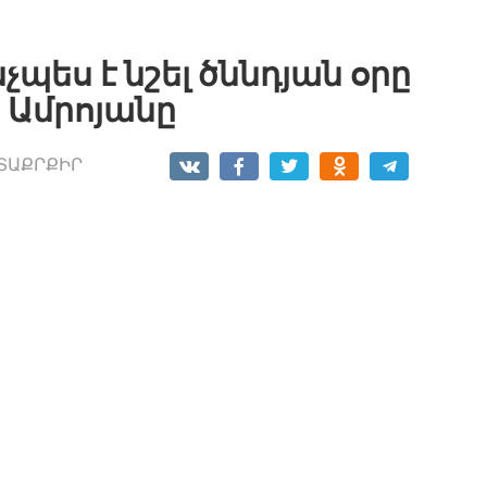
չպես է նշել ծննդյան օրը
 Ամրոյանը
ՏԱՔՐՔԻՐ