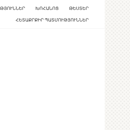
ՒԹՅՈՒՆՆԵՐ
ԽՈՀԱՆՈՑ
ԹԵՍՏԵՐ
ՀԵՏԱՔՐՔԻՐ ՊԱՏՄՈՒԹՅՈՒՆՆԵՐ