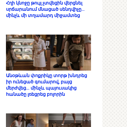
Հղի կնոջը թույլ չտվեցին վերցնել
սրճարանում մնացած սենդվիչը…
մինչև մի տղամարդ միջամտեց
Անօթևան փոքրիկը տորթ խնդրեց
իր ունեցած գումարով, բայց
մերժվեց… մինչև պայուսակից
հանածը լռեցրեց բոլորին