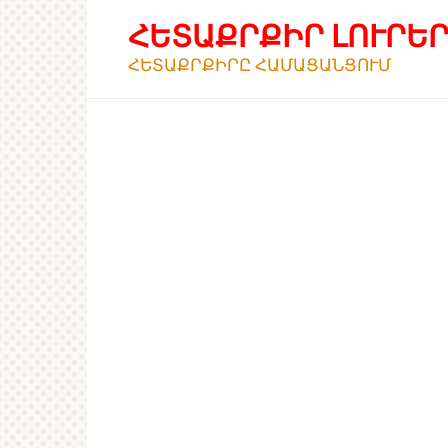
Перейти
ՀԵՏԱՔՐՔԻՐ ԼՈՒՐԵ
к
контенту
ՀԵՏԱՔՐՔԻՐԸ ՀԱՄԱՑԱՆՑՈՒՄ