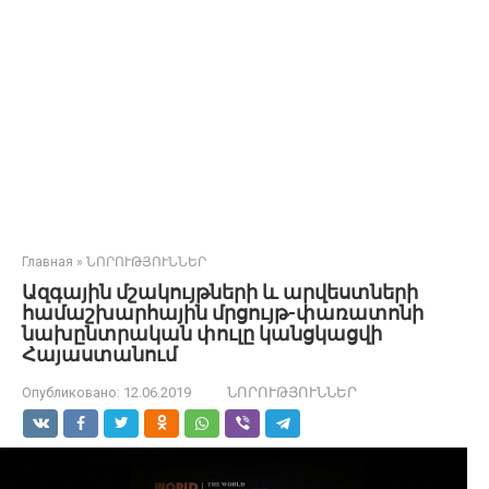
Главная
»
ՆՈՐՈՒԹՅՈՒՆՆԵՐ
Ազգային մշակույթների և արվեստների
համաշխարհային մրցույթ-փառատոնի
նախընտրական փուլը կանցկացվի
Հայաստանում
Опубликовано:
12.06.2019
ՆՈՐՈՒԹՅՈՒՆՆԵՐ