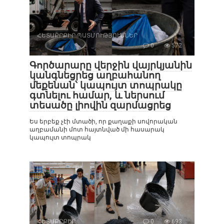
ՀԵՏԱՔՐՔԻՐ ՊԱՏՄՈՒԹՅՈՒՆՆԵՐ
0
572
Գործարարը վերջին վայրկյանին
կանգնեցրեց աղբահանող
մեքենան՝ կապույտ տոպրակը
գտնելու համար, և ներսում
տեսածը լիովին զարմացրեց
Ես երբեք չէի մտածի, որ քաղաքի սովորական
աղբամանի մոտ հայտնված մի հասարակ
կապույտ տոպրակ
ՀԵՏԱՔՐՔԻՐ
0
693