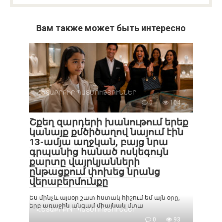
Вам также может быть интересно
ՀԵՏԱՔՐՔԻՐ ՊԱՏՄՈՒԹՅՈՒՆՆԵՐ
0
104
Շքեղ զարդերի խանութում երեք
կանայք քմծիծաղով նայում էին
13-ամյա աղջկան, բայց նրա
գրպանից հանած ոսկեգույն
քարտը վայրկյանների
ընթացքում փոխեց նրանց
վերաբերմունքը
Ես մինչև այսօր շատ հստակ հիշում եմ այն օրը,
երբ առաջին անգամ միայնակ մտա
ՀԵՏԱՔՐՔԻՐ ՊԱՏՄՈՒԹՅՈՒՆՆԵՐ
0
93