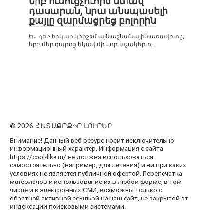
երբ ուսուցչուհին մտավ
դասարան, նրա անսպասելի
քայլը զարմացրեց բոլորին
Ես դեռ երկար կհիշեմ այն աշնանային առավոտը,
երբ մեր դպրոց եկավ մի նոր աշակերտ,
© 2026 ՀԵՏԱՔՐՔԻՐ ԼՈՒՐԵՐ
Внимание! Данный веб ресурс носит исключительно
информационный характер. Информация с сайта
https://cool-like.ru/ не должна использоваться
самостоятельно (например, для лечения) и ни при каких
условиях не является публичной офертой. Перепечатка
материалов и использование их в любой форме, в том
числе и в электронных СМИ, возможны только с
обратной активной ссылкой на наш сайт, не закрытой от
индексации поисковыми системами.