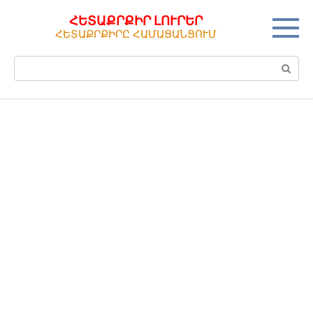
Перейти
ՀԵՏԱՔՐՔԻՐ ԼՈՒՐԵՐ
к
ՀԵՏԱՔՐՔԻՐԸ ՀԱՄԱՑԱՆՑՈՒՄ
контенту
Поиск: