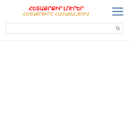
Перейти
ՀԵՏԱՔՐՔԻՐ ԼՈՒՐԵՐ
к
ՀԵՏԱՔՐՔԻՐԸ ՀԱՄԱՑԱՆՑՈՒՄ
контенту
Поиск: