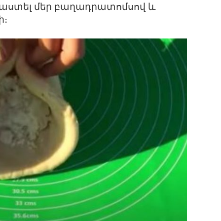
աստել մեր բաղադրատոմսով և
ի։