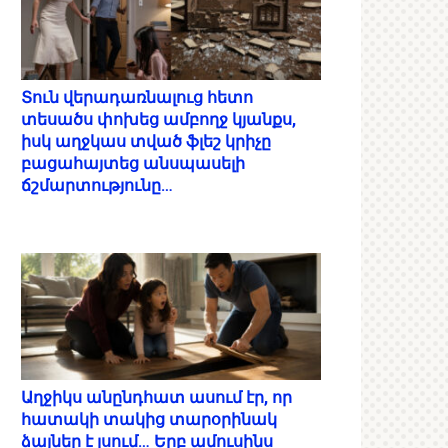
Տուն վերադառնալուց հետո
տեսածս փոխեց ամբողջ կյանքս,
իսկ աղջկաս տված ֆլեշ կրիչը
բացահայտեց անսպասելի
ճշմարտությունը…
Աղջիկս անընդհատ ասում էր, որ
հատակի տակից տարօրինակ
ձայներ է լսում… Երբ ամուսինս