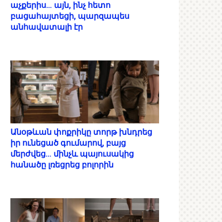
աչքերիս… այն, ինչ հետո
բացահայտեցի, պարզապես
անհավատալի էր
Անօթևան փոքրիկը տորթ խնդրեց
իր ունեցած գումարով, բայց
մերժվեց… մինչև պայուսակից
հանածը լռեցրեց բոլորին