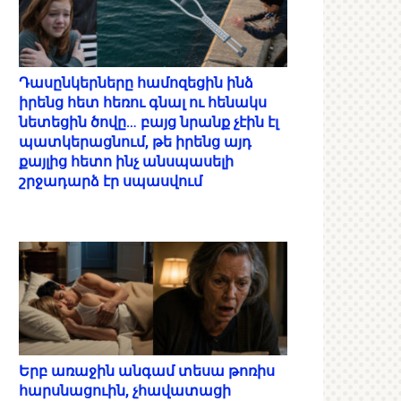
Դասընկերները համոզեցին ինձ
իրենց հետ հեռու գնալ ու հենակս
նետեցին ծովը… բայց նրանք չէին էլ
պատկերացնում, թե իրենց այդ
քայլից հետո ինչ անսպասելի
շրջադարձ էր սպասվում
Երբ առաջին անգամ տեսա թոռիս
հարսնացուին, չհավատացի