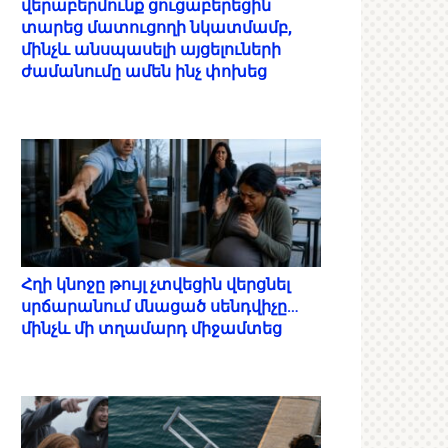
վերաբերմունք ցուցաբերեցին
տարեց մատուցողի նկատմամբ,
մինչև անսպասելի այցելուների
ժամանումը ամեն ինչ փոխեց
Հղի կնոջը թույլ չտվեցին վերցնել
սրճարանում մնացած սենդվիչը…
մինչև մի տղամարդ միջամտեց