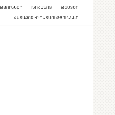
ՒԹՅՈՒՆՆԵՐ
ԽՈՀԱՆՈՑ
ԹԵՍՏԵՐ
ՀԵՏԱՔՐՔԻՐ ՊԱՏՄՈՒԹՅՈՒՆՆԵՐ