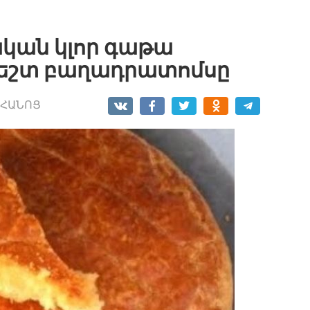
կան կլոր գաթա
հեշտ բաղադրատոմսը
ՀԱՆՈՑ