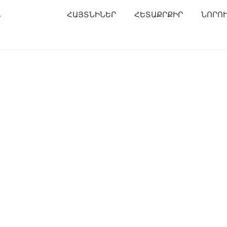
Ր
ՀԱՅՏՆԻՆԵՐ
ՀԵՏԱՔՐՔԻՐ
ՆՈՐՈ