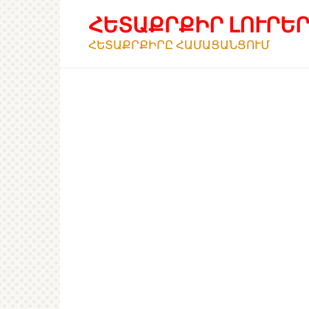
Перейти
ՀԵՏԱՔՐՔԻՐ ԼՈՒՐԵ
к
контенту
ՀԵՏԱՔՐՔԻՐԸ ՀԱՄԱՑԱՆՑՈՒՄ