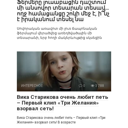
Ֆերմերը լուսաբացին դաշտում
մի անսովոր տեսարան տեսավ…
ողջ համացանցը շոկի մեջ է, ի՞նչ
է իրականում տեսել նա
Սովորական առավոտ մի լուռ ճապոնական
ֆերմայում վերածվեց առեղծվածային մի
տեսարանի, երբ հողի մակերևույթից սկսեցին
ИНТЕРЕСНОЕ
0
3 788
Вика Старикова очень любит петь
– Первый клип «Три Желания»
взорвал сеть!
Вика Старикова очень любит петь – Первый клип «Три
Желания» взорвал сеть! В возрасте