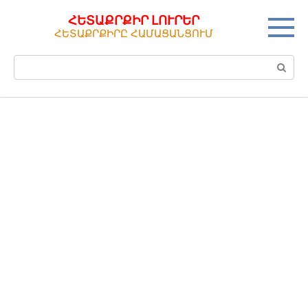
Перейти
ՀԵՏԱՔՐՔԻՐ ԼՈՒՐԵՐ
к
ՀԵՏԱՔՐՔԻՐԸ ՀԱՄԱՑԱՆՑՈՒՄ
контенту
Поиск: