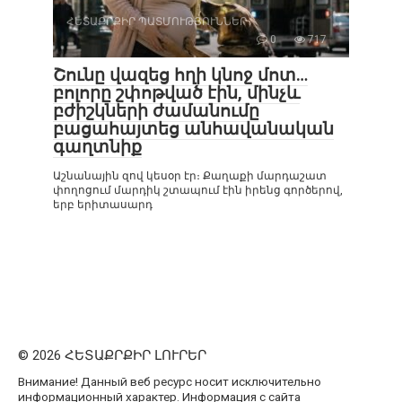
ՀԵՏԱՔՐՔԻՐ ՊԱՏՄՈՒԹՅՈՒՆՆԵՐ
0
717
Շունը վազեց հղի կնոջ մոտ…
բոլորը շփոթված էին, մինչև
բժիշկների ժամանումը
բացահայտեց անհավանական
գաղտնիք
Աշնանային զով կեսօր էր։ Քաղաքի մարդաշատ
փողոցում մարդիկ շտապում էին իրենց գործերով,
երբ երիտասարդ
© 2026 ՀԵՏԱՔՐՔԻՐ ԼՈՒՐԵՐ
Внимание! Данный веб ресурс носит исключительно
информационный характер. Информация с сайта