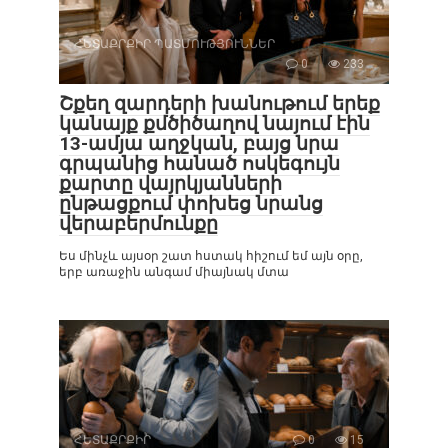
ՀԵՏԱՔՐՔԻՐ ՊԱՏՄՈՒԹՅՈՒՆՆԵՐ
0
233
Շքեղ զարդերի խանութում երեք
կանայք քմծիծաղով նայում էին
13-ամյա աղջկան, բայց նրա
գրպանից հանած ոսկեգույն
քարտը վայրկյանների
ընթացքում փոխեց նրանց
վերաբերմունքը
Ես մինչև այսօր շատ հստակ հիշում եմ այն օրը,
երբ առաջին անգամ միայնակ մտա
ՀԵՏԱՔՐՔԻՐ
0
15