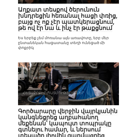
Աղքատ տեսքով ծերունուն
խնդրեցին հեռանալ հացի փռից,
բայց ոչ ոք չէր պատկերացնում,
թե ով էր նա և ինչ էր թաքցնում
Ես երբեք չեմ մոռանա այն առավոտը, երբ մեր
ընտանեկան հացատանը տեղի ունեցած մի
փոքրիկ
ՀԵՏԱՔՐՔԻՐ ՊԱՏՄՈՒԹՅՈՒՆՆԵՐ
0
573
Գործարարը վերջին վայրկյանին
կանգնեցրեց աղբահանող
մեքենան՝ կապույտ տոպրակը
գտնելու համար, և ներսում
տեսածը լիովին զարմացրեց