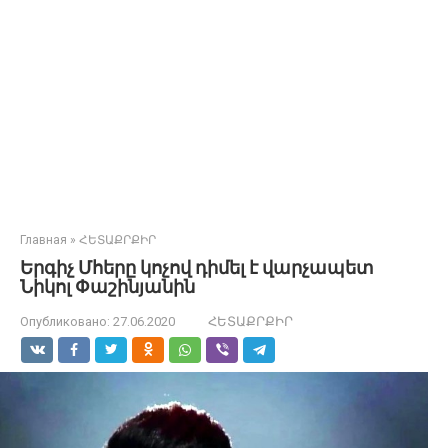
Главная
»
ՀԵՏԱՔՐՔԻՐ
Երգիչ Մհերը կոչով դիմել է վարչապետ
Նիկոլ Փաշինյանին
Опубликовано:
27.06.2020
ՀԵՏԱՔՐՔԻՐ