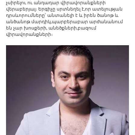
չսիրելու ու անդադար վիրավորանքների
վերաբերյալ։ Երգիչը սրտնեղել է,որ ատելության
դրսևորումները՝ անտանելի է և իրեն ծանոթ և
անծանոթ մարդիկ,պարբերաբար արժանանում
են չար խոսքերի, անեծքների,բազում
վիրավորանքների։