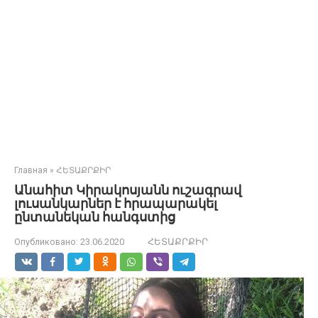
Главная
»
ՀԵՏԱՔՐՔԻՐ
Անահիտ Կիրակոսյանն ուշագրավ
լուսանկարներ է հրապարակել
ընտանեկան հանգստից
Опубликовано:
23.06.2020
ՀԵՏԱՔՐՔԻՐ