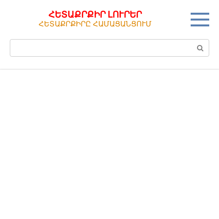
Перейти
ՀԵՏԱՔՐՔԻՐ ԼՈՒՐԵՐ
к
ՀԵՏԱՔՐՔԻՐԸ ՀԱՄԱՑԱՆՑՈՒՄ
контенту
Поиск: