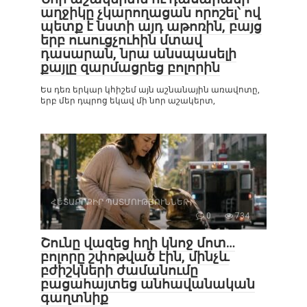
աղջիկը չկարողացան որոշել՝ ով
պետք է նստի այդ աթոռին, բայց
երբ ուսուցչուհին մտավ
դասարան, նրա անսպասելի
քայլը զարմացրեց բոլորին
Ես դեռ երկար կհիշեմ այն աշնանային առավոտը,
երբ մեր դպրոց եկավ մի նոր աշակերտ,
ՀԵՏԱՔՐՔԻՐ ՊԱՏՄՈՒԹՅՈՒՆՆԵՐ
0
734
Շունը վազեց հղի կնոջ մոտ…
բոլորը շփոթված էին, մինչև
բժիշկների ժամանումը
բացահայտեց անհավանական
գաղտնիք