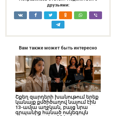
друзьями:
Вам также может быть интересно
ՀԵՏԱՔՐՔԻՐ ՊԱՏՄՈՒԹՅՈՒՆՆԵՐ
0
703
Շքեղ զարդերի խանութում երեք
կանայք քմծիծաղով նայում էին
13-ամյա աղջկան, բայց նրա
գրպանից հանած ոսկեգույն