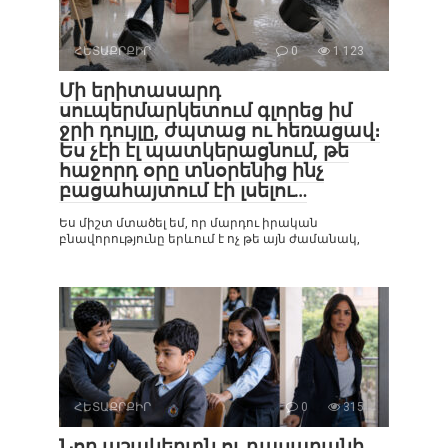
ՀԵՏԱՔՐՔԻՐ
0
1 123
Մի երիտասարդ
սուպերմարկետում գլորեց իմ
ջրի դույլը, ժպտաց ու հեռացավ։
Ես չէի էլ պատկերացնում, թե
հաջորդ օրը տնօրենից ինչ
բացահայտում էի լսելու…
Ես միշտ մտածել եմ, որ մարդու իրական
բնավորությունը երևում է ոչ թե այն ժամանակ,
ՀԵՏԱՔՐՔԻՐ
0
315
Նոր աշակերտն ու դասարանի