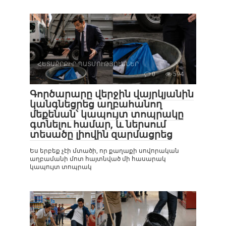
ՀԵՏԱՔՐՔԻՐ ՊԱՏՄՈՒԹՅՈՒՆՆԵՐ
0
594
Գործարարը վերջին վայրկյանին
կանգնեցրեց աղբահանող
մեքենան՝ կապույտ տոպրակը
գտնելու համար, և ներսում
տեսածը լիովին զարմացրեց
Ես երբեք չէի մտածի, որ քաղաքի սովորական
աղբամանի մոտ հայտնված մի հասարակ
կապույտ տոպրակ