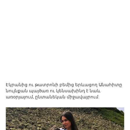
Էկրանից ու թատրոնի բեմից երևացող Անահիտը
նույնքան պայծառ ու կենսախինդ է նաև
առօրյայում, ընտանեկան միջավայրում: