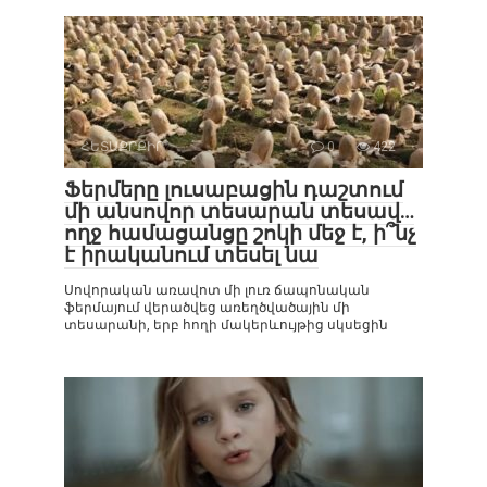
ՀԵՏԱՔՐՔԻՐ
0
422
Ֆերմերը լուսաբացին դաշտում
մի անսովոր տեսարան տեսավ…
ողջ համացանցը շոկի մեջ է, ի՞նչ
է իրականում տեսել նա
Սովորական առավոտ մի լուռ ճապոնական
ֆերմայում վերածվեց առեղծվածային մի
տեսարանի, երբ հողի մակերևույթից սկսեցին